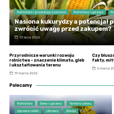
Rolnictwo i produkcja żywności
Rolnictwo i uprawy
R
Nasiona kukurydzy a potencjał p
zwrócić uwagę przed zakupem?
13 lipca 2026
Przyrodnicze warunki rozwoju
Czy blusz
rolnictwa – znaczenie klimatu, gleb
fakty, mit
i ukształtowania terenu
6 marca 2
19 marca 2026
Polecamy
Rolnictwo
Siew i uprawy
Terminy siewu
Uprawa roślin
Uprawy
Zboża