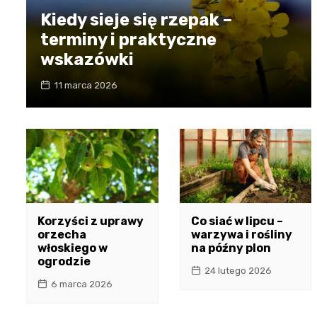
Kiedy sieje się rzepak –
terminy i praktyczne
wskazówki
11 marca 2026
Korzyści z uprawy
Co siać w lipcu –
orzecha
warzywa i rośliny
włoskiego w
na późny plon
ogrodzie
24 lutego 2026
6 marca 2026