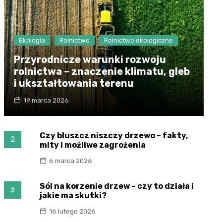
Ekologia
Rolnictwo
Rolnictwo ekologiczne
Przyrodnicze warunki rozwoju
rolnictwa – znaczenie klimatu, gleb
i ukształtowania terenu
19 marca 2026
Czy bluszcz niszczy drzewo – fakty,
2
mity i możliwe zagrożenia
6 marca 2026
Sól na korzenie drzew – czy to działa i
3
jakie ma skutki?
16 lutego 2026