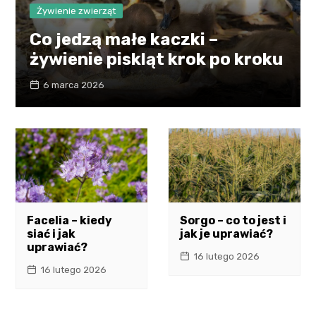
Żywienie zwierząt
Co jedzą małe kaczki –
żywienie piskląt krok po kroku
6 marca 2026
Facelia – kiedy
Sorgo – co to jest i
siać i jak
jak je uprawiać?
uprawiać?
16 lutego 2026
16 lutego 2026