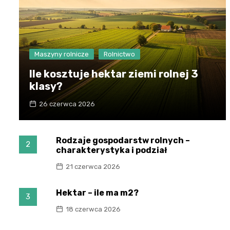
Maszyny rolnicze
Rolnictwo
Ile kosztuje hektar ziemi rolnej 3
klasy?
26 czerwca 2026
Rodzaje gospodarstw rolnych –
2
charakterystyka i podział
21 czerwca 2026
Hektar – ile ma m2?
3
18 czerwca 2026