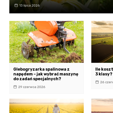
13 lipca 2026
Glebogryzarka spalinowa z
Ile kosz
napędem – jak wybrać maszynę
3 klasy?
do zadań specjalnych?
26 czer
29 czerwca 2026