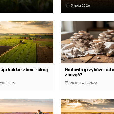
3 lipca 2026
tuje hektar ziemi rolnej
Hodowla grzybów – od 
zacząć?
wca 2026
26 czerwca 2026