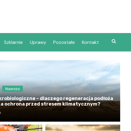
Szklarnie
Uprawy
Pozostałe
Kontakt
Nawozy
robiologiczne – dlaczego regeneracja podłoża
za ochrona przed stresem klimatycznym?
6