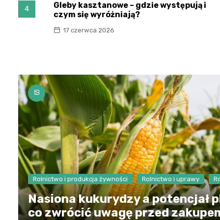
Gleby kasztanowe – gdzie występują i
4
czym się wyróżniają?
17 czerwca 2026
Rolnictwo i produkcja żywności
Rolnictwo i uprawy
R
Nasiona kukurydzy a potencjał p
co zwrócić uwagę przed zakupe