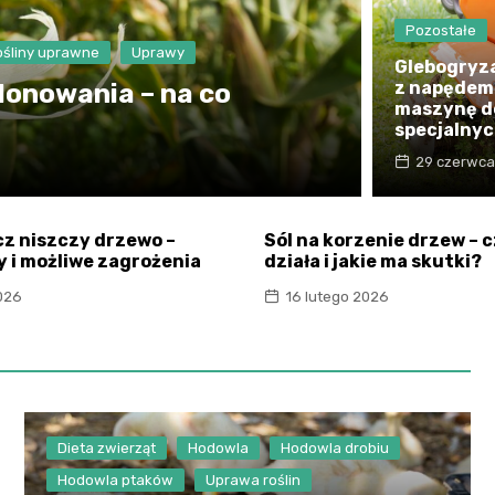
Pozostałe
ośliny uprawne
Uprawy
Glebogryz
z napędem 
lonowania – na co
maszynę d
specjalny
29 czerwc
cz niszczy drzewo –
Sól na korzenie drzew – c
y i możliwe zagrożenia
działa i jakie ma skutki?
026
16 lutego 2026
Dieta zwierząt
Hodowla
Hodowla drobiu
Hodowla ptaków
Uprawa roślin