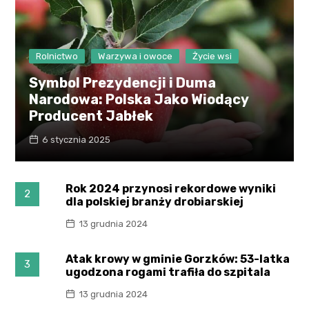
Rolnictwo
Warzywa i owoce
Życie wsi
Symbol Prezydencji i Duma
Narodowa: Polska Jako Wiodący
Producent Jabłek
6 stycznia 2025
Rok 2024 przynosi rekordowe wyniki
2
dla polskiej branży drobiarskiej
13 grudnia 2024
Atak krowy w gminie Gorzków: 53-latka
3
ugodzona rogami trafiła do szpitala
13 grudnia 2024