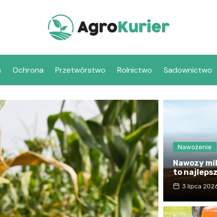
a
Ochrona
Przetwórstwo
Rolnictwo
Sadownictwo
Nawożenie
Nawozy mik
to najleps
3 lipca 202