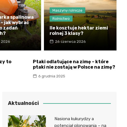
Maszyny rolnicze
arka spalinowa
Rolnictwo
– jak wybrać
o zadań
Ile kosztuje hektar ziemi
ch?
rolnej 3 klasy?
a 2026
26 czerwca 2026
zy to
Ptaki odlatujące na zimę – które
ptaki nie zostają w Polsce na zimę?
6 grudnia 2025
Aktualności
Nasiona kukurydzy a
potencjał plonowania – na