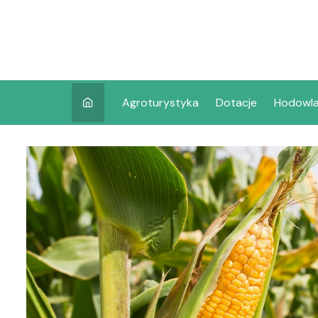
Skip
to
content
Agroturystyka
Dotacje
Hodowl