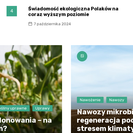
Świadomość ekologiczna Polaków na
4
coraz wyższym poziomie
7 października 2024
Nawożenie
Nawozy
ośliny uprawne
Uprawy
Nawozy mikrobi
lonowania – na
regeneracja po
m?
stresem klima