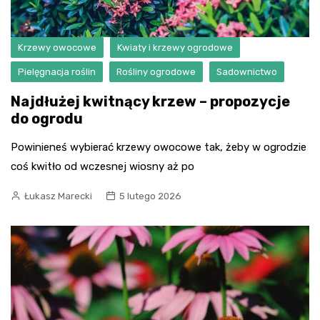
Krzewy owocowe
Kwiaty i krzewy ogrodowe
Pielęgnacja roślin
Rośliny ogrodowe
Sadownictwo
Najdłużej kwitnący krzew – propozycje
do ogrodu
Powinieneś wybierać krzewy owocowe tak, żeby w ogrodzie
coś kwitło od wczesnej wiosny aż po
Łukasz Marecki
5 lutego 2026