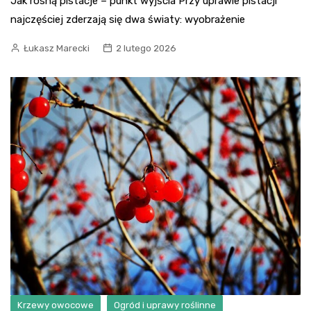
Jak rosną pistacje – punkt wyjścia Przy uprawie pistacji
najczęściej zderzają się dwa światy: wyobrażenie
Łukasz Marecki
2 lutego 2026
Krzewy owocowe
Ogród i uprawy roślinne