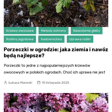
Krzewy owocowe
Metody ochrony
Nawożenie gleby
Rośliny jagodowe
Sadownictwo
Uprawa roślin
Porzeczki w ogrodzie: jaka ziemia i nawóz
będą najlepsze?
Porzeczki to jedne z najpopularniejszych krzewów
owocowych w polskich ogrodach. Choć ich uprawa nie jest
Łukasz Marecki
10 listopada 2025