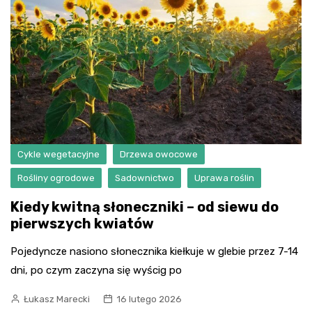
Cykle wegetacyjne
Drzewa owocowe
Rośliny ogrodowe
Sadownictwo
Uprawa roślin
Kiedy kwitną słoneczniki – od siewu do
pierwszych kwiatów
Pojedyncze nasiono słonecznika kiełkuje w glebie przez 7-14
dni, po czym zaczyna się wyścig po
Łukasz Marecki
16 lutego 2026