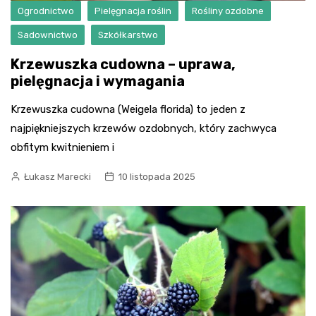
Ogrodnictwo
Pielęgnacja roślin
Rośliny ozdobne
Sadownictwo
Szkółkarstwo
Krzewuszka cudowna – uprawa,
pielęgnacja i wymagania
Krzewuszka cudowna (Weigela florida) to jeden z
najpiękniejszych krzewów ozdobnych, który zachwyca
obfitym kwitnieniem i
Łukasz Marecki
10 listopada 2025