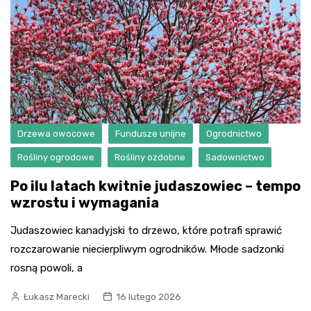
Drzewa owocowe
Fundusze unijne
Ogrodnictwo
Rośliny ogrodowe
Rośliny ozdobne
Sadownictwo
Po ilu latach kwitnie judaszowiec – tempo
wzrostu i wymagania
Judaszowiec kanadyjski to drzewo, które potrafi sprawić
rozczarowanie niecierpliwym ogrodników. Młode sadzonki
rosną powoli, a
Łukasz Marecki
16 lutego 2026