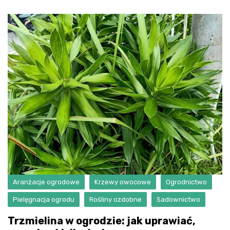
Aranżacje ogrodowe
Krzewy owocowe
Ogrodnictwo
Pielęgnacja ogrodu
Rośliny ozdobne
Sadownictwo
Trzmielina w ogrodzie: jak uprawiać,