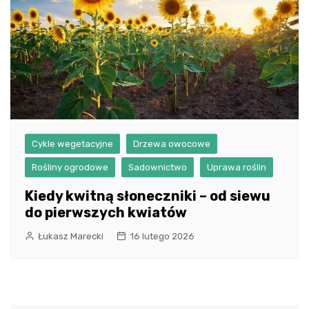
Cykle wegetacyjne
Drzewa owocowe
Rośliny ogrodowe
Sadownictwo
Uprawa roślin
Kiedy kwitną słoneczniki – od siewu
do pierwszych kwiatów
Łukasz Marecki
16 lutego 2026