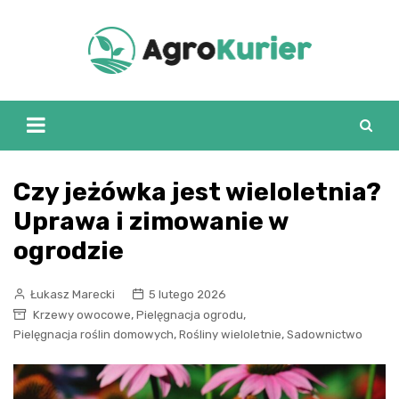
Skip
to
content
Czy jeżówka jest wieloletnia?
Uprawa i zimowanie w
ogrodzie
Łukasz Marecki
5 lutego 2026
,
,
Krzewy owocowe
Pielęgnacja ogrodu
,
,
Pielęgnacja roślin domowych
Rośliny wieloletnie
Sadownictwo