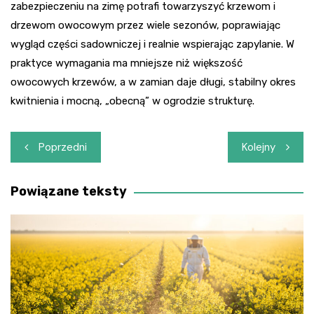
zabezpieczeniu na zimę potrafi towarzyszyć krzewom i
drzewom owocowym przez wiele sezonów, poprawiając
wygląd części sadowniczej i realnie wspierając zapylanie. W
praktyce wymagania ma mniejsze niż większość
owocowych krzewów, a w zamian daje długi, stabilny okres
kwitnienia i mocną, „obecną” w ogrodzie strukturę.
Nawigacja
Poprzedni
Kolejny
wpisu
Powiązane teksty