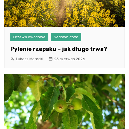
Drzewa owocowe
Sadownictwo
Pylenie rzepaku – jak długo trwa?
Łukasz Marecki
25 czerwca 2026