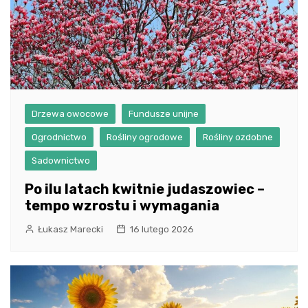
Drzewa owocowe
Fundusze unijne
Ogrodnictwo
Rośliny ogrodowe
Rośliny ozdobne
Sadownictwo
Po ilu latach kwitnie judaszowiec –
tempo wzrostu i wymagania
Łukasz Marecki
16 lutego 2026