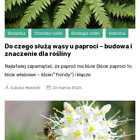
Botanika
Choroby roślin
Ekologia roślin
Ochrona
Do czego służą wąsy u paproci – budowa i
znaczenie dla rośliny
Najłatwiej zapamiętać, że paproć ma liście (liście paproci to
liście właściwe – liście/”frondy”) i kłącze.
Łukasz Marecki
23 marca 2026