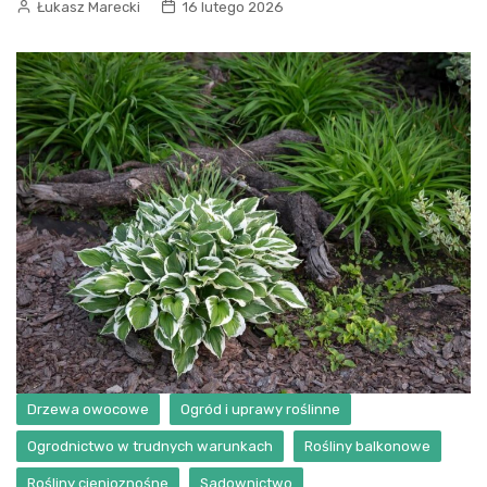
Łukasz Marecki
16 lutego 2026
Drzewa owocowe
Ogród i uprawy roślinne
Ogrodnictwo w trudnych warunkach
Rośliny balkonowe
Rośliny cienioznośne
Sadownictwo