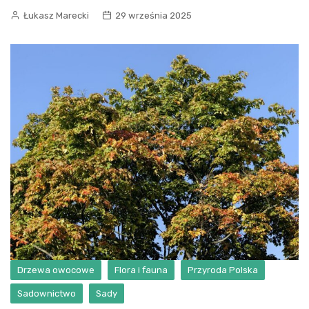
Łukasz Marecki
29 września 2025
Drzewa owocowe
Flora i fauna
Przyroda Polska
Sadownictwo
Sady