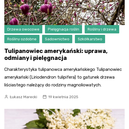
Drzewa owocowe
Pielęgnacja roślin
Rośliny i drzewa
Rośliny ozdobne
Sadownictwo
Szkółkarstwo
Tulipanowiec amerykański: uprawa,
odmiany i pielęgnacja
Charakterystyka tulipanowca amerykańskiego Tulipanowiec
amerykański (Liriodendron tulipifera) to gatunek drzewa
liściastego należący do rodziny magnoliowatych.
Łukasz Marecki
19 kwietnia 2025