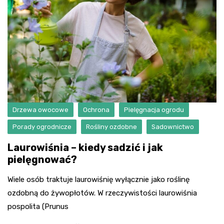
Drzewa owocowe
Ochrona
Pielęgnacja ogrodu
Porady ogrodnicze
Rośliny ozdobne
Sadownictwo
Laurowiśnia – kiedy sadzić i jak
pielęgnować?
Wiele osób traktuje laurowiśnię wyłącznie jako roślinę
ozdobną do żywopłotów. W rzeczywistości laurowiśnia
pospolita (Prunus