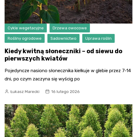
Cykle wegetacyjne
Drzewa owocowe
Rośliny ogrodowe
Sadownictwo
Uprawa roślin
Kiedy kwitną słoneczniki – od siewu do
pierwszych kwiatów
Pojedyncze nasiono słonecznika kiełkuje w glebie przez 7-14
dni, po czym zaczyna się wyścig po
Łukasz Marecki
16 lutego 2026