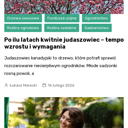
Drzewa owocowe
Fundusze unijne
Ogrodnictwo
Rośliny ogrodowe
Rośliny ozdobne
Sadownictwo
Po ilu latach kwitnie judaszowiec – tempo
wzrostu i wymagania
Judaszowiec kanadyjski to drzewo, które potrafi sprawić
rozczarowanie niecierpliwym ogrodników. Młode sadzonki
rosną powoli, a
Łukasz Marecki
16 lutego 2026