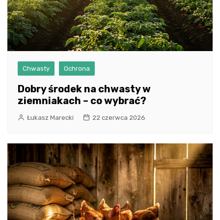
Chwasty
Ochrona
Dobry środek na chwasty w
ziemniakach – co wybrać?
Łukasz Marecki
22 czerwca 2026