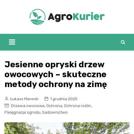
Skip
to
content
Jesienne opryski drzew
owocowych – skuteczne
metody ochrony na zimę
Łukasz Marecki
1 grudnia 2025
,
,
,
Drzewa owocowe
Ochrona
Ochrona roślin
,
Pielęgnacja ogrodu
Sadownictwo