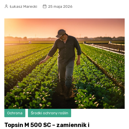
Łukasz Marecki
25 maja 2026
Ochrona
Środki ochrony roślin
Topsin M 500 SC – zamiennik i