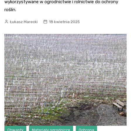
wykorzystywane w ogrodnictwie i rolnictwie do ochrony
roślin.
Łukasz Marecki
18 kwietnia 2025
Chwasty
Materiały ogrodnicze
Ochrona