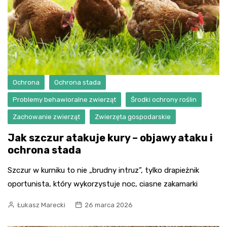
Ochrona
Ochrona stada
Problemy behawioralne zwierząt
Środki ochrony roślin
Zachowanie zwierząt
Zwierzęta gospodarskie
Jak szczur atakuje kury – objawy ataku i
ochrona stada
Szczur w kurniku to nie „brudny intruz”, tylko drapieżnik
oportunista, który wykorzystuje noc, ciasne zakamarki
Łukasz Marecki
26 marca 2026