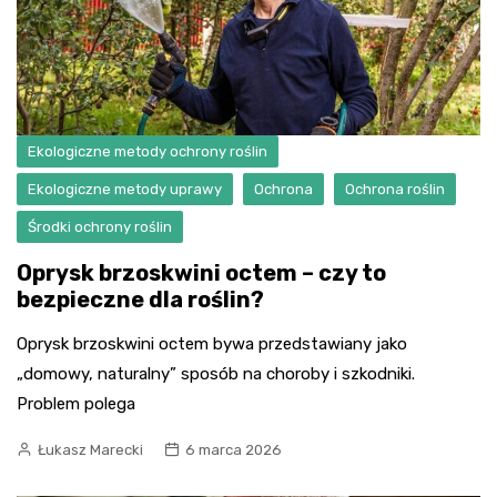
Ekologiczne metody ochrony roślin
Ekologiczne metody uprawy
Ochrona
Ochrona roślin
Środki ochrony roślin
Oprysk brzoskwini octem – czy to
bezpieczne dla roślin?
Oprysk brzoskwini octem bywa przedstawiany jako
„domowy, naturalny” sposób na choroby i szkodniki.
Problem polega
Łukasz Marecki
6 marca 2026