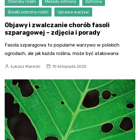
Choroby roślin
Metody ochrony
Ochrona
Środki ochrony roślin
Uprawa warzyw
Objawy i zwalczanie chorób fasoli
szparagowej – zdjęcia i porady
Fasola szparagowa to popularne warzywo w polskich
ogrodach, ale jak każda roślina, może być atakowana
Łukasz Marecki
10 listopada 2025