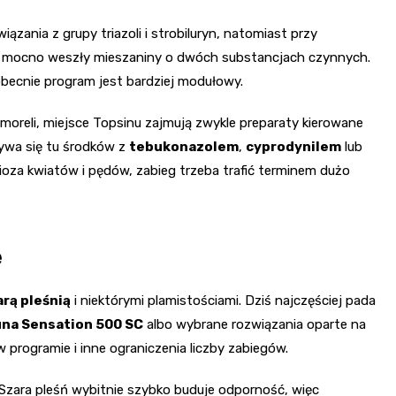
iązania z grupy triazoli i strobiluryn, natomiast przy
ch mocno weszły mieszaniny o dwóch substancjach czynnych.
becnie program jest bardziej modułowy.
 moreli, miejsce Topsinu zajmują zwykle preparaty kierowane
żywa się tu środków z
tebukonazolem
,
cyprodynilem
lub
ioza kwiatów i pędów, zabieg trzeba trafić terminem dużo
e
arą pleśnią
i niektórymi plamistościami. Dziś najczęściej pada
una Sensation 500 SC
albo wybrane rozwiązania oparte na
 programie i inne ograniczenia liczby zabiegów.
 Szara pleśń wybitnie szybko buduje odporność, więc