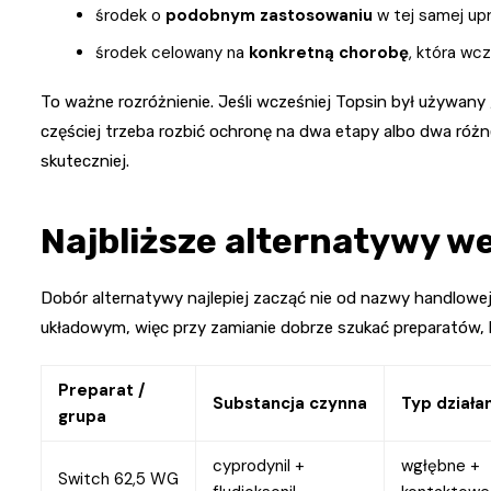
środek o
podobnym zastosowaniu
w tej samej upr
środek celowany na
konkretną chorobę
, która wc
To ważne rozróżnienie. Jeśli wcześniej Topsin był używany 
częściej trzeba rozbić ochronę na dwa etapy albo dwa różn
skuteczniej.
Najbliższe alternatywy w
Dobór alternatywy najlepiej zacząć nie od nazwy handlowej
układowym, więc przy zamianie dobrze szukać preparatów, 
Preparat /
Substancja czynna
Typ działa
grupa
cyprodynil +
wgłębne +
Switch 62,5 WG