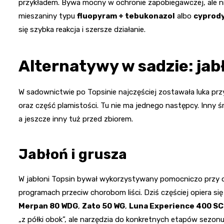
przykładem. Bywa mocny w ochronie zapobiegawczej, ale ni
mieszaniny typu
fluopyram + tebukonazol
albo
cyprody
się szybka reakcja i szersze działanie.
Alternatywy w sadzie: ja
W sadownictwie po Topsinie najczęściej zostawała luka pr
oraz część plamistości. Tu nie ma jednego następcy. Inny śr
a jeszcze inny tuż przed zbiorem.
Jabłoń i grusza
W jabłoni Topsin bywał wykorzystywany pomocniczo przy oc
programach przeciw chorobom liści. Dziś częściej opiera si
Merpan 80 WDG
,
Zato 50 WG
,
Luna Experience 400 SC
„z półki obok”, ale narzędzia do konkretnych etapów sezonu