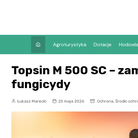
Skip
to
content
Agroturystyka
Dotacje
Hodowl
Topsin M 500 SC – zam
fungicydy
,
Łukasz Marecki
25 maja 2026
Ochrona
Środki ochr