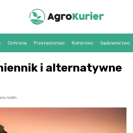
a
Ochrona
Przetwórstwo
Rolnictwo
Sadownictwo
iennik i alternatywne
ony roślin