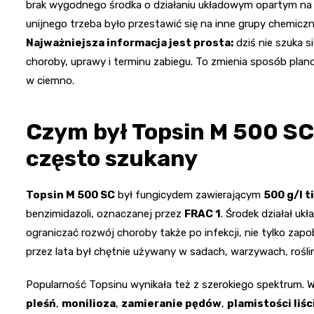
brak wygodnego środka o działaniu układowym opartym na t
unijnego trzeba było przestawić się na inne grupy chemiczn
Najważniejsza informacja jest prosta:
dziś nie szuka s
choroby, uprawy i terminu zabiegu. To zmienia sposób plano
w ciemno.
Czym był Topsin M 500 SC 
często szukany
Topsin M 500 SC
był fungicydem zawierającym
500 g/l 
benzimidazoli, oznaczanej przez
FRAC 1
. Środek działał uk
ograniczać rozwój choroby także po infekcji, nie tylko zapo
przez lata był chętnie używany w sadach, warzywach, rośl
Popularność Topsinu wynikała też z szerokiego spektrum. W
pleśń
,
monilioza
,
zamieranie pędów
,
plamistości liśc