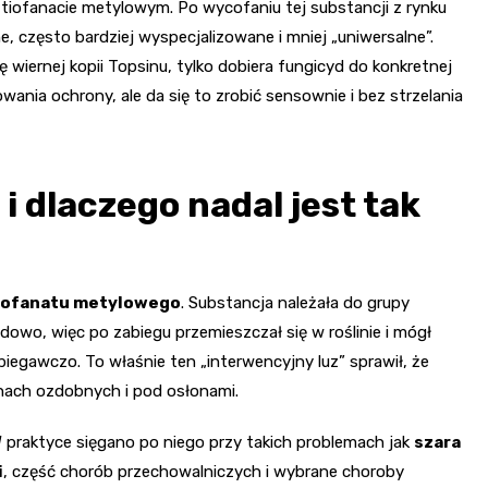
iofanacie metylowym. Po wycofaniu tej substancji z rynku
e, często bardziej wyspecjalizowane i mniej „uniwersalne”.
ię wiernej kopii Topsinu, tylko dobiera fungicyd do konkretnej
wania ochrony, ale da się to zrobić sensownie i bez strzelania
i dlaczego nadal jest tak
tiofanatu metylowego
. Substancja należała do grupy
ładowo, więc po zabiegu przemieszczał się w roślinie i mógł
biegawczo. To właśnie ten „interwencyjny luz” sprawił, że
inach ozdobnych i pod osłonami.
 praktyce sięgano po niego przy takich problemach jak
szara
i
, część chorób przechowalniczych i wybrane choroby