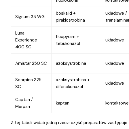
fludioksonil
kontaktowe
boskalid +
układowe /
Signum 33 WG
piraklostrobina
translamina
Luna
fluopyram +
Experience
układowe
tebukonazol
400 SC
Amistar 250 SC
azoksystrobina
układowe
Scorpion 325
azoksystrobina +
układowe
SC
difenokonazol
Captan /
kaptan
kontaktowe
Merpan
Z tej tabeli widać jedną rzecz: część preparatów zastępuj