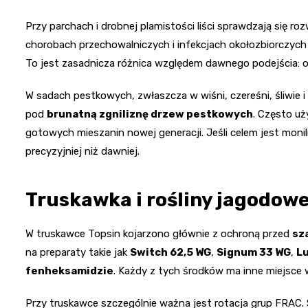
Przy parchach i drobnej plamistości liści sprawdzają się rozw
chorobach przechowalniczych i infekcjach okołozbiorczy
To jest zasadnicza różnica względem dawnego podejścia: o
W sadach pestkowych, zwłaszcza w wiśni, czereśni, śliwie i
pod
brunatną zgniliznę drzew pestkowych
. Często u
gotowych mieszanin nowej generacji. Jeśli celem jest monil
precyzyjniej niż dawniej.
Truskawka i rośliny jagodow
W truskawce Topsin kojarzono głównie z ochroną przed
sz
na preparaty takie jak
Switch 62,5 WG
,
Signum 33 WG
,
L
fenheksamidzie
. Każdy z tych środków ma inne miejsce w
Przy truskawce szczególnie ważna jest rotacja grup FRAC.