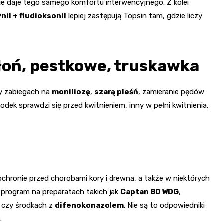
e daje tego samego komfortu interwencyjnego. Z kolei
nil + fludioksonil
lepiej zastępują Topsin tam, gdzie liczy
błoń, pestkowe, truskawka
zy zabiegach na
moniliozę
,
szarą pleśń
, zamieranie pędów
odek sprawdzi się przed kwitnieniem, inny w pełni kwitnienia,
hronie przed chorobami kory i drewna, a także w niektórych
ę program na preparatach takich jak
Captan 80 WDG
,
czy środkach z
difenokonazolem
. Nie są to odpowiedniki
.