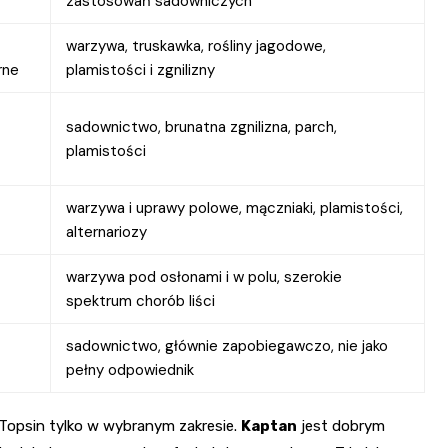
zastosowań sadowniczych
warzywa, truskawka, rośliny jagodowe,
rne
plamistości i zgnilizny
sadownictwo, brunatna zgnilizna, parch,
plamistości
warzywa i uprawy polowe, mączniaki, plamistości,
alternariozy
warzywa pod osłonami i w polu, szerokie
spektrum chorób liści
sadownictwo, głównie zapobiegawczo, nie jako
pełny odpowiednik
e Topsin tylko w wybranym zakresie.
Kaptan
jest dobrym