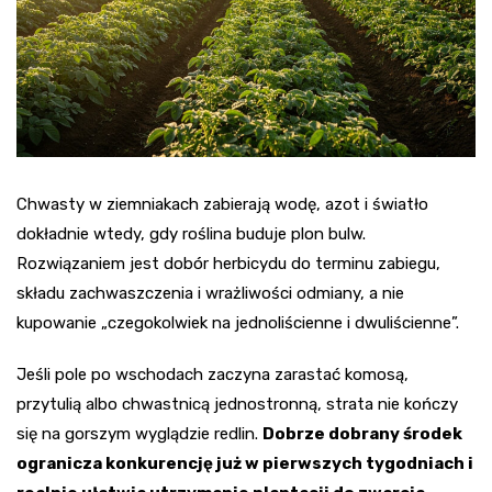
Chwasty w ziemniakach zabierają wodę, azot i światło
dokładnie wtedy, gdy roślina buduje plon bulw.
Rozwiązaniem jest dobór herbicydu do terminu zabiegu,
składu zachwaszczenia i wrażliwości odmiany, a nie
kupowanie „czegokolwiek na jednoliścienne i dwuliścienne”.
Jeśli pole po wschodach zaczyna zarastać komosą,
przytulią albo chwastnicą jednostronną, strata nie kończy
się na gorszym wyglądzie redlin.
Dobrze dobrany środek
ogranicza konkurencję już w pierwszych tygodniach i