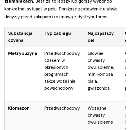
ziemniakach.
Jest za to lepszy lub gorszy wybór do
konkretnej sytuacji w polu. Poniższe zestawienie ułatwia
decyzję przed zakupem i rozmową z dystrybutorem.
Substancja
Typ zabiegu
Najczęstszy
W
czynna
cel
og
Metrybuzyna
Przedwschodowy,
Głównie
Wr
czasem w
chwasty
cz
określonych
dwuliścienne,
od
programach
m.in. komosa
wi
także wcześnie
biała,
ry
powschodowy
gwiazdnica
gl
le
Klomazon
Przedwschodowy
Wczesne
Mo
chwasty
pr
dwuliścienne
bi
pr