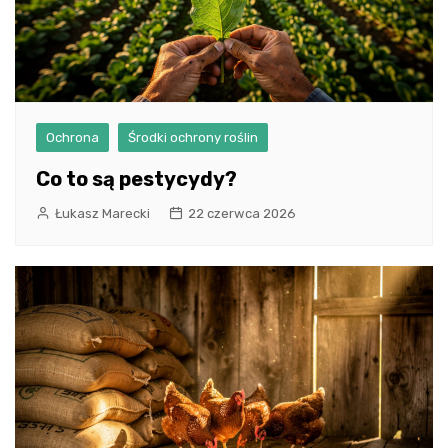
Ochrona
Środki ochrony roślin
Co to są pestycydy?
Łukasz Marecki
22 czerwca 2026