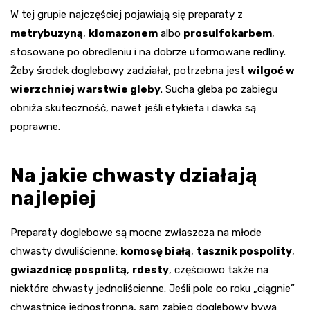
W tej grupie najczęściej pojawiają się preparaty z
metrybuzyną
,
klomazonem
albo
prosulfokarbem
,
stosowane po obredleniu i na dobrze uformowane redliny.
Żeby środek doglebowy zadziałał, potrzebna jest
wilgoć w
wierzchniej warstwie gleby
. Sucha gleba po zabiegu
obniża skuteczność, nawet jeśli etykieta i dawka są
poprawne.
Na jakie chwasty działają
najlepiej
Preparaty doglebowe są mocne zwłaszcza na młode
chwasty dwuliścienne:
komosę białą
,
tasznik pospolity
,
gwiazdnicę pospolitą
,
rdesty
, częściowo także na
niektóre chwasty jednoliścienne. Jeśli pole co roku „ciągnie”
chwastnicę jednostronną, sam zabieg doglebowy bywa