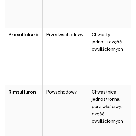
zn
bł
te
Prosulfokarb
Przedwschodowy
Chwasty
Sk
jedno- i część
si
dwuliściennych
od
wi
gl
Rimsulfuron
Powschodowy
Chwastnica
W
jednostronna,
tr
perz właściwy,
mł
część
ch
dwuliściennych