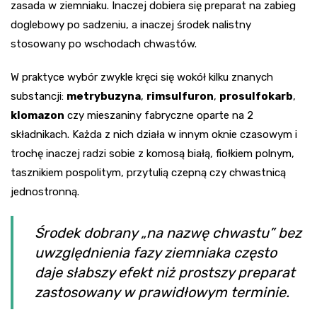
zasada w ziemniaku. Inaczej dobiera się preparat na zabieg
doglebowy po sadzeniu, a inaczej środek nalistny
stosowany po wschodach chwastów.
W praktyce wybór zwykle kręci się wokół kilku znanych
substancji:
metrybuzyna
,
rimsulfuron
,
prosulfokarb
,
klomazon
czy mieszaniny fabryczne oparte na 2
składnikach. Każda z nich działa w innym oknie czasowym i
trochę inaczej radzi sobie z komosą białą, fiołkiem polnym,
tasznikiem pospolitym, przytulią czepną czy chwastnicą
jednostronną.
Środek dobrany „na nazwę chwastu” bez
uwzględnienia fazy ziemniaka często
daje słabszy efekt niż prostszy preparat
zastosowany w prawidłowym terminie.