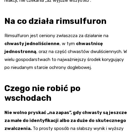
reakcji, nie czekania „aż wyjdzie wszystko”.
Na co działa rimsulfuron
Rimsulfuron jest ceniony zwłaszcza za działanie na
chwasty jednoliścienne
, w tym
chwastnicę
jednostronną
, oraz na część chwastów dwuliściennych. W
wielu gospodarstwach to najważniejszy środek korygujący
po nieudanym starcie ochrony doglebowej.
Czego nie robić po
wschodach
Nie wolno pryskać „na zapas”, gdy chwasty są jeszcze
za małe do identyfikacji albo za duże do skutecznego
zwalczenia.
To prosty sposób na słabszy wynik i wyższy