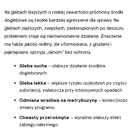
Na glebach lżejszych o niskiej zawartości próchnicy środki
doglebowe są zwykle bardziej agresywne dla uprawy. Na
glebach cięższych, zwięzłych, zaskorupionych po deszczu
problemem staje się nierównomierne działanie. Znaczenie
ma także jakość redliny: źle uformowana, z grudami i
pęknięciami, sprzyja „oknom” bez ochrony.
Gleba sucha
– słabsze działanie środków
doglebowych.
Gleba lekka
– większe ryzyko uszkodzeń po części
substancji, zwłaszcza przy intensywnych opadach.
Odmiana wrażliwa na metrybuzynę
– konieczność
zmiany programu.
Chwasty przerośnięte
– wyraźnie słabszy efekt
zabiegu nalistnego.