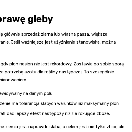
prawę gleby
ię głównie sprzedaż ziarna lub własna pasza, większe
nie. Jeśli ważniejsze jest użyźnienie stanowiska, można
gdy plon nasion nie jest rekordowy. Zostawia po sobie sporą
cza potrzebę azotu dla rośliny następczej. To szczególnie
zmianowaniem.
zewidywalny na danym polu.
enie ma tolerancja słabych warunków niż maksymalny plon.
afi dać lepszy efekt następczy niż źle rokujące zboże.
ziemia jest naprawdę słaba, a celem jest nie tylko zbiór, ale