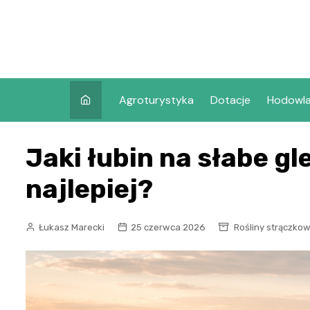
Skip
to
content
Agroturystyka
Dotacje
Hodowl
Jaki łubin na słabe gl
najlepiej?
Łukasz Marecki
25 czerwca 2026
Rośliny strączko