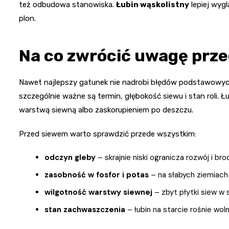
też odbudowa stanowiska.
Łubin wąskolistny
lepiej wygl
plon.
Na co zwrócić uwagę prz
Nawet najlepszy gatunek nie nadrobi błędów podstawowych.
szczególnie ważne są termin, głębokość siewu i stan roli. Ł
warstwą siewną albo zaskorupieniem po deszczu.
Przed siewem warto sprawdzić przede wszystkim:
odczyn gleby
– skrajnie niski ogranicza rozwój i br
zasobność w fosfor i potas
– na słabych ziemiach 
wilgotność warstwy siewnej
– zbyt płytki siew w
stan zachwaszczenia
– łubin na starcie rośnie woln