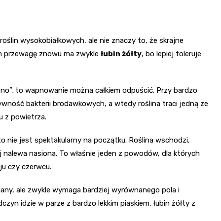
 roślin wysokobiałkowych, ale nie znaczy to, że skrajne
ch przewagę znowu ma zwykle
łubin żółty
, bo lepiej toleruje
aśno”, to wapnowanie można całkiem odpuścić. Przy bardzo
wność bakterii brodawkowych, a wtedy roślina traci jedną ze
u z powietrza.
o nie jest spektakularny na początku. Roślina wschodzi,
zej nalewa nasiona. To właśnie jeden z powodów, dla których
ju czy czerwcu.
ny, ale zwykle wymaga bardziej wyrównanego pola i
czyn idzie w parze z bardzo lekkim piaskiem, łubin żółty z