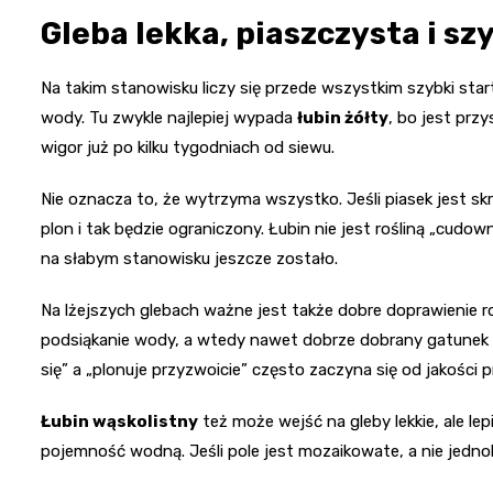
Gleba lekka, piaszczysta i s
Na takim stanowisku liczy się przede wszystkim szybki star
wody. Tu zwykle najlepiej wypada
łubin żółty
, bo jest pr
wigor już po kilku tygodniach od siewu.
Nie oznacza to, że wytrzyma wszystko. Jeśli piasek jest sk
plon i tak będzie ograniczony. Łubin nie jest rośliną „cudown
na słabym stanowisku jeszcze zostało.
Na lżejszych glebach ważne jest także dobre doprawienie r
podsiąkanie wody, a wtedy nawet dobrze dobrany gatunek s
się” a „plonuje przyzwoicie” często zaczyna się od jakości 
Łubin wąskolistny
też może wejść na gleby lekkie, ale lep
pojemność wodną. Jeśli pole jest mozaikowate, a nie jedn