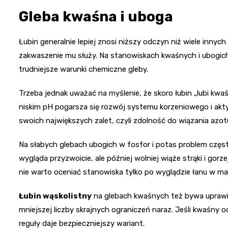
Gleba kwaśna i uboga
Łubin generalnie lepiej znosi niższy odczyn niż wiele innych
zakwaszenie mu służy. Na stanowiskach kwaśnych i ubogi
trudniejsze warunki chemiczne gleby.
Trzeba jednak uważać na myślenie, że skoro łubin „lubi kw
niskim pH pogarsza się rozwój systemu korzeniowego i akty
swoich największych zalet, czyli zdolność do wiązania azot
Na słabych glebach ubogich w fosfor i potas problem częst
wygląda przyzwoicie, ale później wolniej wiąże strąki i gor
nie warto oceniać stanowiska tylko po wyglądzie łanu w ma
Łubin wąskolistny
na glebach kwaśnych też bywa uprawia
mniejszej liczby skrajnych ograniczeń naraz. Jeśli kwaśny od
reguły daje bezpieczniejszy wariant.