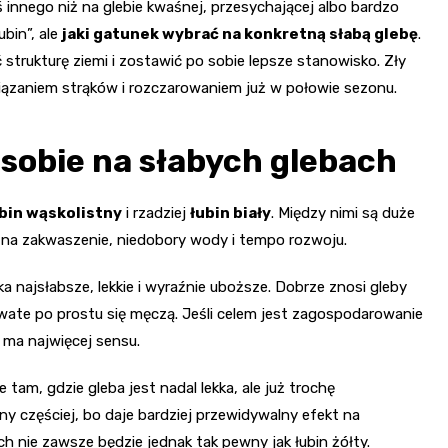
ś innego niż na glebie kwaśnej, przesychającej albo bardzo
ubin”, ale
jaki gatunek wybrać na konkretną słabą glebę
.
 strukturę ziemi i zostawić po sobie lepsze stanowisko. Zły
ązaniem strąków i rozczarowaniem już w połowie sezonu.
i sobie na słabych glebach
bin wąskolistny
i rzadziej
łubin biały
. Między nimi są duże
ć na zakwaszenie, niedobory wody i tempo rozwoju.
 najsłabsze, lekkie i wyraźnie uboższe. Dobrze znosi gleby
owate po prostu się męczą. Jeśli celem jest zagospodarowanie
e ma najwięcej sensu.
e tam, gdzie gleba jest nadal lekka, ale już trochę
any częściej, bo daje bardziej przewidywalny efekt na
h nie zawsze będzie jednak tak pewny jak łubin żółty.