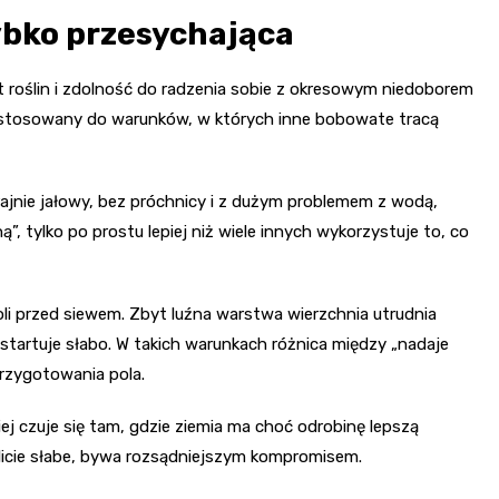
zybko przesychająca
t roślin i zdolność do radzenia sobie z okresowym niedoborem
zystosowany do warunków, w których inne bobowate tracą
rajnie jałowy, bez próchnicy i z dużym problemem z wodą,
ą”, tylko po prostu lepiej niż wiele innych wykorzystuje to, co
oli przed siewem. Zbyt luźna warstwa wierzchnia utrudnia
tartuje słabo. W takich warunkach różnica między „nadaje
przygotowania pola.
iej czuje się tam, gdzie ziemia ma choć odrobinę lepszą
olicie słabe, bywa rozsądniejszym kompromisem.