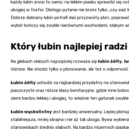
każdy łubin znosi to samo: na lekkim piasku sprawdzi się co
ubogiej w fosfor. Dlatego pytanie nie brzmi tylko „czy siać ł
Dobrze dobrany łubin potrafi dać przyzwoity plon, poprawić
wybór kończy się zwykle nierównymi wschodami, słabym wi
Który łubin najlepiej radz
Na glebach słabych najczęściej rozważa się
łubin żółty
,
łu
różnice. Nie chodzi tylko o plonowanie, ale też o odpornoś
Łubin żółty
uchodzi za najbardziej przydatny na stanowiska
piaszczyste oraz niższe klasy bonitacyjne, gdzie inne bob
ziemi bardzo lekkiej i ubogiej, to właśnie ten gatunek zwykl
Łubin wąskolistny
jest bardziej uniwersalny. Lepiej plonuj
stabilniejsza, mniej skrajna i nie aż tak uboga. Bywa wybier
stanowiskach średnio słabych. Na bardzo mizernych piaskac