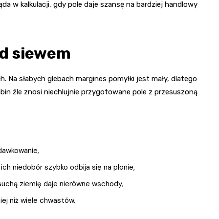
ąda w kalkulacji, gdy pole daje szansę na bardziej handlowy
ed siewem
 Na słabych glebach margines pomyłki jest mały, dlatego
ubin źle znosi niechlujnie przygotowane pole z przesuszoną
odawkowanie,
ich niedobór szybko odbija się na plonie,
 suchą ziemię daje nierówne wschody,
iej niż wiele chwastów.