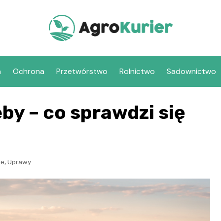
a
Ochrona
Przetwórstwo
Rolnictwo
Sadownictwo
eby – co sprawdzi się
,
we
Uprawy