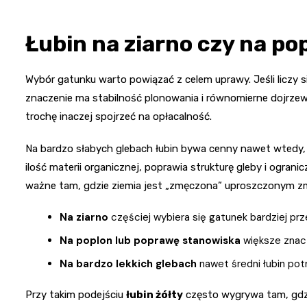
Łubin na ziarno czy na po
Wybór gatunku warto powiązać z celem uprawy. Jeśli liczy s
znaczenie ma stabilność plonowania i równomierne dojrzewa
trochę inaczej spojrzeć na opłacalność.
Na bardzo słabych glebach łubin bywa cenny nawet wtedy, 
ilość materii organicznej, poprawia strukturę gleby i ograni
ważne tam, gdzie ziemia jest „zmęczona” uproszczonym 
Na ziarno
częściej wybiera się gatunek bardziej pr
Na poplon lub poprawę stanowiska
większe znacz
Na bardzo lekkich glebach
nawet średni łubin potr
Przy takim podejściu
łubin żółty
często wygrywa tam, gdzie 