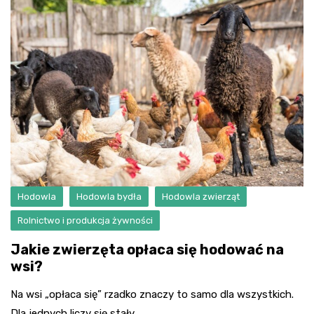
Hodowla
Hodowla bydła
Hodowla zwierząt
Rolnictwo i produkcja żywności
Jakie zwierzęta opłaca się hodować na
wsi?
Na wsi „opłaca się” rzadko znaczy to samo dla wszystkich.
Dla jednych liczy się stały