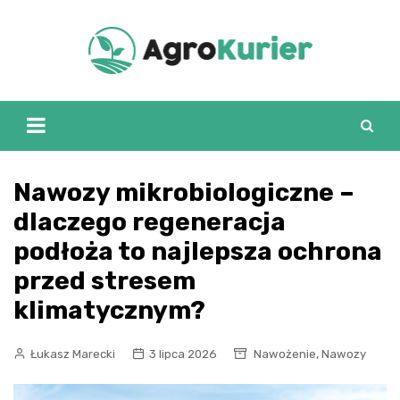
Skip
to
content
Nawozy mikrobiologiczne –
dlaczego regeneracja
podłoża to najlepsza ochrona
przed stresem
klimatycznym?
,
Łukasz Marecki
3 lipca 2026
Nawożenie
Nawozy