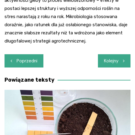
aktywności gleby to proces wielosezonowy – efekty w
postaci lepszej struktury i wyższej odporności roślin na
stres narastają z roku na rok. Mikrobiologia stosowana
doraźnie, jako ratunek dla już osłabionego stanowiska, daje
znacznie słabsze rezultaty niż ta wdrożona jako element
długofalowej strategii agrotechnicznej.
Nawigacja
Poprzedni
Kolejny
wpisu
Powiązane teksty