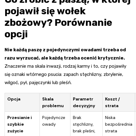
pojawił się wołek
zbożowy? Porównanie
opcji
Nie każdą paszę z pojedynczymi owadami trzeba od
razu wyrzucać, ale każdą trzeba ocenić krytycznie.
Znaczenie ma skala inwazji, rodzaj karmy i to, czy pojawiły
się oznaki wtórnego psucia: zapach stęchlizny, zbrylenie,
wilgoć, pył, pajęczynki lub pleśń.
Opcja
Skala
Parametr
Koszt /
problemu
decyzyjny
strata
Przesianie i
Pojedyncze
Brak
Niska
szybkie
owady
stęchlizny,
bezpośrednia
zużycie
brak pleśni,
strata