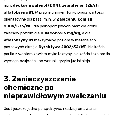
m.in.
deoksyniwalenol (DON)
,
zearalenon (ZEA)
i
aflatoksyna B1
. W prawie unijnym funkcjonują wartości
orientacyjne dla pasz, m.in. w
Zaleceniu Komisji
2006/576/WE
; dla pełnoporcjowych pasz dla drobiu
zalecany poziom dla
DON
wynosi
5 mg/kg
, a dla
aflatoksyny B1
maksymalny poziom w materiałach
paszowych określa
Dyrektywa 2002/32/WE
. Nie każda
partia z wołkiem zawiera mykotoksyny, ale każda taka partia
wymaga czujności, bo warunki ryzyka już istnieją.
3. Zanieczyszczenie
chemiczne po
nieprawidłowym zwalczaniu
Jest jeszcze jedna perspektywa, rzadziej omawiana: