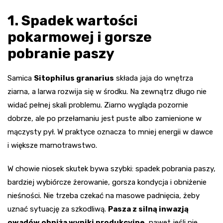
1. Spadek wartości
pokarmowej i gorsze
pobranie paszy
Samica
Sitophilus granarius
składa jaja do wnętrza
ziarna, a larwa rozwija się w środku. Na zewnątrz długo nie
widać pełnej skali problemu. Ziarno wygląda pozornie
dobrze, ale po przełamaniu jest puste albo zamienione w
mączysty pył. W praktyce oznacza to mniej energii w dawce
i większe marnotrawstwo.
W chowie niosek skutek bywa szybki: spadek pobrania paszy,
bardziej wybiórcze żerowanie, gorsza kondycja i obniżenie
nieśności. Nie trzeba czekać na masowe padnięcia, żeby
uznać sytuację za szkodliwą.
Pasza z silną inwazją
owadów obniża wyniki produkcyjne
, nawet jeśli nie