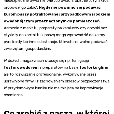
niebezpieczne bywa nie tyle „co owad zrobił”, ile „czym ktoś
próbował go zabić”.
Nigdy nie powinno się podawać
kurom paszy potraktowanej przypadkowym środkiem
owadobójczym przeznaczonym do pomieszczeń.
Aerozole z marketu, preparaty na karaluchy czy opryski bez
etykiety do kontaktu z paszą mogą wprowadzić do karmy
pyretroidy lub inne substancje, których nie wolno podawać
zwierzętom gospodarskim.
W dużych magazynach stosuje się np. fumigację
fosforowodorem
z preparatów na bazie
fosforku glinu
,
ale to rozwiązanie profesjonalne, wykonywane przez
uprawnione firmy i z zachowaniem okresów bezpieczeństwa.
W przydomowym kurniku nie ma miejsca na improwizację
chemiczną.
Co zrobić z paszą, w której