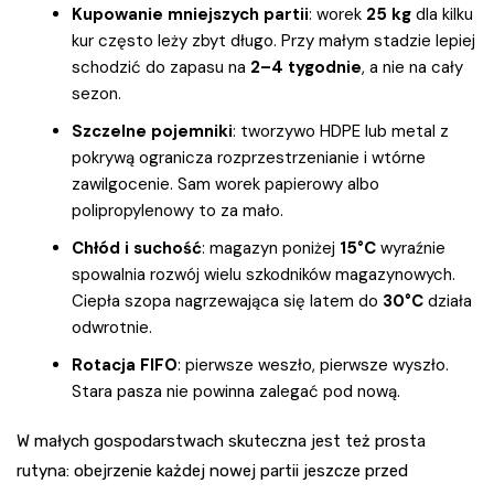
Kupowanie mniejszych partii
: worek
25 kg
dla kilku
kur często leży zbyt długo. Przy małym stadzie lepiej
schodzić do zapasu na
2–4 tygodnie
, a nie na cały
sezon.
Szczelne pojemniki
: tworzywo HDPE lub metal z
pokrywą ogranicza rozprzestrzenianie i wtórne
zawilgocenie. Sam worek papierowy albo
polipropylenowy to za mało.
Chłód i suchość
: magazyn poniżej
15°C
wyraźnie
spowalnia rozwój wielu szkodników magazynowych.
Ciepła szopa nagrzewająca się latem do
30°C
działa
odwrotnie.
Rotacja FIFO
: pierwsze weszło, pierwsze wyszło.
Stara pasza nie powinna zalegać pod nową.
W małych gospodarstwach skuteczna jest też prosta
rutyna: obejrzenie każdej nowej partii jeszcze przed