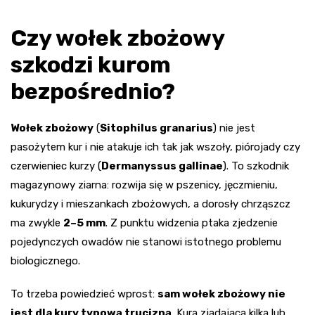
Czy wołek zbożowy
szkodzi kurom
bezpośrednio?
Wołek zbożowy
(
Sitophilus granarius
) nie jest
pasożytem kur i nie atakuje ich tak jak wszoły, piórojady czy
czerwieniec kurzy (
Dermanyssus gallinae
). To szkodnik
magazynowy ziarna: rozwija się w pszenicy, jęczmieniu,
kukurydzy i mieszankach zbożowych, a dorosły chrząszcz
ma zwykle
2–5 mm
. Z punktu widzenia ptaka zjedzenie
pojedynczych owadów nie stanowi istotnego problemu
biologicznego.
To trzeba powiedzieć wprost:
sam wołek zbożowy nie
jest dla kury typową trucizną
. Kura zjadająca kilka lub