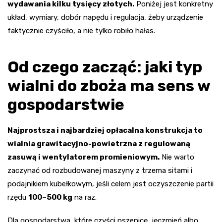
wydawania kilku tysięcy złotych.
Poniżej jest konkretny
układ, wymiary, dobór napędu i regulacja, żeby urządzenie
faktycznie czyściło, a nie tylko robiło hałas.
Od czego zacząć: jaki typ
wialni do zboża ma sens w
gospodarstwie
Najprostsza i najbardziej opłacalna konstrukcja to
wialnia grawitacyjno-powietrzna z regulowaną
zasuwą i wentylatorem promieniowym.
Nie warto
zaczynać od rozbudowanej maszyny z trzema sitami i
podajnikiem kubełkowym, jeśli celem jest oczyszczenie partii
rzędu
100–500 kg
na raz.
Dla gospodarstwa, które czyści pszenicę, jęczmień albo