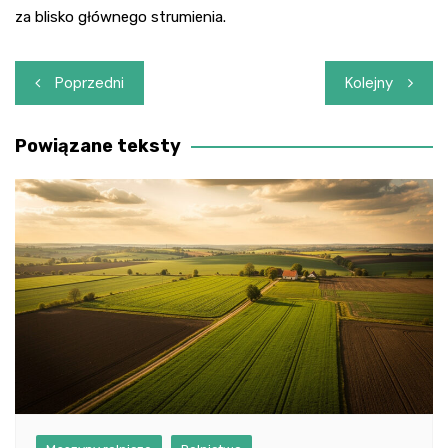
za blisko głównego strumienia.
Nawigacja
Poprzedni
Kolejny
wpisu
Powiązane teksty