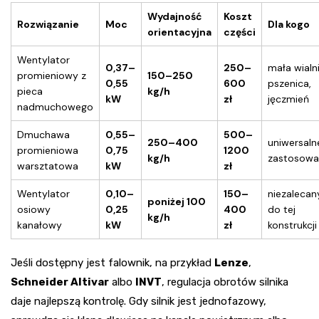
Wydajność
Koszt
Rozwiązanie
Moc
Dla kogo
orientacyjna
części
Wentylator
0,37–
250–
mała wialni
promieniowy z
150–250
0,55
600
pszenica,
pieca
kg/h
kW
zł
jęczmień
nadmuchowego
Dmuchawa
0,55–
500–
250–400
uniwersaln
promieniowa
0,75
1200
kg/h
zastosowa
warsztatowa
kW
zł
Wentylator
0,10–
150–
niezalecan
poniżej 100
osiowy
0,25
400
do tej
kg/h
kanałowy
kW
zł
konstrukcji
Jeśli dostępny jest falownik, na przykład
Lenze
,
Schneider Altivar
albo
INVT
, regulacja obrotów silnika
daje najlepszą kontrolę. Gdy silnik jest jednofazowy,