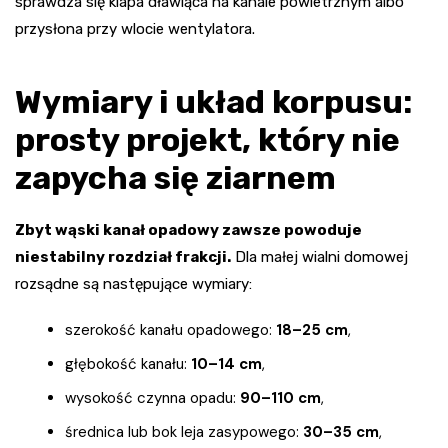
sprawdza się klapa dławiąca na kanale powietrznym albo
przysłona przy wlocie wentylatora.
Wymiary i układ korpusu:
prosty projekt, który nie
zapycha się ziarnem
Zbyt wąski kanał opadowy zawsze powoduje
niestabilny rozdział frakcji.
Dla małej wialni domowej
rozsądne są następujące wymiary:
szerokość kanału opadowego:
18–25 cm
,
głębokość kanału:
10–14 cm
,
wysokość czynna opadu:
90–110 cm
,
średnica lub bok leja zasypowego:
30–35 cm
,