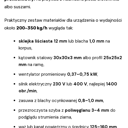
albo suszarni.
Praktyczny zestaw materiałów dla urządzenia o wydajności
około
200–350 kg/h
wygląda tak:
sklejka liściasta 12 mm
lub blacha
1,0 mm
na
korpus,
kątownik stalowy
30x30x3 mm
albo profil
25x25x2
mm
na ramę,
wentylator promieniowy
0,37–0,75 kW
,
silnik elektryczny
230 V
lub
400 V
, najlepiej
1400
obr./min
,
zasuwa z blachy ocynkowanej
0,8–1,0 mm
,
przezroczysta szyba z
poliwęglanu 3–4 mm
do
podglądu strumienia ziarna,
wąż lub kanał powietrzny o średnicy
125–160 mm
,