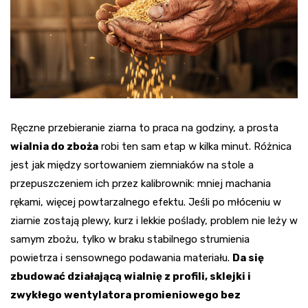
Ręczne przebieranie ziarna to praca na godziny, a prosta
wialnia do zboża
robi ten sam etap w kilka minut. Różnica
jest jak między sortowaniem ziemniaków na stole a
przepuszczeniem ich przez kalibrownik: mniej machania
rękami, więcej powtarzalnego efektu. Jeśli po młóceniu w
ziarnie zostają plewy, kurz i lekkie poślady, problem nie leży w
samym zbożu, tylko w braku stabilnego strumienia
powietrza i sensownego podawania materiału.
Da się
zbudować działającą wialnię z profili, sklejki i
zwykłego wentylatora promieniowego bez