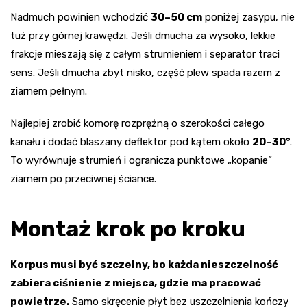
Nadmuch powinien wchodzić
30–50 cm
poniżej zasypu, nie
tuż przy górnej krawędzi. Jeśli dmucha za wysoko, lekkie
frakcje mieszają się z całym strumieniem i separator traci
sens. Jeśli dmucha zbyt nisko, część plew spada razem z
ziarnem pełnym.
Najlepiej zrobić komorę rozprężną o szerokości całego
kanału i dodać blaszany deflektor pod kątem około
20–30°
.
To wyrównuje strumień i ogranicza punktowe „kopanie”
ziarnem po przeciwnej ściance.
Montaż krok po kroku
Korpus musi być szczelny, bo każda nieszczelność
zabiera ciśnienie z miejsca, gdzie ma pracować
powietrze.
Samo skręcenie płyt bez uszczelnienia kończy