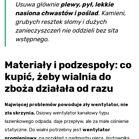
Usuwa głównie
plewy, pył, lekkie
nasiona chwastów i poślad
. Kamieni,
grubych resztek słomy i dużych
zanieczyszczeń nie oddzieli bez sita
wstępnego.
Materiały i podzespoły: co
kupić, żeby wialnia do
zboża działała od razu
Najwięcej problemów powoduje zły wentylator, nie
zła skrzynia.
Osiowy wentylator kanałowy typu
łazienkowego odpada; daje przepływ, ale za małe ciśnienie
statyczne. Do wialni potrzebny jest
wentylator
promieniowy
, na przykład z nadmuchu pieca, śrutownika