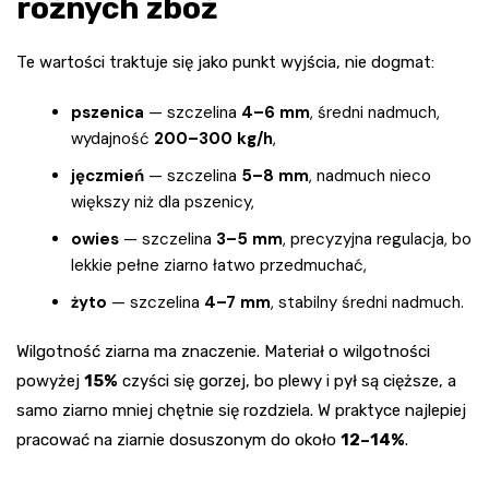
różnych zbóż
Te wartości traktuje się jako punkt wyjścia, nie dogmat:
pszenica
— szczelina
4–6 mm
, średni nadmuch,
wydajność
200–300 kg/h
,
jęczmień
— szczelina
5–8 mm
, nadmuch nieco
większy niż dla pszenicy,
owies
— szczelina
3–5 mm
, precyzyjna regulacja, bo
lekkie pełne ziarno łatwo przedmuchać,
żyto
— szczelina
4–7 mm
, stabilny średni nadmuch.
Wilgotność ziarna ma znaczenie. Materiał o wilgotności
powyżej
15%
czyści się gorzej, bo plewy i pył są cięższe, a
samo ziarno mniej chętnie się rozdziela. W praktyce najlepiej
pracować na ziarnie dosuszonym do około
12–14%
.