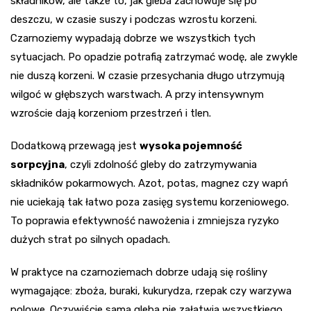
składników, ale także to, jak gleba zachowuje się po
deszczu, w czasie suszy i podczas wzrostu korzeni.
Czarnoziemy wypadają dobrze we wszystkich tych
sytuacjach. Po opadzie potrafią zatrzymać wodę, ale zwykle
nie duszą korzeni. W czasie przesychania długo utrzymują
wilgoć w głębszych warstwach. A przy intensywnym
wzroście dają korzeniom przestrzeń i tlen.
Dodatkową przewagą jest
wysoka pojemność
sorpcyjna
, czyli zdolność gleby do zatrzymywania
składników pokarmowych. Azot, potas, magnez czy wapń
nie uciekają tak łatwo poza zasięg systemu korzeniowego.
To poprawia efektywność nawożenia i zmniejsza ryzyko
dużych strat po silnych opadach.
W praktyce na czarnoziemach dobrze udają się rośliny
wymagające: zboża, buraki, kukurydza, rzepak czy warzywa
polowe. Oczywiście sama gleba nie załatwia wszystkiego.