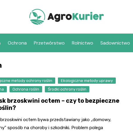
a
Ochrona
Przetwórstwo
Rolnictwo
Sadownictwo
n
iczne metody ochrony roślin
Ekologiczne metody uprawy
na
Ochrona roślin
Środki ochrony roślin
sk brzoskwini octem – czy to bezpieczne
oślin?
 brzoskwini octem bywa przedstawiany jako „domowy,
ny” sposób na choroby i szkodniki. Problem polega