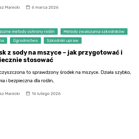
sz Marecki
6 marca 2026
iczne metody ochrony roślin
Metody zwalczania szkodników
na
Ogrodnictwo
Szkodniki upraw
sk z sody na mszyce – jak przygotować i
iecznie stosować
czyszczona to sprawdzony środek na mszyce. Działa szybko,
nia i bezpieczna dla roślin,
sz Marecki
16 lutego 2026