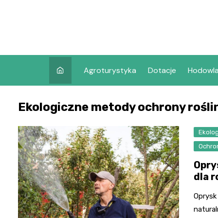
Skip
to
content
Agroturystyka
Dotacje
Hodowl
Ekologiczne metody ochrony rośli
Ekolog
Ochro
Opry
dla r
Oprysk
natural