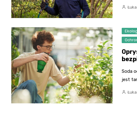
Łuka
Ekolog
Ochro
Opry
bezp
Soda o
jest ta
Łuka