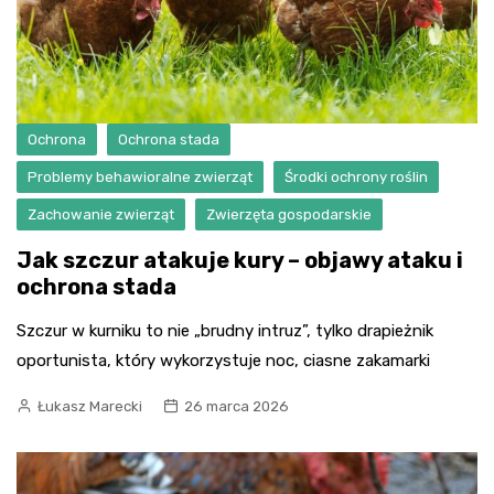
Ochrona
Ochrona stada
Problemy behawioralne zwierząt
Środki ochrony roślin
Zachowanie zwierząt
Zwierzęta gospodarskie
Jak szczur atakuje kury – objawy ataku i
ochrona stada
Szczur w kurniku to nie „brudny intruz”, tylko drapieżnik
oportunista, który wykorzystuje noc, ciasne zakamarki
Łukasz Marecki
26 marca 2026