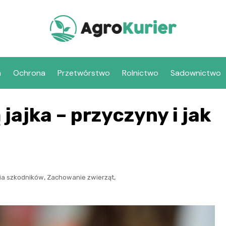
a
Ochrona
Przetwórstwo
Rolnictwo
Sadownictwo
jajka – przyczyny i jak
,
,
ia szkodników
Zachowanie zwierząt