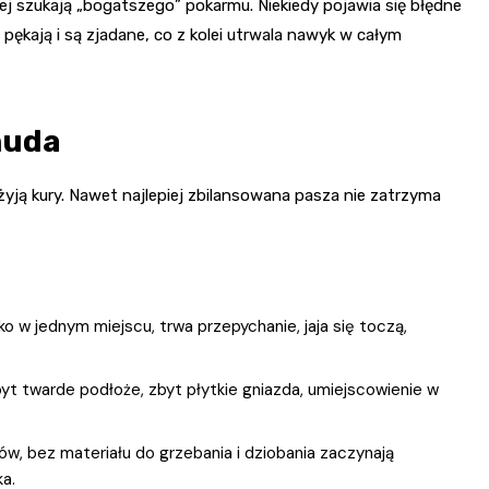
niej szukają „bogatszego” pokarmu. Niekiedy pojawia się błędne
ej pękają i są zjadane, co z kolei utrwala nawyk w całym
nuda
yją kury. Nawet najlepiej zbilansowana pasza nie zatrzyma
jko w jednym miejscu, trwa przepychanie, jaja się toczą,
byt twarde podłoże, zbyt płytkie gniazda, umiejscowienie w
w, bez materiału do grzebania i dziobania zaczynają
a.