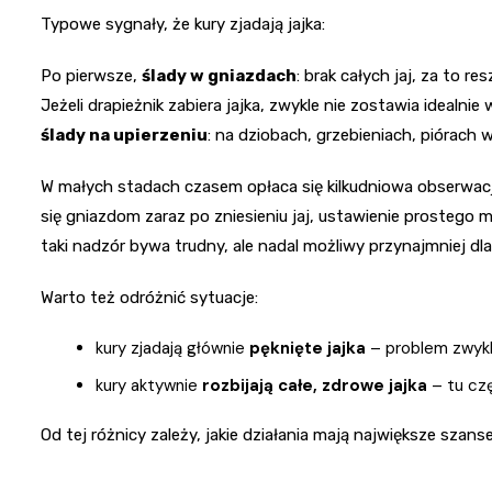
Typowe sygnały, że kury zjadają jajka:
Po pierwsze,
ślady w gniazdach
: brak całych jaj, za to re
Jeżeli drapieżnik zabiera jajka, zwykle nie zostawia idealni
ślady na upierzeniu
: na dziobach, grzebieniach, piórach 
W małych stadach czasem opłaca się kilkudniowa obserwacja
się gniazdom zaraz po zniesieniu jaj, ustawienie prostego
taki nadzór bywa trudny, ale nadal możliwy przynajmniej dla
Warto też odróżnić sytuacje:
kury zjadają głównie
pęknięte jajka
– problem zwykle
kury aktywnie
rozbijają całe, zdrowe jajka
– tu cz
Od tej różnicy zależy, jakie działania mają największe szan