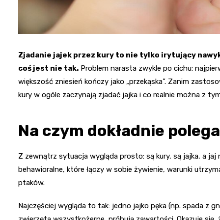
Zjadanie jajek przez kury to nie tylko irytujący nawy
coś jest nie tak.
Problem narasta zwykle po cichu: najpierw 
większość zniesień kończy jako „przekąska”. Zanim zastoso
kury w ogóle zaczynają zjadać jajka i co realnie można z tym
Na czym dokładnie polega
Z zewnątrz sytuacja wygląda prosto: są kury, są jajka, a ja
behawioralne, które łączy w sobie żywienie, warunki utrzym
ptaków.
Najczęściej wygląda to tak: jedno jajko pęka (np. spada z gn
zwierzęta wszystkożerne, próbują zawartości. Okazuje się, ż