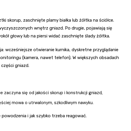
sztki skorup, zaschnięte plamy białka lub żółtka na ściółce.
e wyczyszczonych wnętrz gniazd. Po drugie, pojawiają się
wokół głowy lub na piersi widać zaschnięte ślady żółtka.
: wcześniejsze otwieranie kurnika, dyskretne przyglądanie
 monitoringu (kamera, nawet telefon). W większych obsadach
 części gniazd.
 zaczyna się od jakości skorup i konstrukcji gniazd,
ęściej mowa o utrwalonym, szkodliwym nawyku.
se powodzenia i jak szybko trzeba reagować.