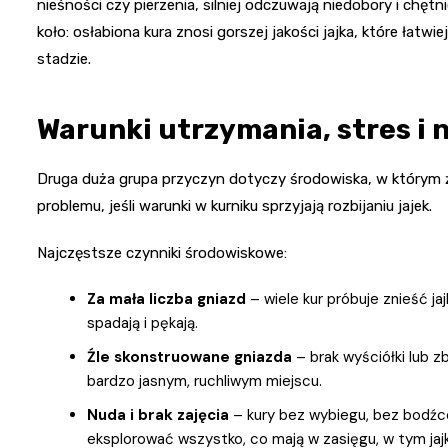
nieśności czy pierzenia, silniej odczuwają niedobory i chęt
koło: osłabiona kura znosi gorszej jakości jajka, które łatwi
stadzie.
Warunki utrzymania, stres i 
Druga duża grupa przyczyn dotyczy środowiska, w którym ż
problemu, jeśli warunki w kurniku sprzyjają rozbijaniu jajek.
Najczęstsze czynniki środowiskowe:
Za mała liczba gniazd
– wiele kur próbuje znieść ja
spadają i pękają.
Źle skonstruowane gniazda
– brak wyściółki lub z
bardzo jasnym, ruchliwym miejscu.
Nuda i brak zajęcia
– kury bez wybiegu, bez bodźcó
eksplorować wszystko, co mają w zasięgu, w tym jajk