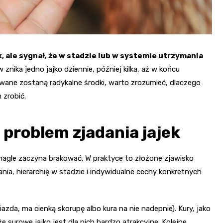
k, ale sygnał, że w stadzie lub w systemie utrzymania
znika jedno jajko dziennie, później kilka, aż w końcu
wane zostaną radykalne środki, warto zrozumieć, dlaczego
 zrobić.
 problem zjadania jajek
j nagle zaczyna brakować. W praktyce to złożone zjawisko
ania, hierarchię w stadzie i indywidualne cechy konkretnych
iazda, ma cienką skorupę albo kura na nie nadepnie). Kury, jako
e surowe jajko jest dla nich bardzo atrakcyjne. Kolejne