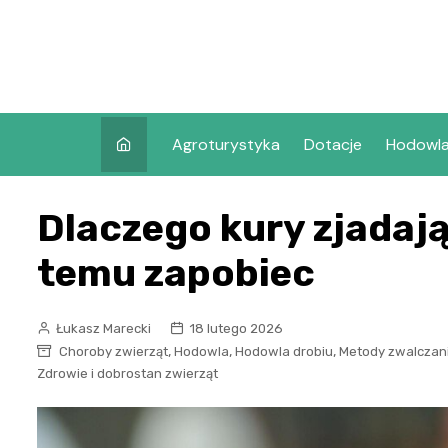
Skip
to
content
Agroturystyka
Dotacje
Hodowl
Dlaczego kury zjadają 
temu zapobiec
Łukasz Marecki
18 lutego 2026
,
,
,
Choroby zwierząt
Hodowla
Hodowla drobiu
Metody zwalczan
Zdrowie i dobrostan zwierząt