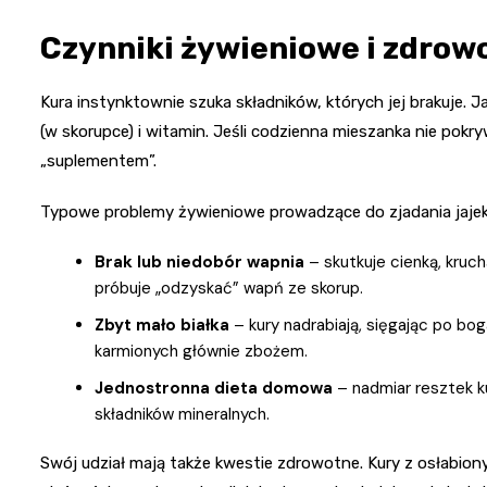
Czynniki żywieniowe i zdrow
Kura instynktownie szuka składników, których jej brakuje. 
(w skorupce) i witamin. Jeśli codzienna mieszanka nie pokr
„suplementem”.
Typowe problemy żywieniowe prowadzące do zjadania jajek
Brak lub niedobór wapnia
– skutkuje cienką, kruc
próbuje „odzyskać” wapń ze skorup.
Zbyt mało białka
– kury nadrabiają, sięgając po bog
karmionych głównie zbożem.
Jednostronna dieta domowa
– nadmiar resztek k
składników mineralnych.
Swój udział mają także kwestie zdrowotne. Kury z osłabi