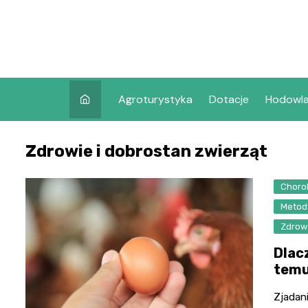
Skip
to
content
Agroturystyka
Dotacje
Hodowl
Zdrowie i dobrostan zwierząt
Choro
Metod
Zdrowi
Dlacz
temu
Zjadani