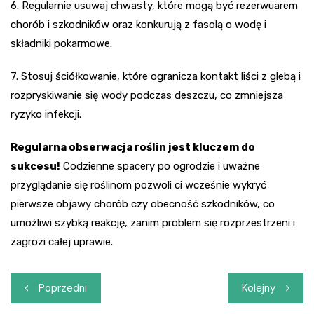
6. Regularnie usuwaj chwasty, które mogą być rezerwuarem
chorób i szkodników oraz konkurują z fasolą o wodę i
składniki pokarmowe.
7. Stosuj ściółkowanie, które ogranicza kontakt liści z glebą i
rozpryskiwanie się wody podczas deszczu, co zmniejsza
ryzyko infekcji.
Regularna obserwacja roślin jest kluczem do
sukcesu!
Codzienne spacery po ogrodzie i uważne
przyglądanie się roślinom pozwoli ci wcześnie wykryć
pierwsze objawy chorób czy obecność szkodników, co
umożliwi szybką reakcję, zanim problem się rozprzestrzeni i
zagrozi całej uprawie.
Nawigacja
Poprzedni
Kolejny
wpisu