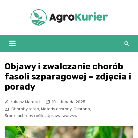
Skip
to
content
Objawy i zwalczanie chorób
fasoli szparagowej – zdjęcia i
porady
Łukasz Marecki
10 listopada 2025
,
,
,
Choroby roślin
Metody ochrony
Ochrona
,
Środki ochrony roślin
Uprawa warzyw