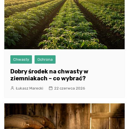
Chwasty
Ochrona
Dobry środek na chwasty w
ziemniakach – co wybrać?
Łukasz Marecki
22 czerwca 2026