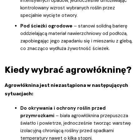
intensywnych opadów, jednocześnie umożliwiając
kontrolowany wzrost wybranych roślin przez
specjalnie wycięte otwory.
Pod ścieżki ogrodowe
– stanowi solidną barierę
oddzielającą materiał nawierzchniowy od podłoża,
zapobiegając jego zapadaniu się i mieszaniu z glebą,
co znacząco wydłuża żywotność ścieżek.
Kiedy wybrać agrowłókninę?
Agrowłóknina jest niezastąpiona w następujących
sytuacjach:
Do okrywania i ochrony roślin przed
przymrozkami
– biała agrowłóknina przepuszcza
światło i powietrze, jednocześnie tworząc warstwę
izolacyjną chroniącą rośliny przed spadkami
temperatury nawet o kilka stopni.