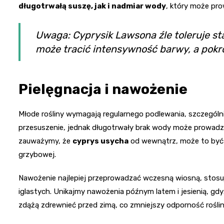
długotrwałą suszę, jak i nadmiar wody
, który może prow
Uwaga: Cyprysik Lawsona źle toleruje sta
może tracić intensywność barwy, a pokrój 
Pielęgnacja i nawożenie
Młode rośliny wymagają regularnego podlewania, szczególni
przesuszenie, jednak długotrwały brak wody może prowadzić
zauważymy, że
cyprys usycha
od wewnątrz, może to być s
grzybowej.
Nawożenie najlepiej przeprowadzać wczesną wiosną, stosu
iglastych. Unikajmy nawożenia późnym latem i jesienią, g
zdążą zdrewnieć przed zimą, co zmniejszy odporność roślin