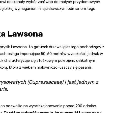
anowi doskonały wybór zarówno do małych przydomowych
y się bliżej wymaganiom i najciekawszym odmianom tego
ka Lawsona
yprysik Lawsona, to gatunek drzewa iglastego pochodzący z
nkach osiąga imponujące 50-60 metrów wysokości, jednak w
ik charakteryzuje się stożkowym pokrojem, delikatnym
rą, która z wiekiem malowniczo łuszczy się pasami.
rysowatych (Cupressaceae) i jest jednym z
ris.
, co pozwoliło na wyselekcjonowanie ponad 200 odmian
u.
Ta różnorodność sprawia, że cyprysiki Lawsona są