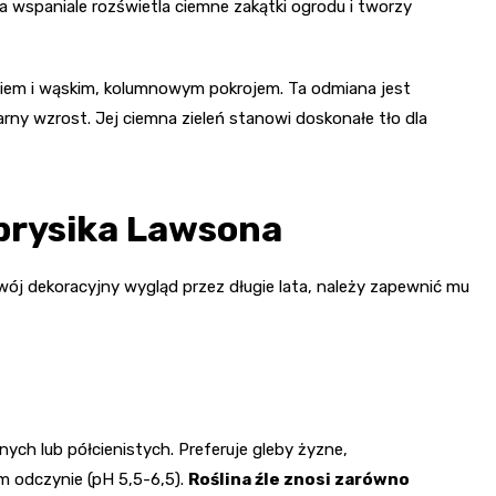
 wspaniale rozświetla ciemne zakątki ogrodu i tworzy
wiem i wąskim, kolumnowym pokrojem. Ta odmiana jest
arny wzrost. Jej ciemna zieleń stanowi doskonałe tło dla
rysika Lawsona
wój dekoracyjny wygląd przez długie lata, należy zapewnić mu
ych lub półcienistych. Preferuje gleby żyzne,
m odczynie (pH 5,5-6,5).
Roślina źle znosi zarówno