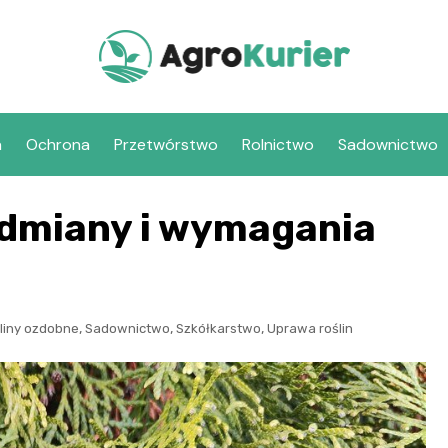
a
Ochrona
Przetwórstwo
Rolnictwo
Sadownictwo
odmiany i wymagania
,
,
,
liny ozdobne
Sadownictwo
Szkółkarstwo
Uprawa roślin