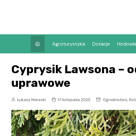
Skip
to
content
Agroturystyka
Dotacje
Hodowl
Cyprysik Lawsona – 
uprawowe
,
Łukasz Marecki
17 listopada 2025
Ogrodnictwo
Roś