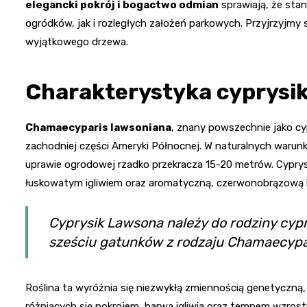
elegancki pokrój i bogactwo odmian
sprawiają, że st
ogródków, jak i rozległych założeń parkowych. Przyjrzyjm
wyjątkowego drzewa.
Charakterystyka cyprysi
Chamaecyparis lawsoniana
, znany powszechnie jako c
zachodniej części Ameryki Północnej. W naturalnych waru
uprawie ogrodowej rzadko przekracza 15-20 metrów. Cyprys
łuskowatym igliwiem oraz aromatyczną, czerwonobrązową ko
Cyprysik Lawsona należy do rodziny cyp
sześciu gatunków z rodzaju Chamaecypa
Roślina ta wyróżnia się niezwykłą zmiennością genetyczną
różniących się pokrojem, barwą igliwia oraz tempem wzrost