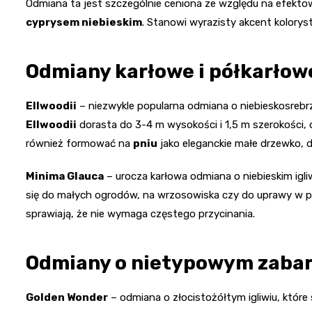
Odmiana ta jest szczególnie ceniona ze względu na efekto
cyprysem niebieskim
. Stanowi wyrazisty akcent kolorys
Odmiany karłowe i półkarłow
Ellwoodii
– niezwykle popularna odmiana o niebieskosrebr
Ellwoodii
dorasta do 3-4 m wysokości i 1,5 m szerokości,
również formować na
pniu
jako eleganckie małe drzewko, d
Minima Glauca
– urocza karłowa odmiana o niebieskim igli
się do małych ogrodów, na wrzosowiska czy do uprawy w p
sprawiają, że nie wymaga częstego przycinania.
Odmiany o nietypowym zaba
Golden Wonder
– odmiana o złocistożółtym igliwiu, któr