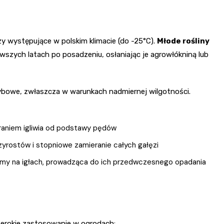
 występujące w polskim klimacie (do -25°C).
Młode rośliny
rwszych latach po posadzeniu, osłaniając je agrowłókniną lub
bowe, zwłaszcza w warunkach nadmiernej wilgotności.
eraniem igliwia od podstawy pędów
yrostów i stopniowe zamieranie całych gałęzi
my na igłach, prowadząca do ich przedwczesnego opadania
zerokie zastosowanie w ogrodach: