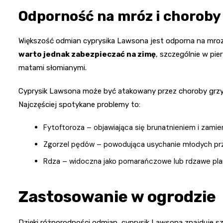
Odporność na mróz i choroby
Większość odmian cyprysika Lawsona jest odporna na mrozy
warto jednak zabezpieczać na zimę
, szczególnie w pie
matami słomianymi.
Cyprysik Lawsona może być atakowany przez choroby grzy
Najczęściej spotykane problemy to:
Fytoftoroza – objawiająca się brunatnieniem i zami
Zgorzel pędów – powodująca usychanie młodych prz
Rdza – widoczna jako pomarańczowe lub rdzawe pla
Zastosowanie w ogrodzie
Dzięki różnorodności odmian, cyprysik Lawsona znajduje s