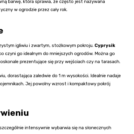
wną barwę, która sprawia, że często jest nazywana
tyczny w ogrodzie przez cały rok.
e
zystym igliwiu i zwartym, stożkowym pokroju.
Cyprysik
 co czyni go idealnym do mniejszych ogrodów. Można go
oskonale prezentujące się przy wejściach czy na tarasach.
wiu, dorastająca zaledwie do 1 m wysokości. Idealnie nadaje
ojemnikach. Jej powolny wzrost i kompaktowy pokrój
rwieniu
e szczególnie intensywnie wybarwia się na słonecznych