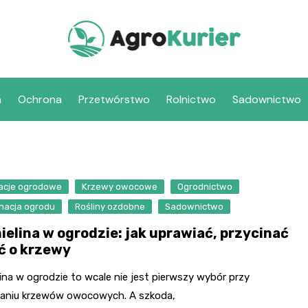
a
Ochrona
Przetwórstwo
Rolnictwo
Sadownictwo
acje ogrodowe
Krzewy owocowe
Ogrodnictwo
gnacja ogrodu
Rośliny ozdobne
Sadownictwo
ielina w ogrodzie: jak uprawiać, przycinać
ać o krzewy
ina w ogrodzie to wcale nie jest pierwszy wybór przy
aniu krzewów owocowych. A szkoda,