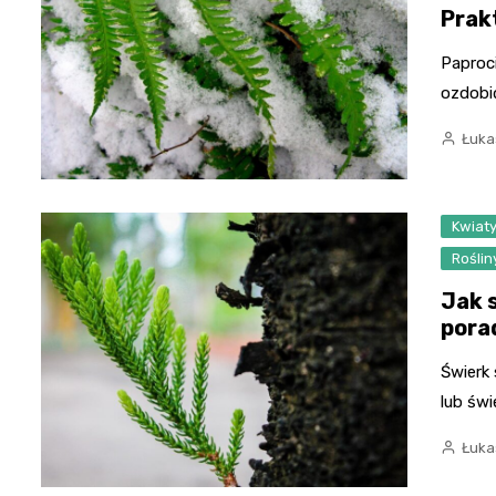
Prak
Paproci
ozdobić
Łuka
Kwiat
Roślin
Jak 
pora
Świerk 
lub świ
Łuka