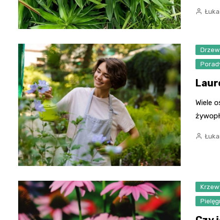
Łuka
Drze
Porad
Laur
Wiele o
żywopł
Łuka
Krzew
Pielę
Czy 