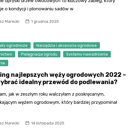
ne opryski drzew owocowych to kluczowy zabieg, który
je o kondycji i plonowaniu sadów w
sz Marecki
1 grudnia 2025
ały ogrodnicze
Narzędzia i akcesoria ogrodowe
nictwo
Pielęgnacja ogrodu
Systemy nawadniania
nie
ing najlepszych węży ogrodowych 2022 –
wybrać idealny przewód do podlewania?
am, jak w zeszłym roku walczyłam z poskręcanym,
ekającym wężem ogrodowym, który bardziej przypominał
sz Marecki
14 listopada 2025