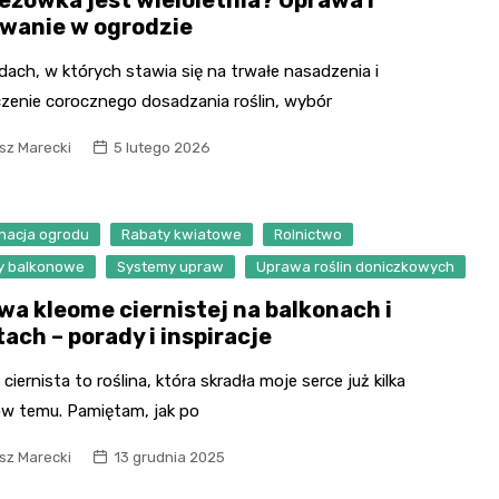
wanie w ogrodzie
ach, w których stawia się na trwałe nasadzenia i
czenie corocznego dosadzania roślin, wybór
sz Marecki
5 lutego 2026
gnacja ogrodu
Rabaty kwiatowe
Rolnictwo
ny balkonowe
Systemy upraw
Uprawa roślin doniczkowych
wa kleome ciernistej na balkonach i
ach – porady i inspiracje
ciernista to roślina, która skradła moje serce już kilka
w temu. Pamiętam, jak po
sz Marecki
13 grudnia 2025