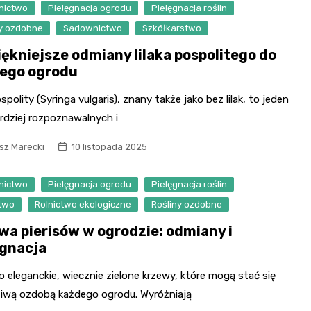
nictwo
Pielęgnacja ogrodu
Pielęgnacja roślin
ny ozdobne
Sadownictwo
Szkółkarstwo
iękniejsze odmiany lilaka pospolitego do
ego ogrodu
ospolity (Syringa vulgaris), znany także jako bez lilak, to jeden
rdziej rozpoznawalnych i
sz Marecki
10 listopada 2025
nictwo
Pielęgnacja ogrodu
Pielęgnacja roślin
ctwo
Rolnictwo ekologiczne
Rośliny ozdobne
wa pierisów w ogrodzie: odmiany i
ęgnacja
to eleganckie, wiecznie zielone krzewy, które mogą stać się
iwą ozdobą każdego ogrodu. Wyróżniają