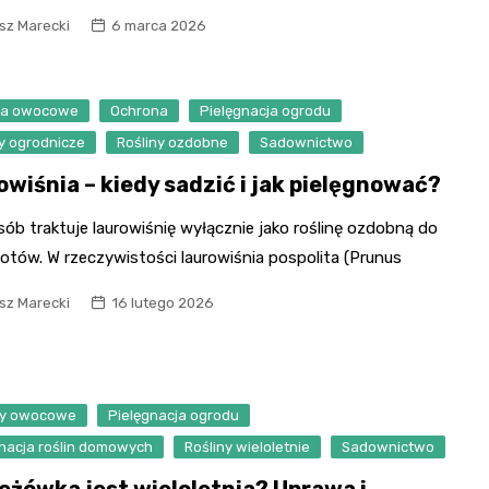
sz Marecki
6 marca 2026
wa owocowe
Ochrona
Pielęgnacja ogrodu
y ogrodnicze
Rośliny ozdobne
Sadownictwo
owiśnia – kiedy sadzić i jak pielęgnować?
sób traktuje laurowiśnię wyłącznie jako roślinę ozdobną do
otów. W rzeczywistości laurowiśnia pospolita (Prunus
sz Marecki
16 lutego 2026
y owocowe
Pielęgnacja ogrodu
gnacja roślin domowych
Rośliny wieloletnie
Sadownictwo
jeżówka jest wieloletnia? Uprawa i