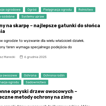
racje ogrodowe
Ogród
Pielęgnacja ogrodu
Rolnictwo
ny ozdobne
Systemy upraw
iny na skarpę – najlepsze gatunki do słońca
nia
w ogrodzie to wyzwanie dla wielu właścicieli działek.
ony teren wymaga specjalnego podejścia do
sz Marecki
6 grudnia 2025
wa owocowe
Ochrona
Ochrona roślin
gnacja ogrodu
Sadownictwo
enne opryski drzew owocowych –
eczne metody ochrony na zimę