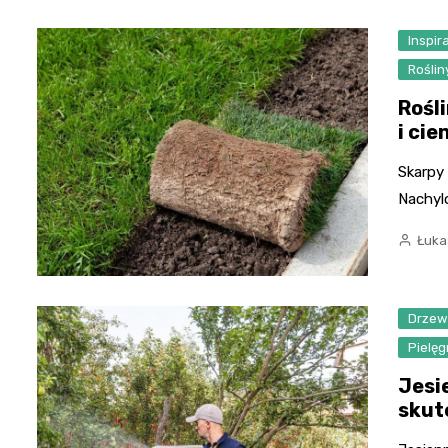
Inspi
Rośli
Rośl
i cie
Skarpy 
Nachyl
Łuka
Drze
Pielę
Jesi
skut