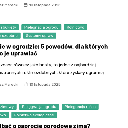
sz Marecki
10 listopada 2025
 i bukiety
Pielęgnacja ogrodu
Rolnictwo
ny ozdobne
Systemy upraw
ie w ogrodzie: 5 powodów, dla których
o je uprawiać
 znane również jako hosty, to jedne z najbardziej
stronnych roślin ozdobnych, które zyskały ogromną
sz Marecki
10 listopada 2025
 zimowy
Pielęgnacja ogrodu
Pielęgnacja roślin
ctwo
Rolnictwo ekologiczne
dbać o paprocie ogrodowe zimą?