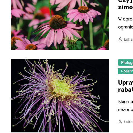
zimo
W ogrod
ograni
Łuka
Pielę
Rośli
Upra
rabat
Kleoma 
sezonó
Łuka