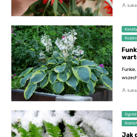
Łuka
Kwiaty
Rośli
Funk
wart
Funkie,
wszech
Łuka
Ogród
Rolni
Jak 