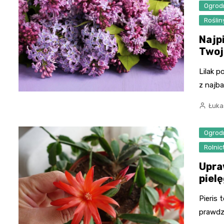
Ogrod
Rośli
Najp
Twoj
Lilak p
z najba
Łuka
Ogrod
Rolni
Upra
piel
Pieris 
prawdz