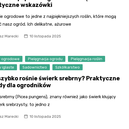
tyczne wskazówki
e ogrodowe to jedne z najpiękniejszych roślin, które mogą
 nasz ogród. Ich delikatne, ażurowe
sz Marecki
10 listopada 2025
y ogrodowe
Pielęgnacja ogrodu
Pielęgnacja roślin
y iglaste
Sadownictwo
Szkółkarstwo
szybko rośnie świerk srebrny? Praktyczne
dy dla ogrodników
srebrny (Picea pungens), znany również jako świerk kłujący
erk srebrzysty, to jedno z
sz Marecki
10 listopada 2025