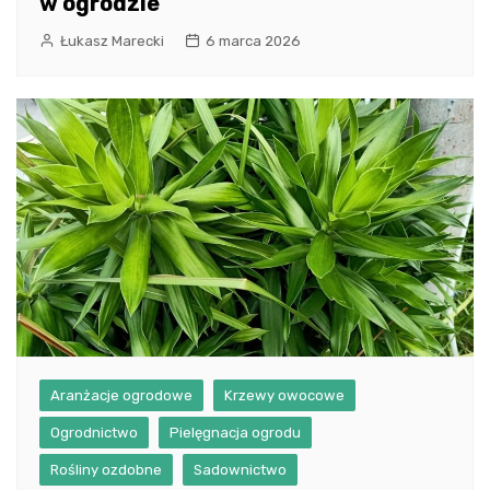
w ogrodzie
Łukasz Marecki
6 marca 2026
Aranżacje ogrodowe
Krzewy owocowe
Ogrodnictwo
Pielęgnacja ogrodu
Rośliny ozdobne
Sadownictwo