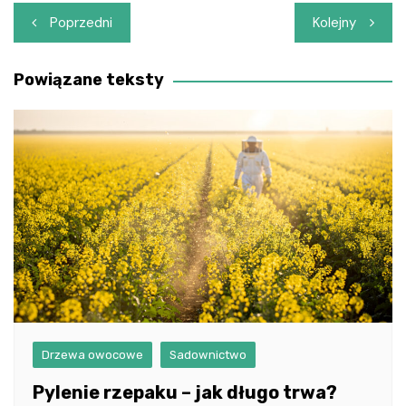
Nawigacja
Poprzedni
Kolejny
wpisu
Powiązane teksty
Drzewa owocowe
Sadownictwo
Pylenie rzepaku – jak długo trwa?