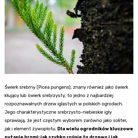
Świerk srebrny (Picea pungens), znany również jako świerk
kłujący lub świerk srebrzysty, to jedno z najbardziej
rozpoznawalnych drzew iglastych w polskich ogrodach.
Jego charakterystyczne srebrzysto-niebieskie igły
sprawiają, że jest częstym wyborem zarówno jako soliter,
jak i element żywopłotu.
Dla wielu ogrodników kluczowe
pytanie brzmi: jak szybko rośnie to drzewo i jak