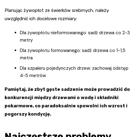
Planując żywopłot ze świerków srebrnych, należy
uwzględnić ich docelowe rozmiary:
Dla żywopłotu nieformowanego: sadź drzewa co 2-3
metry
Dla żywopłotu formowanego: sadź drzewa co 1-1,5
metra
Dla szpaleru pojedynczych drzew: zachowaj odstęp
4-5 metrów
Pamiętaj, że zbyt gęste sadzenie może prowadzić do
konkurencji między drzewami o wodę i składniki
pokarmowe, co paradoksalnie spowolni ich wzrost i
pogorszy kondycję.
Najczęstsze problemy