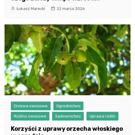
Łukasz Marecki
22 marca 2026
Drzewa owocowe
Ogrodnictwo
Rośliny owocowe
Sadownictwo
Uprawa roślin
Korzyści z uprawy orzecha włoskiego