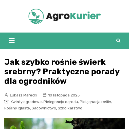
Skip
to
content
Jak szybko rośnie świerk
srebrny? Praktyczne porady
dla ogrodników
Łukasz Marecki
10 listopada 2025
,
,
,
Kwiaty ogrodowe
Pielęgnacja ogrodu
Pielęgnacja roślin
,
,
Rośliny iglaste
Sadownictwo
Szkółkarstwo