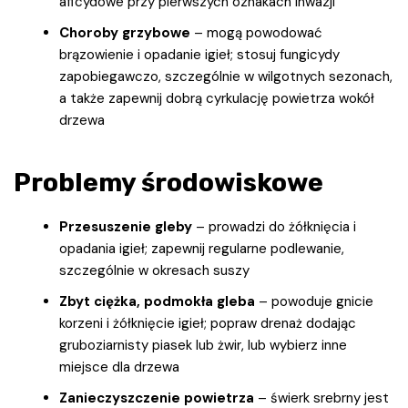
aficydowe przy pierwszych oznakach inwazji
Choroby grzybowe
– mogą powodować
brązowienie i opadanie igieł; stosuj fungicydy
zapobiegawczo, szczególnie w wilgotnych sezonach,
a także zapewnij dobrą cyrkulację powietrza wokół
drzewa
Problemy środowiskowe
Przesuszenie gleby
– prowadzi do żółknięcia i
opadania igieł; zapewnij regularne podlewanie,
szczególnie w okresach suszy
Zbyt ciężka, podmokła gleba
– powoduje gnicie
korzeni i żółknięcie igieł; popraw drenaż dodając
gruboziarnisty piasek lub żwir, lub wybierz inne
miejsce dla drzewa
Zanieczyszczenie powietrza
– świerk srebrny jest