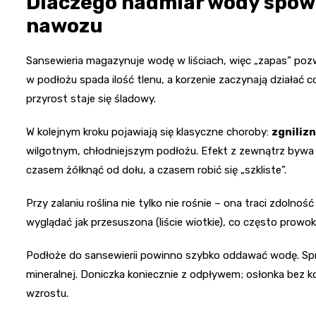
Dlaczego nadmiar wody spowa
nawozu
Sansewieria magazynuje wodę w liściach, więc „zapas” poz
w podłożu spada ilość tlenu, a korzenie zaczynają działać co
przyrost staje się śladowy.
W kolejnym kroku pojawiają się klasyczne choroby:
zgnilizn
wilgotnym, chłodniejszym podłożu. Efekt z zewnątrz bywa my
czasem żółknąć od dołu, a czasem robić się „szkliste”.
Przy zalaniu roślina nie tylko nie rośnie – ona traci zdoln
wyglądać jak przesuszona (liście wiotkie), co często prowok
Podłoże do sansewierii powinno szybko oddawać wodę. Spr
mineralnej. Doniczka koniecznie z odpływem; osłonka bez 
wzrostu.