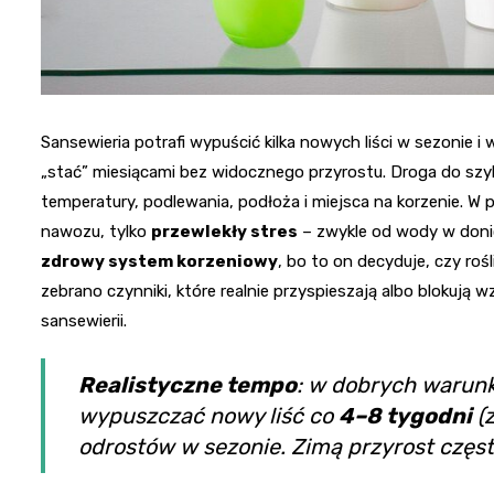
Sansewieria potrafi wypuścić kilka nowych liści w sezonie i
„stać” miesiącami bez widocznego przyrostu. Droga do szy
temperatury, podlewania, podłoża i miejsca na korzenie. W 
nawozu, tylko
przewlekły stres
– zwykle od wody w doni
zdrowy system korzeniowy
, bo to on decyduje, czy rośl
zebrano czynniki, które realnie przyspieszają albo blokują 
sansewierii.
Realistyczne tempo
: w dobrych warunk
wypuszczać nowy liść co
4–8 tygodni
(z
odrostów w sezonie. Zimą przyrost często