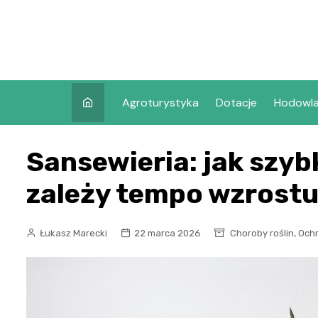
Skip
to
content
Agroturystyka
Dotacje
Hodowl
Sansewieria: jak szyb
zależy tempo wzrost
,
Łukasz Marecki
22 marca 2026
Choroby roślin
Och