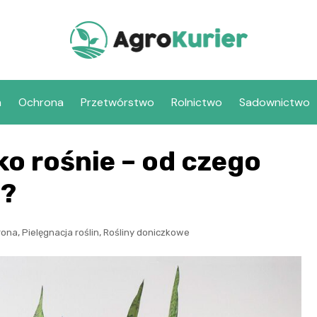
a
Ochrona
Przetwórstwo
Rolnictwo
Sadownictwo
ko rośnie – od czego
u?
,
,
rona
Pielęgnacja roślin
Rośliny doniczkowe