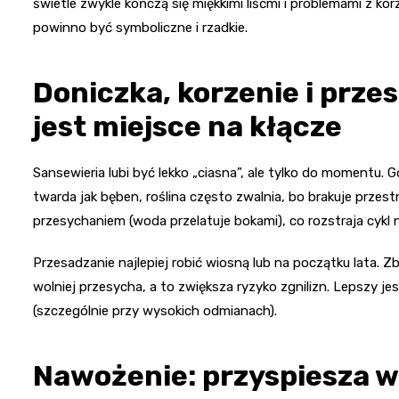
świetle zwykle kończą się miękkimi liśćmi i problemami z kor
powinno być symboliczne i rzadkie.
Doniczka, korzenie i prze
jest miejsce na kłącze
Sansewieria lubi być lekko „ciasna”, ale tylko do momentu. 
twarda jak bęben, roślina często zwalnia, bo brakuje przes
przesychaniem (woda przelatuje bokami), co rozstraja cykl 
Przesadzanie najlepiej robić wiosną lub na początku lata. Z
wolniej przesycha, a to zwiększa ryzyko zgnilizn. Lepszy jes
(szczególnie przy wysokich odmianach).
Nawożenie: przyspiesza wzr