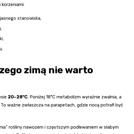
 korzeniami:
 jasnego stanowiska,
,
i,
u.
zego zimą nie warto
esie
20–28°C
. Poniżej 18°C metabolizm wyraźnie zwalnia, a
e. To ważne zwłaszcza na parapetach, gdzie nocą potrafi być
cania” rośliny nawozem i częstszym podlewaniem w słabym