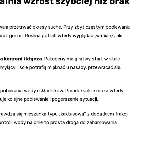
lnia wzrost szybciej niż brak
wala przetrwać okresy suche. Przy zbyt częstym podlewaniu
raz gorzej. Roślina potrafi wtedy wyglądać „w miarę”, ale
a korzeni i kłącza
. Patogeny mają łatwy start w stale
lący: liście potrafią mięknąć u nasady, przewracać się,
ość pobierania wody i składników. Paradoksalnie może wtedy
uje kolejne podlewanie i pogorszenie sytuacji.
awdza się mieszanka typu „kaktusowa” z dodatkiem frakcji
kontroli wody na dnie to prosta droga do zahamowania