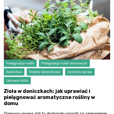
Pielęgnacja roślin
Pielęgnacja roślin domowych
Rolnictwo
Rośliny doniczkowe
Systemy upraw
Uprawa roślin
Zioła w doniczkach: jak uprawiać i
pielęgnować aromatyczne rośliny w
domu
Domowa uprawa ziół to doskonały sposób na zapewnienie