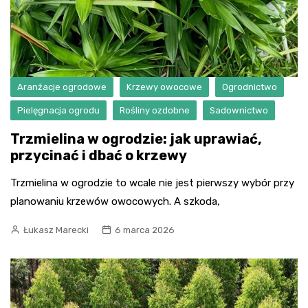
Aranżacje ogrodowe
Krzewy owocowe
Ogrodnictwo
Pielęgnacja ogrodu
Rośliny ozdobne
Sadownictwo
Trzmielina w ogrodzie: jak uprawiać,
przycinać i dbać o krzewy
Trzmielina w ogrodzie to wcale nie jest pierwszy wybór przy
planowaniu krzewów owocowych. A szkoda,
Łukasz Marecki
6 marca 2026