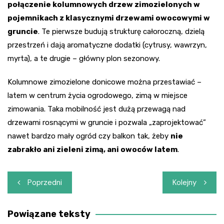
połączenie kolumnowych drzew zimozielonych w
pojemnikach z klasycznymi drzewami owocowymi w
gruncie
. Te pierwsze budują strukturę całoroczną, dzielą
przestrzeń i dają aromatyczne dodatki (cytrusy, wawrzyn,
myrta), a te drugie – główny plon sezonowy.
Kolumnowe zimozielone donicowe można przestawiać –
latem w centrum życia ogrodowego, zimą w miejsce
zimowania. Taka mobilność jest dużą przewagą nad
drzewami rosnącymi w gruncie i pozwala „zaprojektować”
nawet bardzo mały ogród czy balkon tak, żeby
nie
zabrakło ani zieleni zimą, ani owoców latem
.
Nawigacja
Poprzedni
Kolejny
wpisu
Powiązane teksty