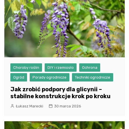
Choroby roślin
DIY i rzemiosło
Ochrona
Ogród
Porady ogrodnicze
Techniki ogrodnicze
Jak zrobić podpory dla glicynii –
stabilne konstrukcje krok po kroku
Łukasz Marecki
30 marca 2026