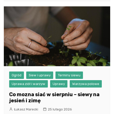
Ogród
Siew i uprawy
Terminy siewu
Uprawa ziół i warzyw
Uprawy
Warzywa polowe
Co mozna siać w sierpniu – siewy na
jesień i zimę
Łukasz Marecki
25 lutego 2026