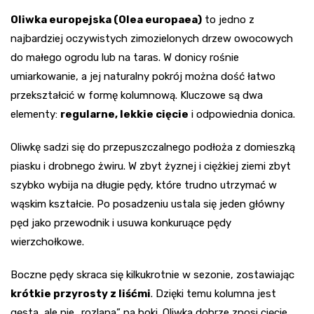
Oliwka europejska (Olea europaea)
to jedno z
najbardziej oczywistych zimozielonych drzew owocowych
do małego ogrodu lub na taras. W donicy rośnie
umiarkowanie, a jej naturalny pokrój można dość łatwo
przekształcić w formę kolumnową. Kluczowe są dwa
elementy:
regularne, lekkie cięcie
i odpowiednia donica.
Oliwkę sadzi się do przepuszczalnego podłoża z domieszką
piasku i drobnego żwiru. W zbyt żyznej i ciężkiej ziemi zbyt
szybko wybija na długie pędy, które trudno utrzymać w
wąskim kształcie. Po posadzeniu ustala się jeden główny
pęd jako przewodnik i usuwa konkuruące pędy
wierzchołkowe.
Boczne pędy skraca się kilkukrotnie w sezonie, zostawiając
krótkie przyrosty z liśćmi
. Dzięki temu kolumna jest
gęsta, ale nie „rozlana” na boki. Oliwka dobrze znosi cięcie,