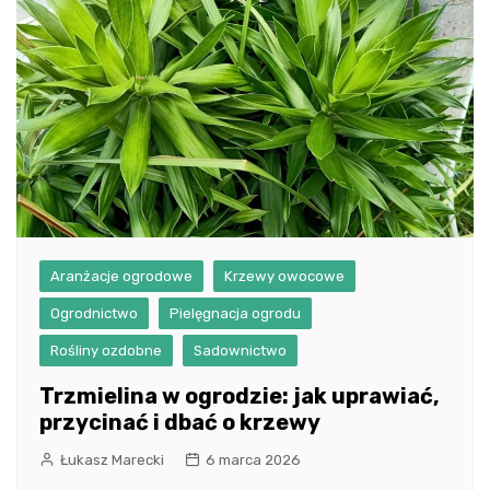
Aranżacje ogrodowe
Krzewy owocowe
Ogrodnictwo
Pielęgnacja ogrodu
Rośliny ozdobne
Sadownictwo
Trzmielina w ogrodzie: jak uprawiać,
przycinać i dbać o krzewy
Łukasz Marecki
6 marca 2026