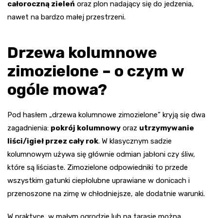
całoroczną zieleń
oraz plon nadający się do jedzenia,
nawet na bardzo małej przestrzeni.
Drzewa kolumnowe
zimozielone – o czym w
ogóle mowa?
Pod hasłem „drzewa kolumnowe zimozielone” kryją się dwa
zagadnienia:
pokrój kolumnowy
oraz
utrzymywanie
liści/igieł przez cały rok
. W klasycznym sadzie
kolumnowym używa się głównie odmian jabłoni czy śliw,
które są liściaste. Zimozielone odpowiedniki to przede
wszystkim gatunki ciepłolubne uprawiane w donicach i
przenoszone na zimę w chłodniejsze, ale dodatnie warunki.
W praktyce, w małym ogrodzie lub na tarasie można