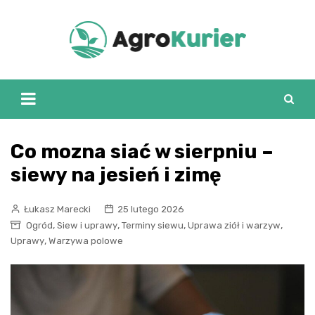
Skip
to
content
Co mozna siać w sierpniu –
siewy na jesień i zimę
Łukasz Marecki
25 lutego 2026
,
,
,
,
Ogród
Siew i uprawy
Terminy siewu
Uprawa ziół i warzyw
,
Uprawy
Warzywa polowe