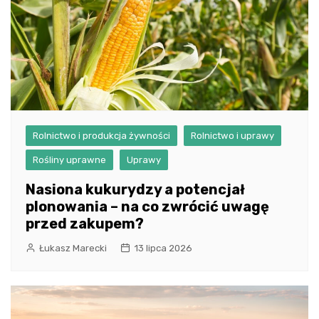
Rolnictwo i produkcja żywności
Rolnictwo i uprawy
Rośliny uprawne
Uprawy
Nasiona kukurydzy a potencjał
plonowania – na co zwrócić uwagę
przed zakupem?
Łukasz Marecki
13 lipca 2026