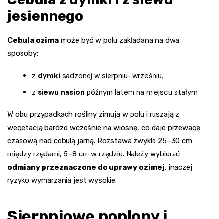
jesiennego
Cebula ozima
może być w polu zakładana na dwa
sposoby:
z
dymki
sadzonej w sierpniu–wrześniu,
z
siewu nasion
późnym latem na miejscu stałym.
W obu przypadkach rośliny zimują w polu i ruszają z
wegetacją bardzo wcześnie na wiosnę, co daje przewagę
czasową nad cebulą jarną. Rozstawa zwykle 25–30 cm
między rzędami, 5–8 cm w rzędzie. Należy wybierać
odmiany przeznaczone do uprawy ozimej
, inaczej
ryzyko wymarzania jest wysokie.
Sierpniowe poplony i