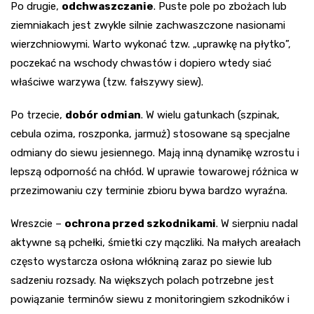
Po drugie,
odchwaszczanie
. Puste pole po zbożach lub
ziemniakach jest zwykle silnie zachwaszczone nasionami
wierzchniowymi. Warto wykonać tzw. „uprawkę na płytko”,
poczekać na wschody chwastów i dopiero wtedy siać
właściwe warzywa (tzw. fałszywy siew).
Po trzecie,
dobór odmian
. W wielu gatunkach (szpinak,
cebula ozima, roszponka, jarmuż) stosowane są specjalne
odmiany do siewu jesiennego. Mają inną dynamikę wzrostu i
lepszą odporność na chłód. W uprawie towarowej różnica w
przezimowaniu czy terminie zbioru bywa bardzo wyraźna.
Wreszcie –
ochrona przed szkodnikami
. W sierpniu nadal
aktywne są pchełki, śmietki czy mączliki. Na małych areałach
często wystarcza osłona włókniną zaraz po siewie lub
sadzeniu rozsady. Na większych polach potrzebne jest
powiązanie terminów siewu z monitoringiem szkodników i