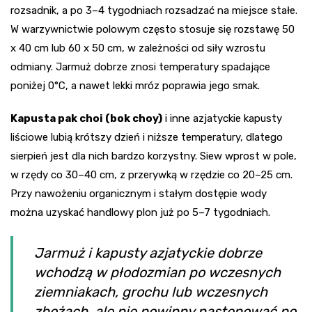
rozsadnik, a po 3–4 tygodniach rozsadzać na miejsce stałe.
W warzywnictwie polowym często stosuje się rozstawę 50
x 40 cm lub 60 x 50 cm, w zależności od siły wzrostu
odmiany. Jarmuż dobrze znosi temperatury spadające
poniżej 0°C, a nawet lekki mróz poprawia jego smak.
Kapusta pak choi (bok choy)
i inne azjatyckie kapusty
liściowe lubią krótszy dzień i niższe temperatury, dlatego
sierpień jest dla nich bardzo korzystny. Siew wprost w pole,
w rzędy co 30–40 cm, z przerywką w rzędzie co 20–25 cm.
Przy nawożeniu organicznym i stałym dostępie wody
można uzyskać handlowy plon już po 5–7 tygodniach.
Jarmuż i kapusty azjatyckie dobrze
wchodzą w płodozmian po wczesnych
ziemniakach, grochu lub wczesnych
zbożach, ale nie powinny następować po