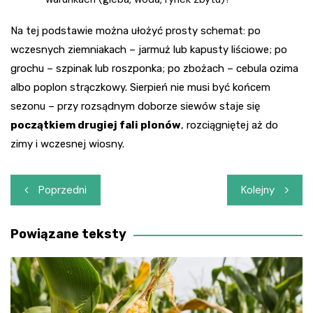
Na tej podstawie można ułożyć prosty schemat: po
wczesnych ziemniakach – jarmuż lub kapusty liściowe; po
grochu – szpinak lub roszponka; po zbożach – cebula ozima
albo poplon strączkowy. Sierpień nie musi być końcem
sezonu – przy rozsądnym doborze siewów staje się
początkiem drugiej fali plonów
, rozciągniętej aż do
zimy i wczesnej wiosny.
Nawigacja
Poprzedni
Kolejny
wpisu
Powiązane teksty