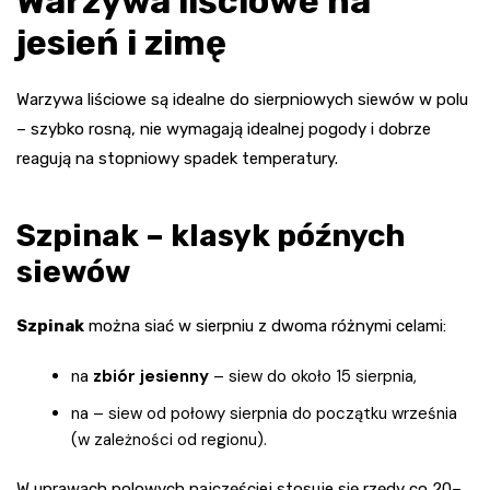
Warzywa liściowe na
jesień i zimę
Warzywa liściowe są idealne do sierpniowych siewów w polu
– szybko rosną, nie wymagają idealnej pogody i dobrze
reagują na stopniowy spadek temperatury.
Szpinak – klasyk późnych
siewów
Szpinak
można siać w sierpniu z dwoma różnymi celami:
na
zbiór jesienny
– siew do około 15 sierpnia,
na
– siew od połowy sierpnia do początku września
(w zależności od regionu).
W uprawach polowych najczęściej stosuje się rzędy co 20–