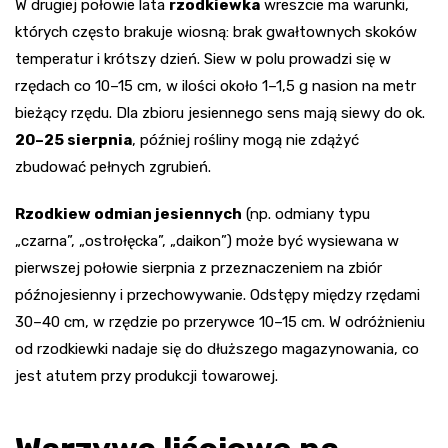
W drugiej połowie lata
rzodkiewka
wreszcie ma warunki,
których często brakuje wiosną: brak gwałtownych skoków
temperatur i krótszy dzień. Siew w polu prowadzi się w
rzędach co 10–15 cm, w ilości około 1–1,5 g nasion na metr
bieżący rzędu. Dla zbioru jesiennego sens mają siewy do ok.
20–25 sierpnia
, później rośliny mogą nie zdążyć
zbudować pełnych zgrubień.
Rzodkiew odmian jesiennych
(np. odmiany typu
„czarna”, „ostrołęcka”, „daikon”) może być wysiewana w
pierwszej połowie sierpnia z przeznaczeniem na zbiór
późnojesienny i przechowywanie. Odstępy między rzędami
30–40 cm, w rzędzie po przerywce 10–15 cm. W odróżnieniu
od rzodkiewki nadaje się do dłuższego magazynowania, co
jest atutem przy produkcji towarowej.