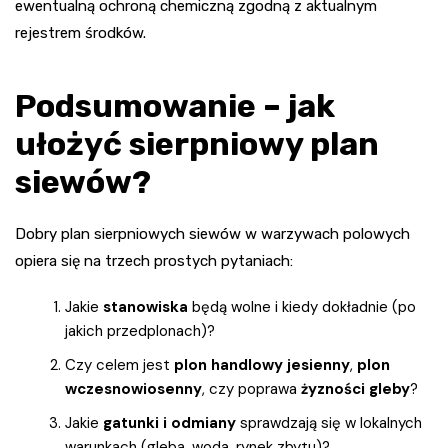
ewentualną ochroną chemiczną zgodną z aktualnym
rejestrem środków.
Podsumowanie – jak
ułożyć sierpniowy plan
siewów?
Dobry plan sierpniowych siewów w warzywach polowych
opiera się na trzech prostych pytaniach:
Jakie
stanowiska
będą wolne i kiedy dokładnie (po
jakich przedplonach)?
Czy celem jest
plon handlowy jesienny
,
plon
wczesnowiosenny
, czy poprawa
żyzności gleby
?
Jakie
gatunki i odmiany
sprawdzają się w lokalnych
warunkach (gleba, woda, rynek zbytu)?