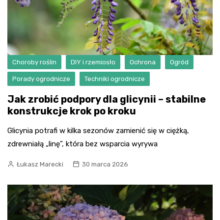
Choroby roślin
DIY i rzemiosło
Ochrona
Ogród
Porady ogrodnicze
Techniki ogrodnicze
Jak zrobić podpory dla glicynii – stabilne
konstrukcje krok po kroku
Glicynia potrafi w kilka sezonów zamienić się w ciężką,
zdrewniałą „linę”, która bez wsparcia wyrywa
Łukasz Marecki
30 marca 2026