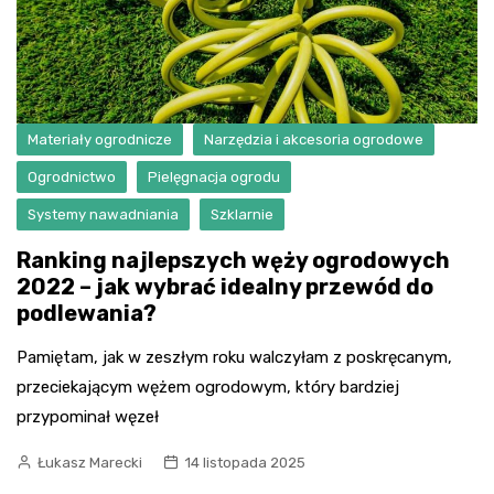
Materiały ogrodnicze
Narzędzia i akcesoria ogrodowe
Ogrodnictwo
Pielęgnacja ogrodu
Systemy nawadniania
Szklarnie
Ranking najlepszych węży ogrodowych
2022 – jak wybrać idealny przewód do
podlewania?
Pamiętam, jak w zeszłym roku walczyłam z poskręcanym,
przeciekającym wężem ogrodowym, który bardziej
przypominał węzeł
Łukasz Marecki
14 listopada 2025