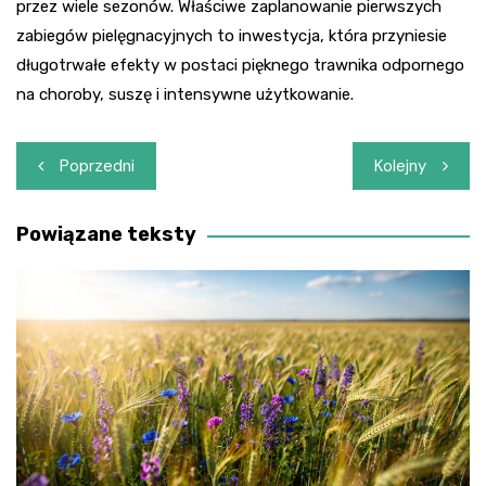
przez wiele sezonów. Właściwe zaplanowanie pierwszych
zabiegów pielęgnacyjnych to inwestycja, która przyniesie
długotrwałe efekty w postaci pięknego trawnika odpornego
na choroby, suszę i intensywne użytkowanie.
Nawigacja
Poprzedni
Kolejny
wpisu
Powiązane teksty