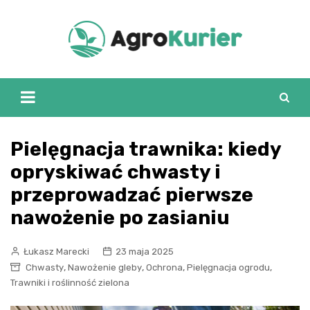
Skip
to
content
Pielęgnacja trawnika: kiedy
opryskiwać chwasty i
przeprowadzać pierwsze
nawożenie po zasianiu
Łukasz Marecki
23 maja 2025
,
,
,
,
Chwasty
Nawożenie gleby
Ochrona
Pielęgnacja ogrodu
Trawniki i roślinność zielona