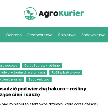
a
Ochrona
Przetwórstwo
Rolnictwo
Sadownictwo
wa owocowe
Ogród i uprawy roślinne
nictwo w trudnych warunkach
Rośliny balkonowe
y cienioznośne
Sadownictwo
osadzić pod wierzbą hakuro – rośliny
zące cień i suszę
 hakuro nishiki to efektowne drzewko, które coraz częściej