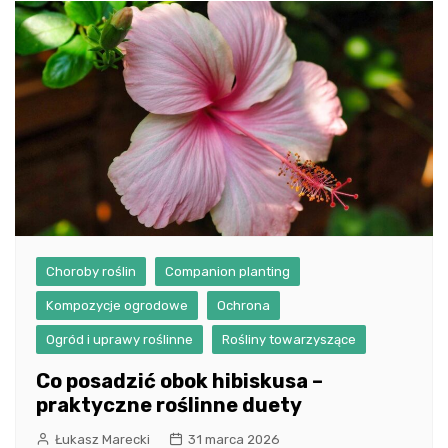
Choroby roślin
Companion planting
Kompozycje ogrodowe
Ochrona
Ogród i uprawy roślinne
Rośliny towarzyszące
Co posadzić obok hibiskusa –
praktyczne roślinne duety
Łukasz Marecki
31 marca 2026