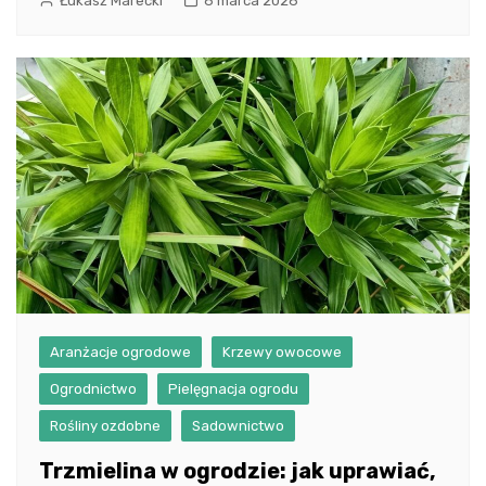
Łukasz Marecki
6 marca 2026
Aranżacje ogrodowe
Krzewy owocowe
Ogrodnictwo
Pielęgnacja ogrodu
Rośliny ozdobne
Sadownictwo
Trzmielina w ogrodzie: jak uprawiać,