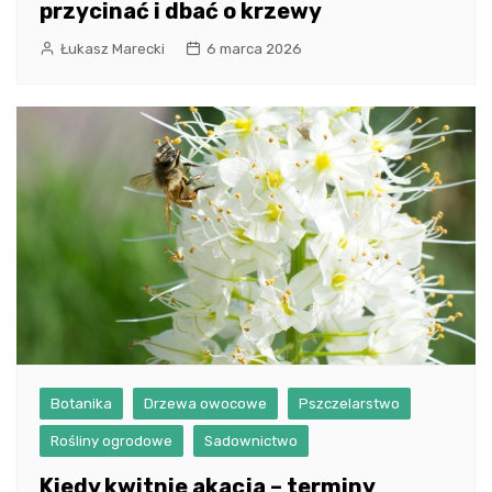
przycinać i dbać o krzewy
Łukasz Marecki
6 marca 2026
Botanika
Drzewa owocowe
Pszczelarstwo
Rośliny ogrodowe
Sadownictwo
Kiedy kwitnie akacja – terminy