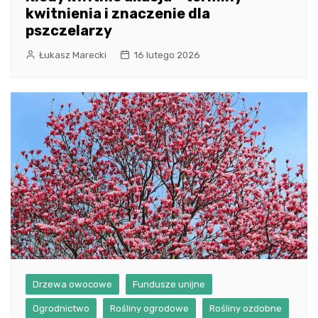
kwitnienia i znaczenie dla
pszczelarzy
Łukasz Marecki
16 lutego 2026
Drzewa owocowe
Fundusze unijne
Ogrodnictwo
Rośliny ogrodowe
Rośliny ozdobne