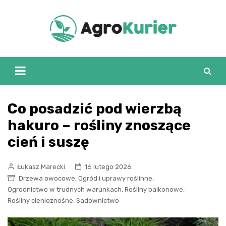
Skip
to
content
Co posadzić pod wierzbą
hakuro – rośliny znoszące
cień i suszę
Łukasz Marecki
16 lutego 2026
,
,
Drzewa owocowe
Ogród i uprawy roślinne
,
,
Ogrodnictwo w trudnych warunkach
Rośliny balkonowe
,
Rośliny cienioznośne
Sadownictwo