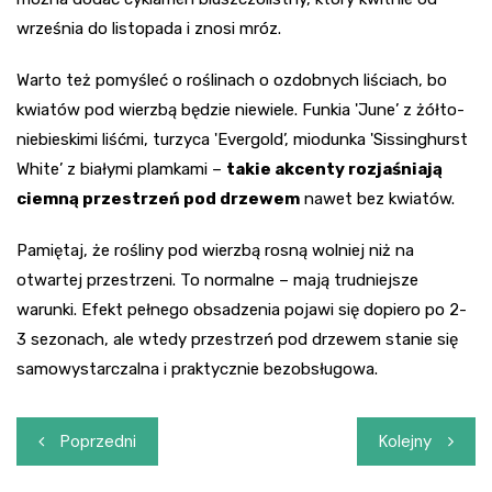
września do listopada i znosi mróz.
Warto też pomyśleć o roślinach o ozdobnych liściach, bo
kwiatów pod wierzbą będzie niewiele. Funkia 'June’ z żółto-
niebieskimi liśćmi, turzyca 'Evergold’, miodunka 'Sissinghurst
White’ z białymi plamkami –
takie akcenty rozjaśniają
ciemną przestrzeń pod drzewem
nawet bez kwiatów.
Pamiętaj, że rośliny pod wierzbą rosną wolniej niż na
otwartej przestrzeni. To normalne – mają trudniejsze
warunki. Efekt pełnego obsadzenia pojawi się dopiero po 2-
3 sezonach, ale wtedy przestrzeń pod drzewem stanie się
samowystarczalna i praktycznie bezobsługowa.
Nawigacja
Poprzedni
Kolejny
wpisu