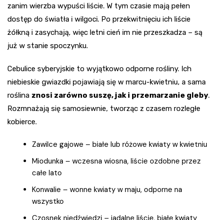
zanim wierzba wypuści liście. W tym czasie mają pełen
dostęp do światła i wilgoci. Po przekwitnięciu ich liście
żółkną i zasychają, więc letni cień im nie przeszkadza – są
już w stanie spoczynku.
Cebulice syberyjskie to wyjątkowo odporne rośliny. Ich
niebieskie gwiazdki pojawiają się w marcu-kwietniu, a sama
roślina
znosi zarówno suszę, jak i przemarzanie gleby
.
Rozmnażają się samosiewnie, tworząc z czasem rozległe
kobierce.
Zawilce gajowe – białe lub różowe kwiaty w kwietniu
Miodunka – wczesna wiosna, liście ozdobne przez
całe lato
Konwalie – wonne kwiaty w maju, odporne na
wszystko
Czosnek niedźwiedzi – jadalne liście, białe kwiaty