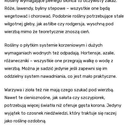
Rośliny wymagające pełnego słońca to oczywisty zakaz.
Róże, lawendy, byliny stepowe – wszystkie one będą
wegetować i chorować. Podobnie rośliny potrzebujące stale
wilgotnej gleby, jak astilbe czy rodgersja, wyschną pod
wierzbą mimo że teoretycznie znoszą cień.
Rośliny o płytkim systemie korzeniowym i dużych
wymaganiach wodnych też odpadają. Hortensje, azalie,
różaneczniki – wszystkie one przegrają walkę o wodę z
wierzbą. Można je sadzić jedynie jeśli zapewni się im
oddzielny system nawadniania, co jest mało praktyczne.
Warzywa i zioła też nie mają czego szukać pod wierzbą.
Nawet te cienioznośne, jak sałata czy szczypiorek,
potrzebują więcej światła niż oferuje gęsta korona. Jedyny
wyjątek to czosnek niedźwiedzi, który traktuje się raczej
jako roślinę ozdobną.