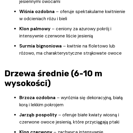
jesiennymi owocami
Wiśnia ozdobna
– oferuje spektakularne kwitnienie
w odcieniach różu i bieli
Klon palmowy
– ceniony za ażurowy pokrój i
intensywnie czerwone liście jesienią
Surmia bignoniowa
– kwitnie na fioletowo lub
różowo, ma charakterystyczne strąkowate owoce
Drzewa średnie (6-10 m
wysokości)
Brzoza ozdobna
– wyróżnia się dekoracyjną, białą
korą i lekkim pokrojem
Jarząb pospolity
– oferuje białe kwiaty wiosną i
czerwone owoce jesienią, które przyciągają ptaki
Klon czerwony
– zachwyca intensywnie