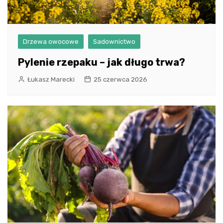
Drzewa owocowe
Sadownictwo
Pylenie rzepaku – jak długo trwa?
Łukasz Marecki
25 czerwca 2026