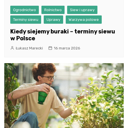
Ogrodnictwo
Rolnictwo
Siew i uprawy
Terminy siewu
Uprawy
Warzywa polowe
Kiedy siejemy buraki – terminy siewu
w Polsce
Łukasz Marecki
16 marca 2026