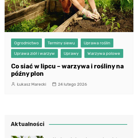
Ogrodnictwo
Terminy siewu
Uprawa roślin
Uprawa ziół i warzyw
Uprawy
Warzywa polowe
Co siać w lipcu – warzywa i rośliny na
późny plon
Łukasz Marecki
24 lutego 2026
Aktualności