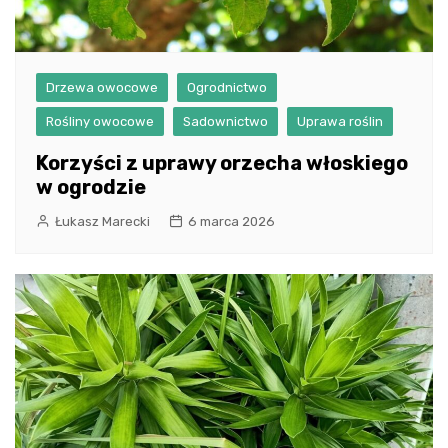
Drzewa owocowe
Ogrodnictwo
Rośliny owocowe
Sadownictwo
Uprawa roślin
Korzyści z uprawy orzecha włoskiego
w ogrodzie
Łukasz Marecki
6 marca 2026