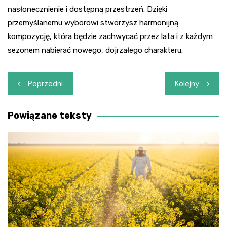
nasłonecznienie i dostępną przestrzeń. Dzięki
przemyślanemu wyborowi stworzysz harmonijną
kompozycję, która będzie zachwycać przez lata i z każdym
sezonem nabierać nowego, dojrzałego charakteru.
Nawigacja
Poprzedni
Kolejny
wpisu
Powiązane teksty