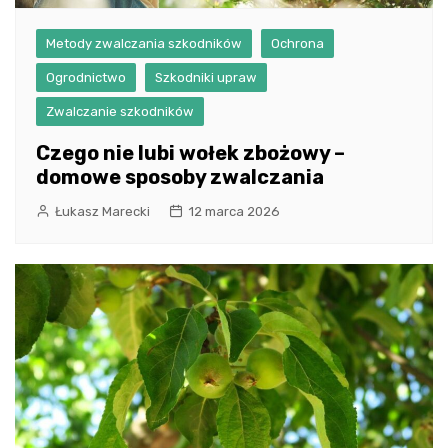
Metody zwalczania szkodników
Ochrona
Ogrodnictwo
Szkodniki upraw
Zwalczanie szkodników
Czego nie lubi wołek zbożowy –
domowe sposoby zwalczania
Łukasz Marecki
12 marca 2026