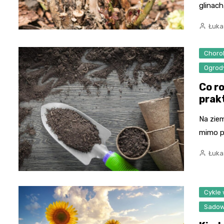
glinach
Łuka
Chorob
Ogrody
Co ro
prak
Na ziem
mimo p
Łuka
Cykle
Sadow