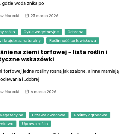
, gdzie woda znika po
sz Marecki
23 marca 2026
y roślin
Cykle wegetacyjne
Ochrona
 i krajobraz naturalny
Roślinność torfowiskowa
śnie na ziemi torfowej – lista roślin i
tyczne wskazówki
i torfowej jedne rośliny rosną jak szalone, a inne marnieją
odlewania i „dobrej
sz Marecki
6 marca 2026
 wegetacyjne
Drzewa owocowe
Rośliny ogrodowe
nictwo
Uprawa roślin