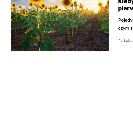
Kied
pier
Pojedyn
czym z
Łuka