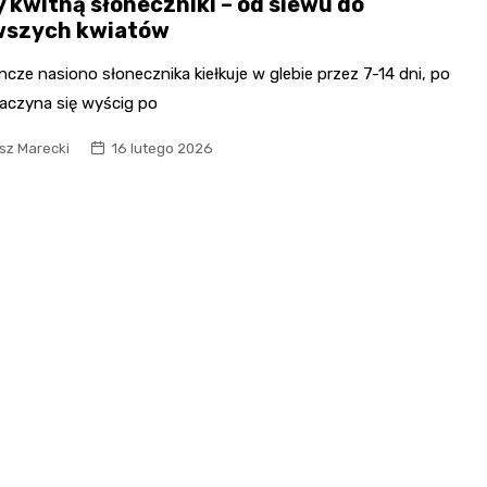
y kwitną słoneczniki – od siewu do
wszych kwiatów
cze nasiono słonecznika kiełkuje w glebie przez 7-14 dni, po
aczyna się wyścig po
sz Marecki
16 lutego 2026