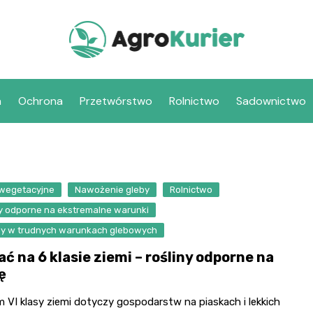
a
Ochrona
Przetwórstwo
Rolnictwo
Sadownictwo
 wegetacyjne
Nawożenie gleby
Rolnictwo
ny odporne na ekstremalne warunki
y w trudnych warunkach glebowych
ać na 6 klasie ziemi – rośliny odporne na
ę
 VI klasy ziemi dotyczy gospodarstw na piaskach i lekkich