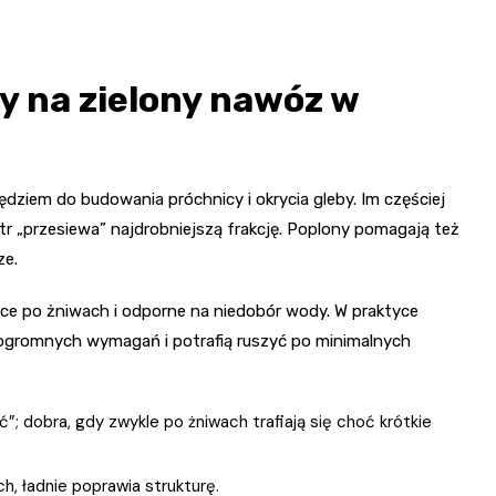
ny na zielony nawóz w
ędziem do budowania próchnicy i okrycia gleby. Im częściej
atr „przesiewa” najdrobniejszą frakcję. Poplony pomagają też
ze.
ce po żniwach i odporne na niedobór wody. W praktyce
ą ogromnych wymagań i potrafią ruszyć po minimalnych
ć”; dobra, gdy zwykle po żniwach trafiają się choć krótkie
h, ładnie poprawia strukturę.