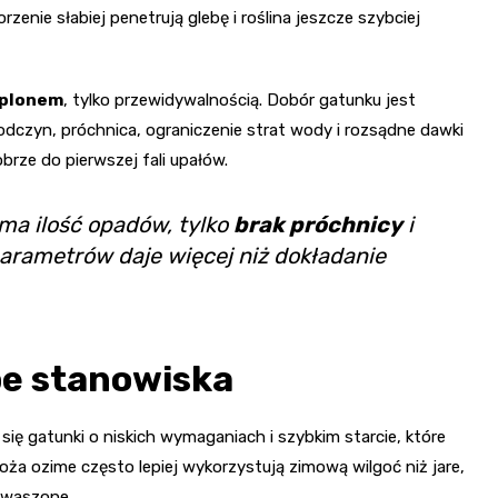
enie słabiej penetrują glebę i roślina jeszcze szybciej
 plonem
, tylko przewidywalnością. Dobór gatunku jest
 odczyn, próchnica, ograniczenie strat wody i rozsądne dawki
rze do pierwszej fali upałów.
ama ilość opadów, tylko
brak próchnicy
i
arametrów daje więcej niż dokładanie
be stanowiska
ą się gatunki o niskich wymaganiach i szybkim starcie, które
boża ozime często lepiej wykorzystują zimową wilgoć niż jare,
akwaszone.