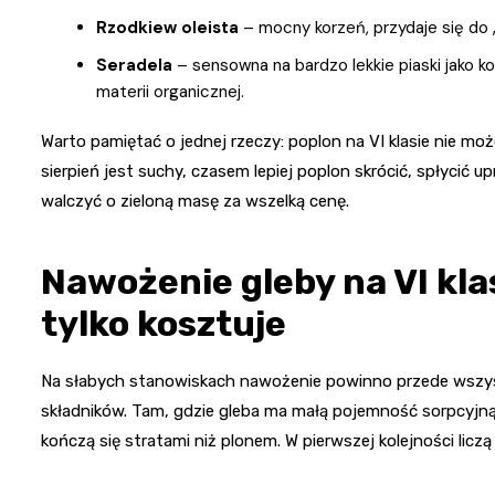
Rzodkiew oleista
– mocny korzeń, przydaje się do „
Seradela
– sensowna na bardzo lekkie piaski jako 
materii organicznej.
Warto pamiętać o jednej rzeczy: poplon na VI klasie nie moż
sierpień jest suchy, czasem lepiej poplon skrócić, spłycić u
walczyć o zieloną masę za wszelką cenę.
Nawożenie gleby na VI klas
tylko kosztuje
Na słabych stanowiskach nawożenie powinno przede wszys
składników. Tam, gdzie gleba ma małą pojemność sorpcyjną
kończą się stratami niż plonem. W pierwszej kolejności liczą