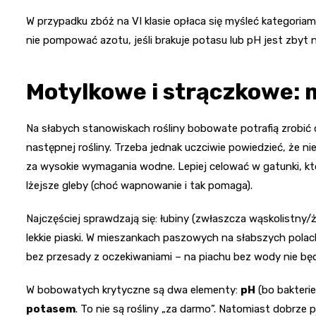
W przypadku zbóż na VI klasie opłaca się myśleć kategoriam
nie pompować azotu, jeśli brakuje potasu lub pH jest zbyt n
Motylkowe i strączkowe: m
Na słabych stanowiskach rośliny bobowate potrafią zrobić d
następnej rośliny. Trzeba jednak uczciwie powiedzieć, że nie
za wysokie wymagania wodne. Lepiej celować w gatunki, kt
lżejsze gleby (choć wapnowanie i tak pomaga).
Najczęściej sprawdzają się: łubiny (zwłaszcza wąskolistny/
lekkie piaski. W mieszankach paszowych na słabszych pola
bez przesady z oczekiwaniami – na piachu bez wody nie bę
W bobowatych krytyczne są dwa elementy:
pH
(bo bakteri
potasem
. To nie są rośliny „za darmo”. Natomiast dobrz