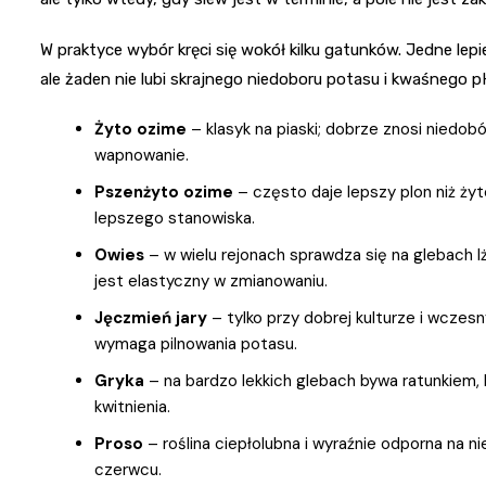
W praktyce wybór kręci się wokół kilku gatunków. Jedne lepi
ale żaden nie lubi skrajnego niedoboru potasu i kwaśnego p
Żyto ozime
– klasyk na piaski; dobrze znosi niedo
wapnowanie.
Pszenżyto ozime
– często daje lepszy plon niż żyt
lepszego stanowiska.
Owies
– w wielu rejonach sprawdza się na glebach lż
jest elastyczny w zmianowaniu.
Jęczmień jary
– tylko przy dobrej kulturze i wczesn
wymaga pilnowania potasu.
Gryka
– na bardzo lekkich glebach bywa ratunkiem,
kwitnienia.
Proso
– roślina ciepłolubna i wyraźnie odporna na ni
czerwcu.