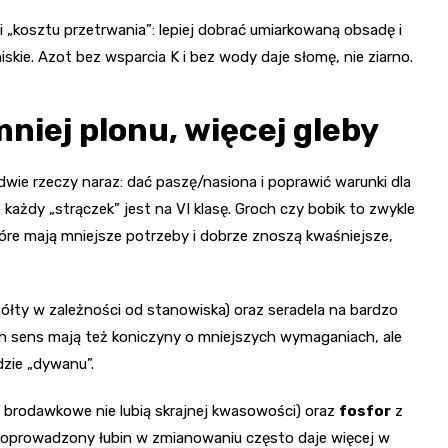
i „kosztu przetrwania”: lepiej dobrać umiarkowaną obsadę i
iskie. Azot bez wsparcia K i bez wody daje słomę, nie ziarno.
niej plonu, więcej gleby
wie rzeczy naraz: dać paszę/nasiona i poprawić warunki dla
 każdy „strączek” jest na VI klasę. Groch czy bobik to zwykle
óre mają mniejsze potrzeby i dobrze znoszą kwaśniejsze,
żółty w zależności od stanowiska) oraz seradela na bardzo
ch sens mają też koniczyny o mniejszych wymaganiach, ale
dzie „dywanu”.
e brodawkowe nie lubią skrajnej kwasowości) oraz
fosfor
z
e poprowadzony łubin w zmianowaniu często daje więcej w