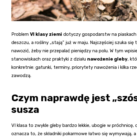
Problem
VI klasy ziemi
dotyczy gospodarstw na piaskach i 
deszczu, a rośliny „stają” już w maju. Najczęściej szuka się
nawozić, żeby nie przepalać pieniędzy na polu. W tym wpisie
stanowiskach oraz praktyki z działu
nawożenie gleby
, kt
konkretnie: gatunki, terminy, priorytety nawożenia i kilka rz
zawodzą.
Czym naprawdę jest „szóst
susza
VI klasa to zwykle gleby bardzo lekkie, ubogie w próchnicę, 
oznacza to, że składniki pokarmowe łatwo się wymywają, a wo