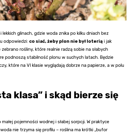
lekkich glinach, gdzie woda znika po kilku dniach bez
 tu odpowiedzi:
co siać, żeby plon nie był loterią
i jak
 zebrano rośliny, które realnie radzą sobie na słabych
óre podnoszą stabilność plonu w suchych latach. Będzie
eczy, które na VI klasie wyglądają dobrze na papierze, a w polu
a klasa” i skąd bierze się
o małej pojemności wodnej i słabej sorpcji. W praktyce
da nie trzyma się profilu – roślina ma krótki „bufor