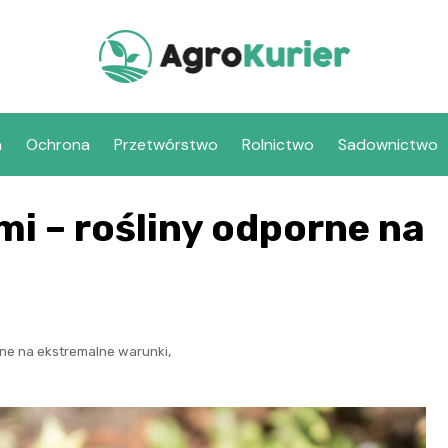
a
Ochrona
Przetwórstwo
Rolnictwo
Sadownictwo
emi – rośliny odporne na
,
rne na ekstremalne warunki