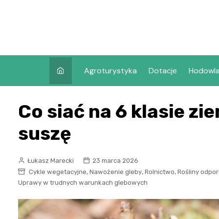
Skip
to
content
Agroturystyka
Dotacje
Hodowl
Co siać na 6 klasie zi
suszę
Łukasz Marecki
23 marca 2026
,
,
,
Cykle wegetacyjne
Nawożenie gleby
Rolnictwo
Rośliny odpo
Uprawy w trudnych warunkach glebowych