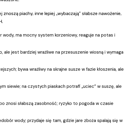
ej znoszą piachy, inne lepiej „wybaczają” słabsze nawożenie,
H.
bór wody, ma mocny system korzeniowy, reaguje na potas i
o, ale jest bardziej wrażliwe na przesuszenie wiosną i wymaga
ejszych; bywa wrażliwy na skrajne susze w fazie kłoszenia, ale
ym siewie; na czystych piaskach potrafi „uciec” w suszę, ale
 bo znosi słabszą zasobność; ryzyko to pogoda w czasie
edobór wody; przydaje się tam, gdzie jare zboża spalają się w