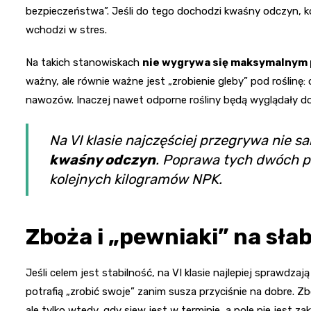
bezpieczeństwa”. Jeśli do tego dochodzi kwaśny odczyn, korz
wchodzi w stres.
Na takich stanowiskach
nie wygrywa się maksymalnym
ważny, ale równie ważne jest „zrobienie gleby” pod roślinę:
nawozów. Inaczej nawet odporne rośliny będą wyglądały dob
Na VI klasie najczęściej przegrywa nie s
kwaśny odczyn
. Poprawa tych dwóch p
kolejnych kilogramów NPK.
Zboża i „pewniaki” na sła
Jeśli celem jest stabilność, na VI klasie najlepiej sprawdzaj
potrafią „zrobić swoje” zanim susza przyciśnie na dobre. Z
ale tylko wtedy, gdy siew jest w terminie, a pole nie jest z