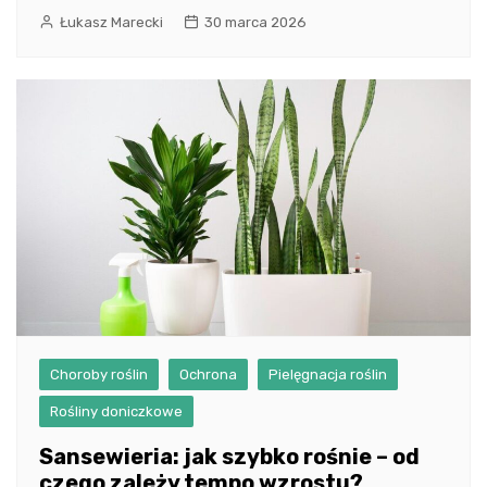
Łukasz Marecki
30 marca 2026
Choroby roślin
Ochrona
Pielęgnacja roślin
Rośliny doniczkowe
Sansewieria: jak szybko rośnie – od
czego zależy tempo wzrostu?