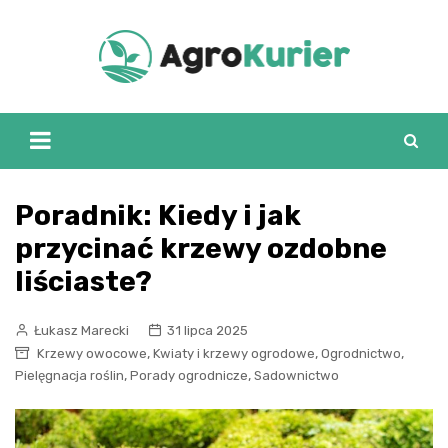
Skip
to
content
Poradnik: Kiedy i jak
przycinać krzewy ozdobne
liściaste?
Łukasz Marecki
31 lipca 2025
,
,
,
Krzewy owocowe
Kwiaty i krzewy ogrodowe
Ogrodnictwo
,
,
Pielęgnacja roślin
Porady ogrodnicze
Sadownictwo