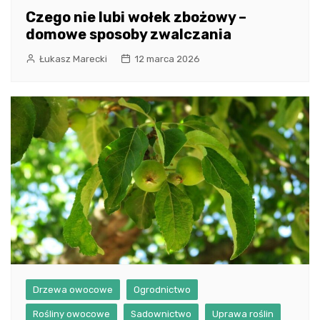
Czego nie lubi wołek zbożowy –
domowe sposoby zwalczania
Łukasz Marecki
12 marca 2026
Drzewa owocowe
Ogrodnictwo
Rośliny owocowe
Sadownictwo
Uprawa roślin