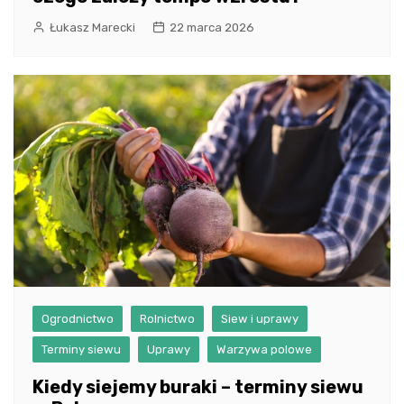
Łukasz Marecki
22 marca 2026
Ogrodnictwo
Rolnictwo
Siew i uprawy
Terminy siewu
Uprawy
Warzywa polowe
Kiedy siejemy buraki – terminy siewu