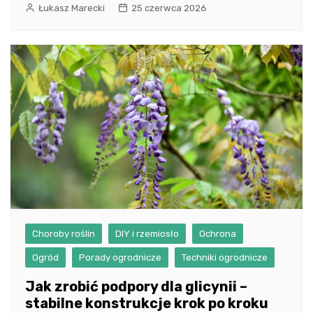
Łukasz Marecki
25 czerwca 2026
Choroby roślin
DIY i rzemiosło
Ochrona
Ogród
Porady ogrodnicze
Techniki ogrodnicze
Jak zrobić podpory dla glicynii –
stabilne konstrukcje krok po kroku