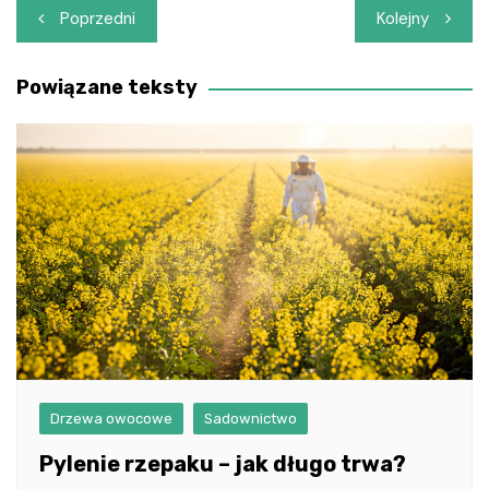
Nawigacja
Poprzedni
Kolejny
wpisu
Powiązane teksty
Drzewa owocowe
Sadownictwo
Pylenie rzepaku – jak długo trwa?