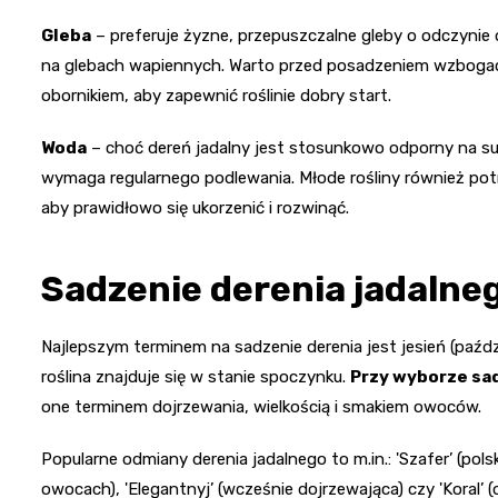
Gleba
– preferuje żyzne, przepuszczalne gleby o odczynie
na glebach wapiennych. Warto przed posadzeniem wzbog
obornikiem, aby zapewnić roślinie dobry start.
Woda
– choć dereń jadalny jest stosunkowo odporny na su
wymaga regularnego podlewania. Młode rośliny również potr
aby prawidłowo się ukorzenić i rozwinąć.
Sadzenie derenia jadalne
Najlepszym terminem na sadzenie derenia jest jesień (paźdz
roślina znajduje się w stanie spoczynku.
Przy wyborze sa
one terminem dojrzewania, wielkością i smakiem owoców.
Popularne odmiany derenia jadalnego to m.in.: 'Szafer’ (pol
owocach), 'Elegantnyj’ (wcześnie dojrzewająca) czy 'Koral’