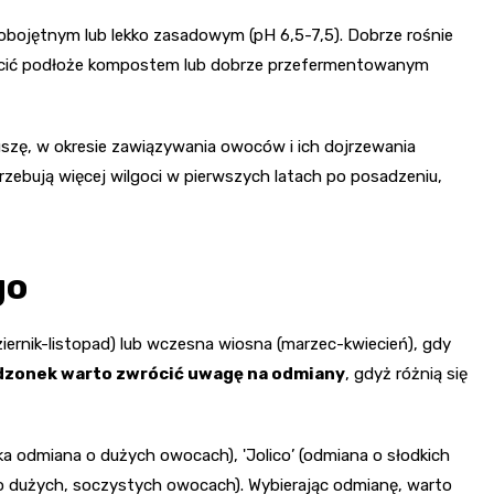
 obojętnym lub lekko zasadowym (pH 6,5-7,5). Dobrze rośnie
acić podłoże kompostem lub dobrze przefermentowanym
szę, w okresie zawiązywania owoców i ich dojrzewania
zebują więcej wilgoci w pierwszych latach po posadzeniu,
go
iernik-listopad) lub wczesna wiosna (marzec-kwiecień), gdy
dzonek warto zwrócić uwagę na odmiany
, gdyż różnią się
ska odmiana o dużych owocach), 'Jolico’ (odmiana o słodkich
 (o dużych, soczystych owocach). Wybierając odmianę, warto