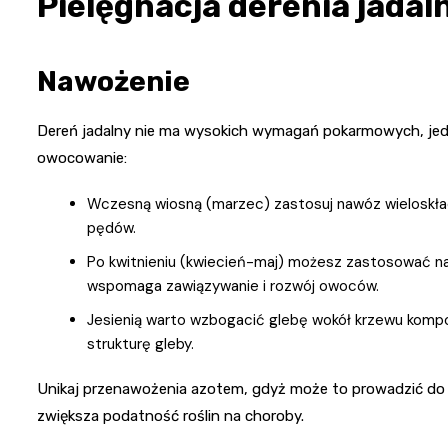
Pielęgnacja derenia jadal
Nawożenie
Dereń jadalny nie ma wysokich wymagań pokarmowych, jedn
owocowanie:
Wczesną wiosną (marzec) zastosuj nawóz wieloskła
pędów.
Po kwitnieniu (kwiecień-maj) możesz zastosować naw
wspomaga zawiązywanie i rozwój owoców.
Jesienią warto wzbogacić glebę wokół krzewu kompo
strukturę gleby.
Unikaj przenawożenia azotem, gdyż może to prowadzić d
zwiększa podatność roślin na choroby.