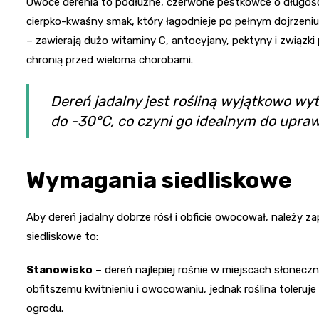
Owoce derenia to podłużne, czerwone pestkowce o długości 
cierpko-kwaśny smak, który łagodnieje po pełnym dojrzeniu
– zawierają dużo witaminy C, antocyjany, pektyny i związki
chronią przed wieloma chorobami.
Dereń jadalny jest rośliną wyjątkowo w
do -30°C, co czyni go idealnym do upraw
Wymagania siedliskowe
Aby dereń jadalny dobrze rósł i obficie owocował, należ
siedliskowe to:
Stanowisko
– dereń najlepiej rośnie w miejscach słoneczn
obfitszemu kwitnieniu i owocowaniu, jednak roślina toleruje
ogrodu.