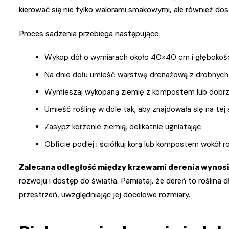
kierować się nie tylko walorami smakowymi, ale również d
Proces sadzenia przebiega następująco:
Wykop dół o wymiarach około 40×40 cm i głębokoś
Na dnie dołu umieść warstwę drenażową z drobnych 
Wymieszaj wykopaną ziemię z kompostem lub dobrz
Umieść roślinę w dole tak, aby znajdowała się na tej 
Zasypz korzenie ziemią, delikatnie ugniatając.
Obficie podlej i ściółkuj korą lub kompostem wokół ro
Zalecana odległość między krzewami derenia wynosi
rozwoju i dostęp do światła. Pamiętaj, że dereń to roślina
przestrzeń, uwzględniając jej docelowe rozmiary.