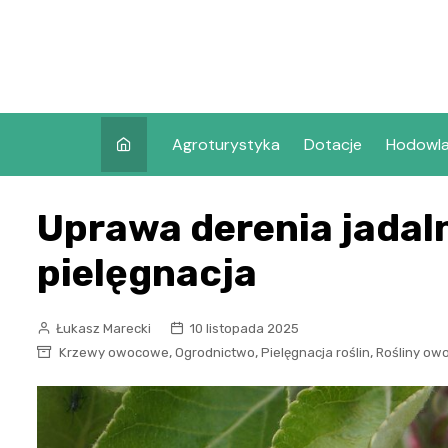
Skip
to
content
Agroturystyka
Dotacje
Hodowl
Uprawa derenia jadal
pielęgnacja
Łukasz Marecki
10 listopada 2025
,
,
,
Krzewy owocowe
Ogrodnictwo
Pielęgnacja roślin
Rośliny ow