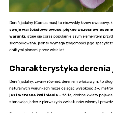
Dereń jadalny (Cornus mas) to niezwykły krzew owocowy, k
swoje wartościowe owoce, piękne wczesnowiosenne
warunki
, staje się coraz popularniejszym elementem prz
skomplikowana, jednak wymaga znajomości jego specyficzny
obfitymi plonami przez wiele lat.
Charakterystyka derenia 
Dereń jadalny, zwany również dereniem właściwym, to dług
naturalnych warunkach może osiągać wysokość 3-6 metrów 
jest wczesne kwitnienie
– żółte, drobne kwiaty pojawiaj
stanowiąc jeden z pierwszych zwiastunów wiosny i prawd