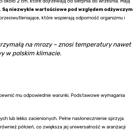
około 2 cm, które dojrzewają od sierpnia do września. Mają
.
Są niezwykle wartościowe pod względem odżywczym
 przeciwutleniające, które wspierają odporność organizmu i
ytrzymałą na mrozy – znosi temperatury nawet
y w polskim klimacie.
y zapewnić mu odpowiednie warunki. Podstawowe wymagania
ych lub lekko zacienionych. Pełne nasłonecznienie sprzyja
 również półcień, co zwiększa jej uniwersalność w aranżacji