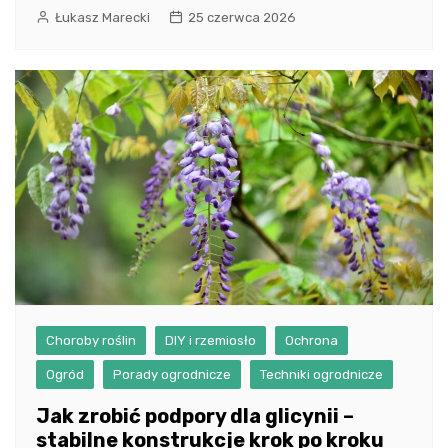
Łukasz Marecki
25 czerwca 2026
Choroby roślin
DIY i rzemiosło
Ochrona
Ogród
Porady ogrodnicze
Techniki ogrodnicze
Jak zrobić podpory dla glicynii –
stabilne konstrukcje krok po kroku