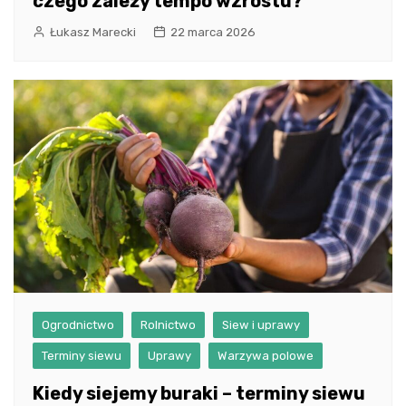
czego zależy tempo wzrostu?
Łukasz Marecki
22 marca 2026
Ogrodnictwo
Rolnictwo
Siew i uprawy
Terminy siewu
Uprawy
Warzywa polowe
Kiedy siejemy buraki – terminy siewu