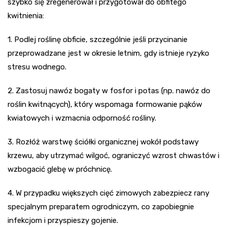
szybko się zregenerował i przygotował do obfitego
kwitnienia:
1. Podlej roślinę obficie, szczególnie jeśli przycinanie
przeprowadzane jest w okresie letnim, gdy istnieje ryzyko
stresu wodnego.
2. Zastosuj nawóz bogaty w fosfor i potas (np. nawóz do
roślin kwitnących), który wspomaga formowanie pąków
kwiatowych i wzmacnia odporność rośliny.
3. Rozłóż warstwę ściółki organicznej wokół podstawy
krzewu, aby utrzymać wilgoć, ograniczyć wzrost chwastów i
wzbogacić glebę w próchnicę.
4. W przypadku większych cięć zimowych zabezpiecz rany
specjalnym preparatem ogrodniczym, co zapobiegnie
infekcjom i przyspieszy gojenie.