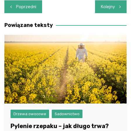
Nawigacja
Poprzedni
Kolejny
wpisu
Powiązane teksty
Drzewa owocowe
Sadownictwo
Pylenie rzepaku – jak długo trwa?