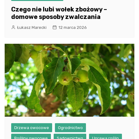
Czego nie lubi wołek zbożowy –
domowe sposoby zwalczania
Łukasz Marecki
12 marca 2026
Drzewa owocowe
Ogrodnictwo
Rośliny owocowe
Sadownictwo
Uprawa roślin