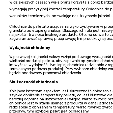
W dzisiejszych czasach wiele branż korzysta z coraz bard
wymagają precyzyjnej kontroli temperatury. Chłodnice do 
warunków termicznych, pozwalając na utrzymanie jakości i 
Chłodnice do pelletuto urządzenia wykorzystywane w proces
granulatu po etapie granulacji. Dlaczego ich rola jest nie
na jakość i trwałość finalnego produktu. Oto, na co warto
zagwarantować sprawną pracę swojej linii produkcyjnej oraz
Wydajność chłodnicy
W pierwszej kolejności należy wziąć pod uwagę wydajność
wielkości produkcji pelletu, aby zapewnić optymalne chłodz
im wyższa wydajność, tym lepiej chłodnica radzi sobie z 
termicznych podczas produkcji. Przy wyborze chłodnicy wart
będzie poddawany procesowi chłodzenia.
Skuteczność chłodzenia
Kolejnym istotnym aspektem jest skuteczność chłodzenia 
szybkie obniżenie temperatury pelletu, co jest kluczowe dl
bardziej odporne na uszkodzenia i wilgoć. Warto zwrócić prz
chłodnica jest w stanie usunąć z produktu w danej jednost
radzi sobie z obniżaniem temperatury. Warto również zwró
przepływ, tym szybciej pellet jest ochładzany.