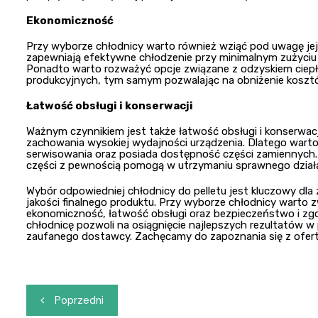
Ekonomiczność
Przy wyborze chłodnicy warto również wziąć pod uwagę je
zapewniają efektywne chłodzenie przy minimalnym zużyciu e
Ponadto warto rozważyć opcje związane z odzyskiem ciep
produkcyjnych, tym samym pozwalając na obniżenie koszt
Łatwość obsługi i konserwacji
Ważnym czynnikiem jest także łatwość obsługi i konserwacj
zachowania wysokiej wydajności urządzenia. Dlatego warto
serwisowania oraz posiada dostępność części zamiennych.
części z pewnością pomogą w utrzymaniu sprawnego działa
Wybór odpowiedniej chłodnicy do pelletu jest kluczowy dla
jakości finalnego produktu. Przy wyborze chłodnicy warto 
ekonomiczność, łatwość obsługi oraz bezpieczeństwo i z
chłodnicę pozwoli na osiągnięcie najlepszych rezultatów w 
zaufanego dostawcy. Zachęcamy do zapoznania się z ofer
Nawigacja
Poprzedni