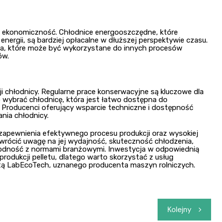
j ekonomiczność. Chłodnice energooszczędne, które
nergii, są bardziej opłacalne w dłuższej perspektywie czasu.
ła, które może być wykorzystane do innych procesów
ów.
i chłodnicy. Regularne prace konserwacyjne są kluczowe dla
 wybrać chłodnicę, która jest łatwo dostępna do
 Producenci oferujący wsparcie techniczne i dostępność
nia chłodnicy.
 zapewnienia efektywnego procesu produkcji oraz wysokiej
zwrócić uwagę na jej wydajność, skuteczność chłodzenia,
godność z normami branżowymi. Inwestycja w odpowiednią
produkcji pelletu, dlatego warto skorzystać z usług
tą LabEcoTech, uznanego producenta maszyn rolniczych.
Kolejny