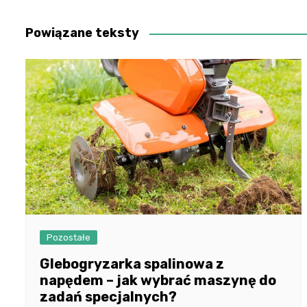
wpisu
Powiązane teksty
Pozostałe
Glebogryzarka spalinowa z
napędem – jak wybrać maszynę do
zadań specjalnych?