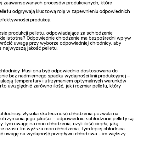
ziej zaawansowanych procesów produkcyjnych, które
pelletu odgrywają kluczową rolę w zapewnieniu odpowiednich
efektywności produkcji.
ie produkcji pelletu, odpowiadające za schłodzenie
zwykle istotna? Odpowiednie chłodzenie ma bezpośredni wpływ
 zwrócić uwagę przy wyborze odpowiedniej chłodnicy, aby
 najwyższą jakość pelletu.
 chłodnicy. Musi ona być odpowiednio dostosowana do
enie bez nadmiernego spadku wydajności linii produkcyjnej –
regulacją temperatury i utrzymaniem optymalnych warunków
o uwzględnić zarówno ilość, jak i rozmiar pelletu, który
chłodnicy. Wysoka skuteczność chłodzenia pozwala na
a utrzymania jego jakości – odpowiednio schłodzone pellety są
y tym uwagę na moc chłodzenia, czyli ilość ciepła, jaką
ce czasu. Im wyższa moc chłodzenia, tym lepiej chłodnica
cić uwagę na wydajność przepływu chłodziwa – im większy