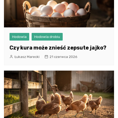
Hodowla
Hodowla drobiu
Czy kura może znieść zepsute jajko?
Łukasz Marecki
21 czerwca 2026