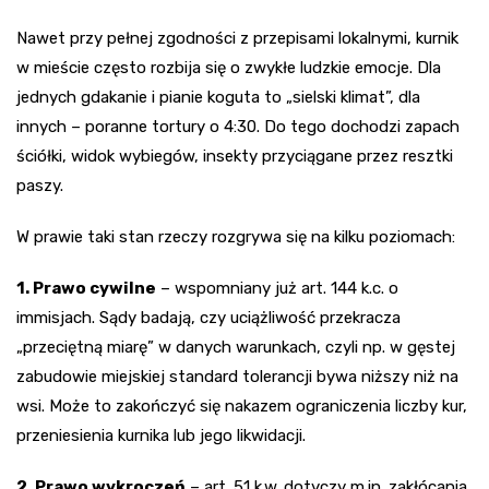
Nawet przy pełnej zgodności z przepisami lokalnymi, kurnik
w mieście często rozbija się o zwykłe ludzkie emocje. Dla
jednych gdakanie i pianie koguta to „sielski klimat”, dla
innych – poranne tortury o 4:30. Do tego dochodzi zapach
ściółki, widok wybiegów, insekty przyciągane przez resztki
paszy.
W prawie taki stan rzeczy rozgrywa się na kilku poziomach:
1. Prawo cywilne
– wspomniany już art. 144 k.c. o
immisjach. Sądy badają, czy uciążliwość przekracza
„przeciętną miarę” w danych warunkach, czyli np. w gęstej
zabudowie miejskiej standard tolerancji bywa niższy niż na
wsi. Może to zakończyć się nakazem ograniczenia liczby kur,
przeniesienia kurnika lub jego likwidacji.
2. Prawo wykroczeń
– art. 51 k.w. dotyczy m.in. zakłócania