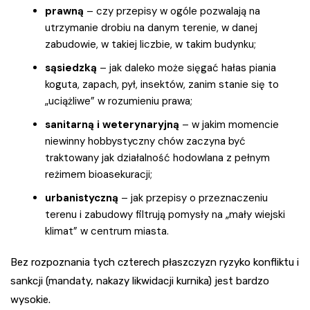
prawną
– czy przepisy w ogóle pozwalają na
utrzymanie drobiu na danym terenie, w danej
zabudowie, w takiej liczbie, w takim budynku;
sąsiedzką
– jak daleko może sięgać hałas piania
koguta, zapach, pył, insektów, zanim stanie się to
„uciążliwe” w rozumieniu prawa;
sanitarną i weterynaryjną
– w jakim momencie
niewinny hobbystyczny chów zaczyna być
traktowany jak działalność hodowlana z pełnym
reżimem bioasekuracji;
urbanistyczną
– jak przepisy o przeznaczeniu
terenu i zabudowy filtrują pomysły na „mały wiejski
klimat” w centrum miasta.
Bez rozpoznania tych czterech płaszczyzn ryzyko konfliktu i
sankcji (mandaty, nakazy likwidacji kurnika) jest bardzo
wysokie.