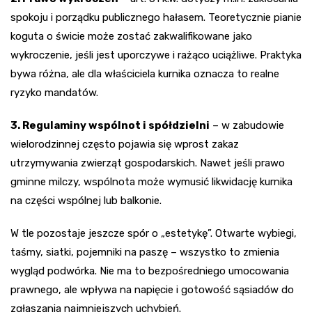
spokoju i porządku publicznego hałasem. Teoretycznie pianie
koguta o świcie może zostać zakwalifikowane jako
wykroczenie, jeśli jest uporczywe i rażąco uciążliwe. Praktyka
bywa różna, ale dla właściciela kurnika oznacza to realne
ryzyko mandatów.
3. Regulaminy wspólnot i spółdzielni
– w zabudowie
wielorodzinnej często pojawia się wprost zakaz
utrzymywania zwierząt gospodarskich. Nawet jeśli prawo
gminne milczy, wspólnota może wymusić likwidację kurnika
na części wspólnej lub balkonie.
W tle pozostaje jeszcze spór o „estetykę”. Otwarte wybiegi,
taśmy, siatki, pojemniki na paszę – wszystko to zmienia
wygląd podwórka. Nie ma to bezpośredniego umocowania
prawnego, ale wpływa na napięcie i gotowość sąsiadów do
zgłaszania najmniejszych uchybień.