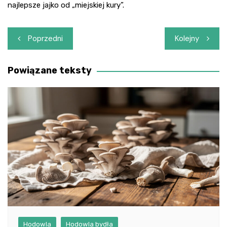
najlepsze jajko od „miejskiej kury”.
Nawigacja
Poprzedni
Kolejny
wpisu
Powiązane teksty
Hodowla
Hodowla bydła