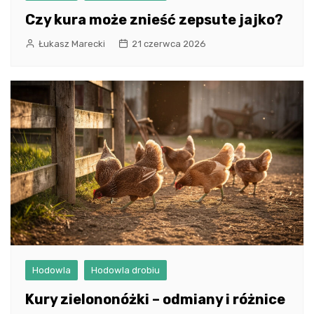
Czy kura może znieść zepsute jajko?
Łukasz Marecki
21 czerwca 2026
Hodowla
Hodowla drobiu
Kury zielononóżki – odmiany i różnice