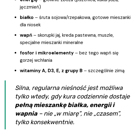
jęczmień)
białko
– śruta sojowa/rzepakowa, gotowe mieszanki
dla niosek
wapń
– skorupki jaj, kreda pastewna, muszle,
specjalne mieszanki mineralne
fosfor i mikroelementy
– bez tego wapń się
gorzej wchłania
witaminy A, D3, E, z grupy B
– szczególnie zimą
Silna, regularna nieśność jest możliwa
tylko wtedy, gdy kura codziennie dostaje
pełną mieszankę białka, energii i
wapnia
– nie „w miarę”, nie „czasem”,
tylko konsekwentnie.