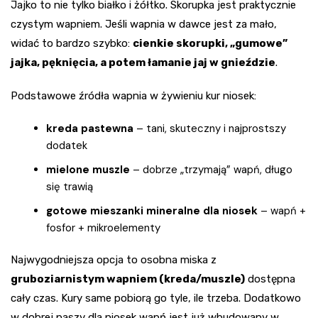
Jajko to nie tylko białko i żółtko. Skorupka jest praktycznie
czystym wapniem. Jeśli wapnia w dawce jest za mało,
widać to bardzo szybko:
cienkie skorupki, „gumowe”
jajka, pęknięcia, a potem łamanie jaj w gnieździe
.
Podstawowe źródła wapnia w żywieniu kur niosek:
kreda pastewna
– tani, skuteczny i najprostszy
dodatek
mielone muszle
– dobrze „trzymają” wapń, długo
się trawią
gotowe mieszanki mineralne dla niosek
– wapń +
fosfor + mikroelementy
Najwygodniejsza opcja to osobna miska z
gruboziarnistym wapniem (kreda/muszle)
dostępna
cały czas. Kury same pobiorą go tyle, ile trzeba. Dodatkowo
w dobrej paszy dla niosek wapń jest już wbudowany w