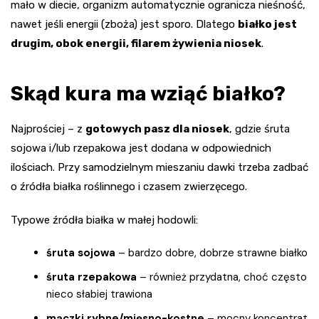
mało w diecie, organizm automatycznie ogranicza nieśność,
nawet jeśli energii (zboża) jest sporo. Dlatego
białko jest
drugim, obok energii, filarem żywienia niosek
.
Skąd kura ma wziąć białko?
Najprościej – z
gotowych pasz dla niosek
, gdzie śruta
sojowa i/lub rzepakowa jest dodana w odpowiednich
ilościach. Przy samodzielnym mieszaniu dawki trzeba zadbać
o źródła białka roślinnego i czasem zwierzęcego.
Typowe źródła białka w małej hodowli:
śruta sojowa
– bardzo dobre, dobrze strawne białko
śruta rzepakowa
– również przydatna, choć często
nieco słabiej trawiona
mączki rybne/mięsno-kostne
– mocny koncentrat