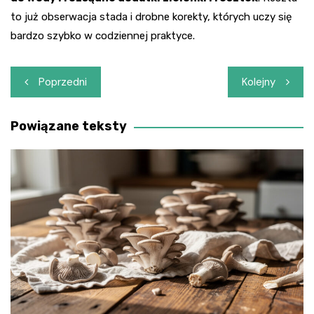
to już obserwacja stada i drobne korekty, których uczy się
bardzo szybko w codziennej praktyce.
Nawigacja
Poprzedni
Kolejny
wpisu
Powiązane teksty