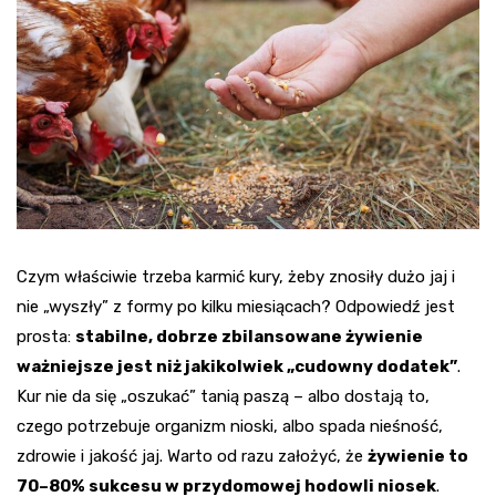
Czym właściwie trzeba karmić kury, żeby znosiły dużo jaj i
nie „wyszły” z formy po kilku miesiącach? Odpowiedź jest
prosta:
stabilne, dobrze zbilansowane żywienie
ważniejsze jest niż jakikolwiek „cudowny dodatek”
.
Kur nie da się „oszukać” tanią paszą – albo dostają to,
czego potrzebuje organizm nioski, albo spada nieśność,
zdrowie i jakość jaj. Warto od razu założyć, że
żywienie to
70–80% sukcesu w przydomowej hodowli niosek
.