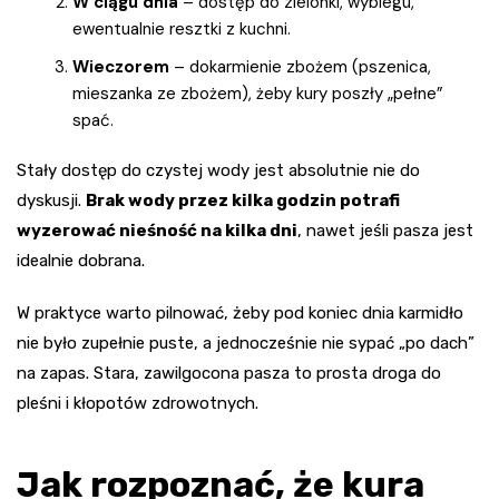
W ciągu dnia
– dostęp do zielonki, wybiegu,
ewentualnie resztki z kuchni.
Wieczorem
– dokarmienie zbożem (pszenica,
mieszanka ze zbożem), żeby kury poszły „pełne”
spać.
Stały dostęp do czystej wody jest absolutnie nie do
dyskusji.
Brak wody przez kilka godzin potrafi
wyzerować nieśność na kilka dni
, nawet jeśli pasza jest
idealnie dobrana.
W praktyce warto pilnować, żeby pod koniec dnia karmidło
nie było zupełnie puste, a jednocześnie nie sypać „po dach”
na zapas. Stara, zawilgocona pasza to prosta droga do
pleśni i kłopotów zdrowotnych.
Jak rozpoznać, że kura