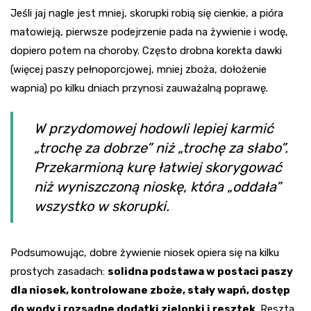
Jeśli jaj nagle jest mniej, skorupki robią się cienkie, a pióra
matowieją, pierwsze podejrzenie pada na żywienie i wodę,
dopiero potem na choroby. Często drobna korekta dawki
(więcej paszy pełnoporcjowej, mniej zboża, dołożenie
wapnia) po kilku dniach przynosi zauważalną poprawę.
W przydomowej hodowli lepiej karmić
„trochę za dobrze” niż „trochę za słabo”.
Przekarmioną kurę łatwiej skorygować
niż wyniszczoną nioskę, która „oddała”
wszystko w skorupki.
Podsumowując, dobre żywienie niosek opiera się na kilku
prostych zasadach:
solidna podstawa w postaci paszy
dla niosek, kontrolowane zboże, stały wapń, dostęp
do wody i rozsądne dodatki zielonki i resztek
. Reszta