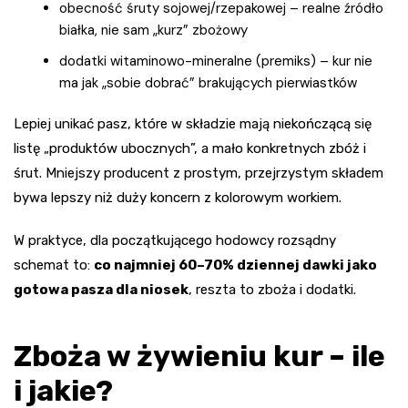
obecność śruty sojowej/rzepakowej – realne źródło
białka, nie sam „kurz” zbożowy
dodatki witaminowo-mineralne (premiks) – kur nie
ma jak „sobie dobrać” brakujących pierwiastków
Lepiej unikać pasz, które w składzie mają niekończącą się
listę „produktów ubocznych”, a mało konkretnych zbóż i
śrut. Mniejszy producent z prostym, przejrzystym składem
bywa lepszy niż duży koncern z kolorowym workiem.
W praktyce, dla początkującego hodowcy rozsądny
schemat to:
co najmniej 60–70% dziennej dawki jako
gotowa pasza dla niosek
, reszta to zboża i dodatki.
Zboża w żywieniu kur – ile
i jakie?