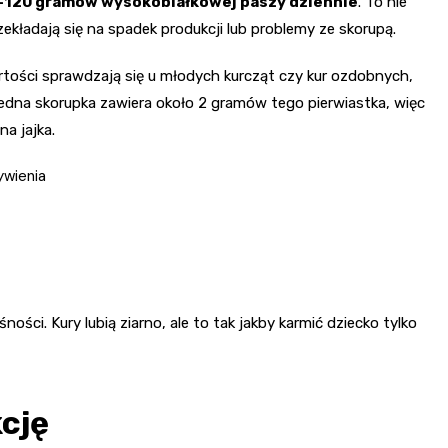
0-120 gramów wysokobiałkowej paszy dziennie
. To nie
kładają się na spadek produkcji lub problemy ze skorupą.
rtości sprawdzają się u młodych kurcząt czy kur ozdobnych,
jedna skorupka zawiera około 2 gramów tego pierwiastka, więc
a jajka.
ywienia
ości. Kury lubią ziarno, ale to tak jakby karmić dziecko tylko
cję