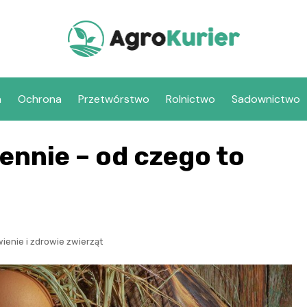
a
Ochrona
Przetwórstwo
Rolnictwo
Sadownictwo
iennie – od czego to
ienie i zdrowie zwierząt