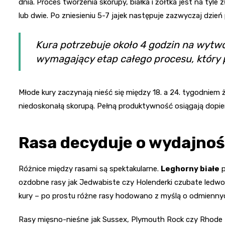
dnia. Proces tworzenia skorupy, białka i żółtka jest na tyle
lub dwie. Po zniesieniu 5-7 jajek następuje zazwyczaj dzie
Kura potrzebuje około 4 godzin na wytwor
wymagający etap całego procesu, który p
Młode kury zaczynają nieść się między 18. a 24. tygodniem ż
niedoskonałą skorupą. Pełną produktywność osiągają dopier
Rasa decyduje o wydajnoś
Różnice między rasami są spektakularne.
Leghorny białe
p
ozdobne rasy jak Jedwabiste czy Holenderki czubate ledwo pr
kury – po prostu różne rasy hodowano z myślą o odmiennyc
Rasy mięsno-nieśne jak Sussex, Plymouth Rock czy Rhode I