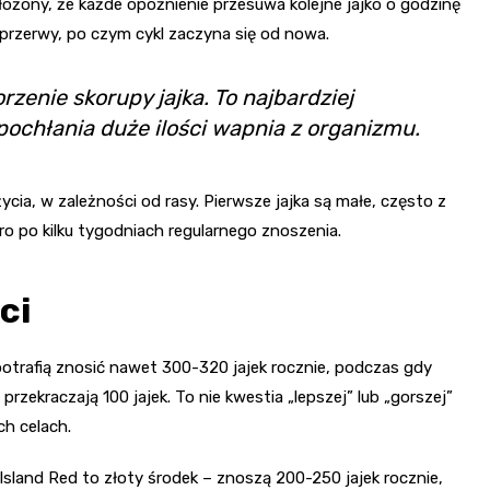
 złożony, że każde opóźnienie przesuwa kolejne jajko o godzinę
ń przerwy, po czym cykl zaczyna się od nowa.
zenie skorupy jajka. To najbardziej
ochłania duże ilości wapnia z organizmu.
ycia, w zależności od rasy. Pierwsze jajka są małe, często z
o po kilku tygodniach regularnego znoszenia.
ci
otrafią znosić nawet 300-320 jajek rocznie, podczas gdy
zekraczają 100 jajek. To nie kwestia „lepszej” lub „gorszej”
h celach.
sland Red to złoty środek – znoszą 200-250 jajek rocznie,