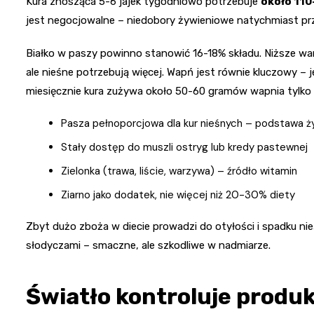
Kura znosząca 5-6 jajek tygodniowo potrzebuje
około 11
jest negocjowalne – niedobory żywieniowe natychmiast prze
Białko w paszy powinno stanowić 16-18% składu. Niższe wa
ale nieśne potrzebują więcej. Wapń jest równie kluczowy – 
miesięcznie kura zużywa około 50-60 gramów wapnia tylko n
Pasza pełnoporcjowa dla kur nieśnych – podstawa ż
Stały dostęp do muszli ostryg lub kredy pastewnej
Zielonka (trawa, liście, warzywa) – źródło witamin
Ziarno jako dodatek, nie więcej niż 20-30% diety
Zbyt dużo zboża w diecie prowadzi do otyłości i spadku nieśn
słodyczami – smaczne, ale szkodliwe w nadmiarze.
Światło kontroluje produk