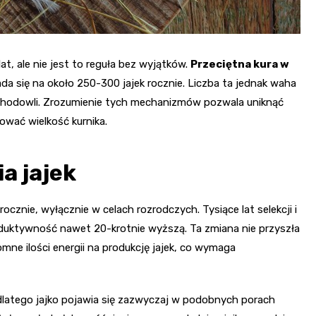
lat, ale nie jest to reguła bez wyjątków.
Przeciętna kura w
ada się na około 250-300 jajek rocznie. Liczba ta jednak waha
ów hodowli. Zrozumienie tych mechanizmów pozwala uniknąć
ować wielkość kurnika.
a jajek
ocznie, wyłącznie w celach rozrodczych. Tysiące lat selekcji i
oduktywność nawet 20-krotnie wyższą. Ta zmiana nie przyszła
ne ilości energii na produkcję jajek, co wymaga
 dlatego jajko pojawia się zazwyczaj w podobnych porach