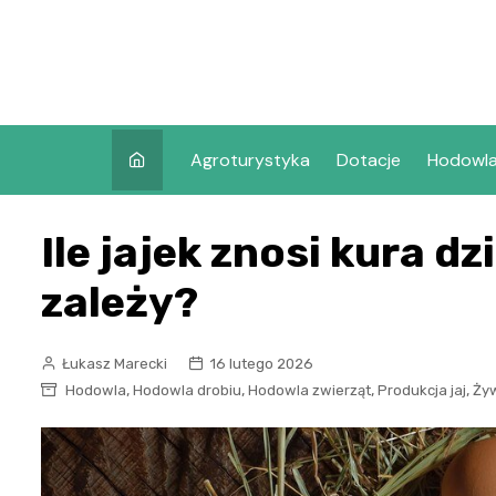
Skip
to
content
Agroturystyka
Dotacje
Hodowl
Ile jajek znosi kura dz
zależy?
Łukasz Marecki
16 lutego 2026
,
,
,
,
Hodowla
Hodowla drobiu
Hodowla zwierząt
Produkcja jaj
Żyw