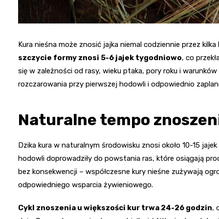
Kura nieśna może znosić jajka niemal codziennie przez kilka 
szczycie formy znosi 5-6 jajek tygodniowo
, co przekł
się w zależności od rasy, wieku ptaka, pory roku i warunk
rozczarowania przy pierwszej hodowli i odpowiednio zaplan
Naturalne tempo znoszeni
Dzika kura w naturalnym środowisku znosi około 10-15 jajek r
hodowli doprowadziły do powstania ras, które osiągają pr
bez konsekwencji – współczesne kury nieśne zużywają ogrom
odpowiedniego wsparcia żywieniowego.
Cykl znoszenia u większości kur trwa 24-26 godzin
,