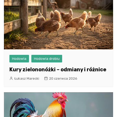
Hodowla
Hodowla drobiu
Kury zielononóżki – odmiany i różnice
Łukasz Marecki
20 czerwca 2026