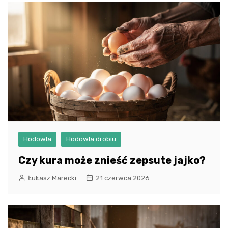
Hodowla
Hodowla drobiu
Czy kura może znieść zepsute jajko?
Łukasz Marecki
21 czerwca 2026