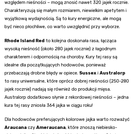
względem nieśności – mogą znosić nawet 320 jajek rocznie.
Charakteryzują się małym rozmiarem, niewielkim apetytem i
wyjątkową wydajnością. Są to kury energiczne, ale mogą
być nieco płochliwe, co warto uwzględnić przy wyborze.
Rhode Island Red
to kolejna doskonała rasa, łącząca
wysoką nieśność (około 280 jajek rocznie) z łagodnym
charakterem i odpornością na choroby. Kury tej rasy są
idealne dla początkujących hodowców, ponieważ
przebaczają drobne błędy w opiece.
Sussex
i
Australorp
to rasy uniwersalne, które oprócz dobrej nieśności (250-280
jajek rocznie) nadają się również do produkcji mięsa.
Australorp dodatkowo słynie z rekordowej nieśności – jedna
kura tej rasy zniosła 364 jajka w ciągu roku!
Dla hodowców preferujących kolorowe jajka warto rozważyć
Araucana
czy
Ameraucana
, które znoszą niebiesko-