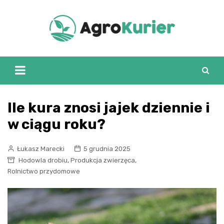
Skip
to
content
Ile kura znosi jajek dziennie i
w ciągu roku?
Łukasz Marecki
5 grudnia 2025
,
,
Hodowla drobiu
Produkcja zwierzęca
Rolnictwo przydomowe