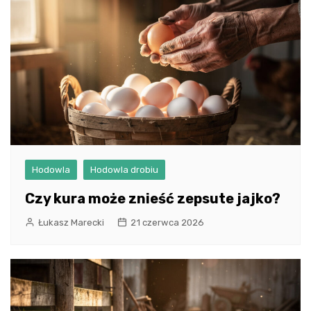
Hodowla
Hodowla drobiu
Czy kura może znieść zepsute jajko?
Łukasz Marecki
21 czerwca 2026