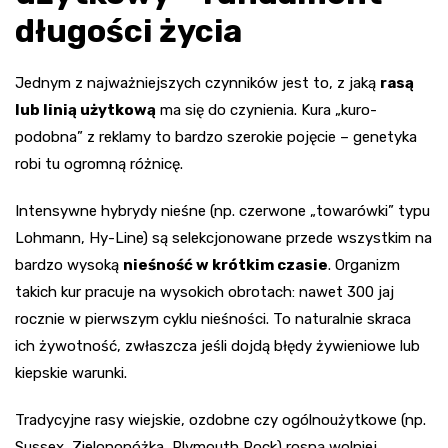
długości życia
Jednym z najważniejszych czynników jest to, z jaką
rasą
lub linią użytkową
ma się do czynienia. Kura „kuro-
podobna” z reklamy to bardzo szerokie pojęcie – genetyka
robi tu ogromną różnicę.
Intensywne hybrydy nieśne (np. czerwone „towarówki” typu
Lohmann, Hy-Line) są selekcjonowane przede wszystkim na
bardzo wysoką
nieśność w krótkim czasie
. Organizm
takich kur pracuje na wysokich obrotach: nawet 300 jaj
rocznie w pierwszym cyklu nieśności. To naturalnie skraca
ich żywotność, zwłaszcza jeśli dojdą błędy żywieniowe lub
kiepskie warunki.
Tradycyjne rasy wiejskie, ozdobne czy ogólnoużytkowe (np.
Sussex, Zielononóżka, Plymouth Rock) rosną wolniej,