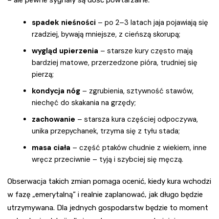
spadek nieśności
– po 2–3 latach jaja pojawiają się
rzadziej, bywają mniejsze, z cieńszą skorupą;
wygląd upierzenia
– starsze kury często mają
bardziej matowe, przerzedzone pióra, trudniej się
pierzą;
kondycja nóg
– zgrubienia, sztywność stawów,
niechęć do skakania na grzędy;
zachowanie
– starsza kura częściej odpoczywa,
unika przepychanek, trzyma się z tyłu stada;
masa ciała
– część ptaków chudnie z wiekiem, inne
wręcz przeciwnie – tyją i szybciej się męczą.
Obserwacja takich zmian pomaga ocenić, kiedy kura wchodzi
w fazę „emerytalną” i realnie zaplanować, jak długo będzie
utrzymywana. Dla jednych gospodarstw będzie to moment