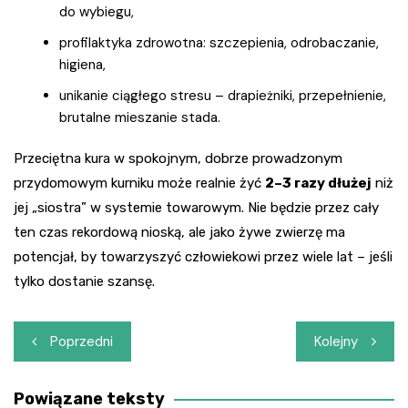
do wybiegu,
profilaktyka zdrowotna: szczepienia, odrobaczanie,
higiena,
unikanie ciągłego stresu – drapieżniki, przepełnienie,
brutalne mieszanie stada.
Przeciętna kura w spokojnym, dobrze prowadzonym
przydomowym kurniku może realnie żyć
2–3 razy dłużej
niż
jej „siostra” w systemie towarowym. Nie będzie przez cały
ten czas rekordową nioską, ale jako żywe zwierzę ma
potencjał, by towarzyszyć człowiekowi przez wiele lat – jeśli
tylko dostanie szansę.
Nawigacja
Poprzedni
Kolejny
wpisu
Powiązane teksty