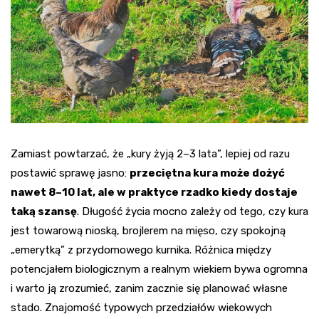
Zamiast powtarzać, że „kury żyją 2–3 lata”, lepiej od razu
postawić sprawę jasno:
przeciętna kura może dożyć
nawet 8–10 lat, ale w praktyce rzadko kiedy dostaje
taką szansę
. Długość życia mocno zależy od tego, czy kura
jest towarową nioską, brojlerem na mięso, czy spokojną
„emerytką” z przydomowego kurnika. Różnica między
potencjałem biologicznym a realnym wiekiem bywa ogromna
i warto ją zrozumieć, zanim zacznie się planować własne
stado. Znajomość typowych przedziałów wiekowych