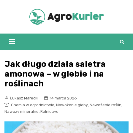
Skip
to
content
Jak długo działa saletra
amonowa – w glebie i na
roślinach
Łukasz Marecki
14 marca 2026
,
,
,
Chemia w ogrodnictwie
Nawożenie gleby
Nawożenie roślin
,
Nawozy mineralne
Rolnictwo