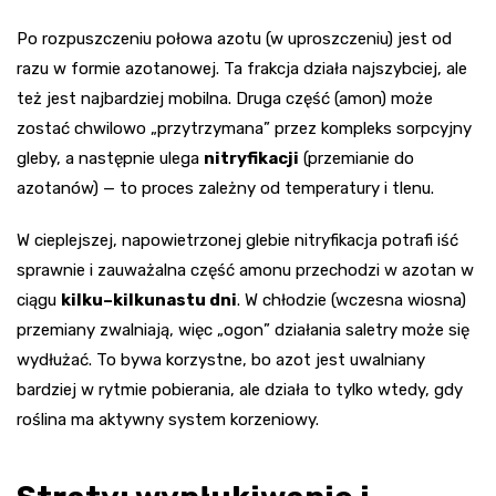
Po rozpuszczeniu połowa azotu (w uproszczeniu) jest od
razu w formie azotanowej. Ta frakcja działa najszybciej, ale
też jest najbardziej mobilna. Druga część (amon) może
zostać chwilowo „przytrzymana” przez kompleks sorpcyjny
gleby, a następnie ulega
nitryfikacji
(przemianie do
azotanów) — to proces zależny od temperatury i tlenu.
W cieplejszej, napowietrzonej glebie nitryfikacja potrafi iść
sprawnie i zauważalna część amonu przechodzi w azotan w
ciągu
kilku–kilkunastu dni
. W chłodzie (wczesna wiosna)
przemiany zwalniają, więc „ogon” działania saletry może się
wydłużać. To bywa korzystne, bo azot jest uwalniany
bardziej w rytmie pobierania, ale działa to tylko wtedy, gdy
roślina ma aktywny system korzeniowy.