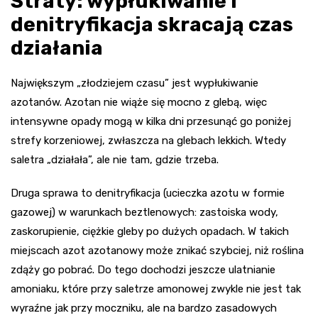
Straty: wypłukiwanie i
denitryfikacja skracają czas
działania
Największym „złodziejem czasu” jest wypłukiwanie
azotanów. Azotan nie wiąże się mocno z glebą, więc
intensywne opady mogą w kilka dni przesunąć go poniżej
strefy korzeniowej, zwłaszcza na glebach lekkich. Wtedy
saletra „działała”, ale nie tam, gdzie trzeba.
Druga sprawa to denitryfikacja (ucieczka azotu w formie
gazowej) w warunkach beztlenowych: zastoiska wody,
zaskorupienie, ciężkie gleby po dużych opadach. W takich
miejscach azot azotanowy może znikać szybciej, niż roślina
zdąży go pobrać. Do tego dochodzi jeszcze ulatnianie
amoniaku, które przy saletrze amonowej zwykle nie jest tak
wyraźne jak przy moczniku, ale na bardzo zasadowych