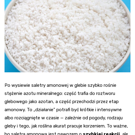
Po wysiewie saletry amonowej w glebie szybko rośnie
stężenie azotu mineralnego: część trafia do roztworu
glebowego jako azotan, a część przechodzi przez etap
amonowy. To „działanie” potrafi być krótkie i intensywne
albo rozciągnięte w czasie — zależnie od pogody, rodzaju
gleby i tego, jak roślina akurat pracuje korzeniem. To ważne,
bo saletra amonowa jest nawozem o
szybkiej reakcji
, ale