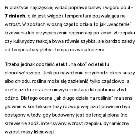
W praktyce najczęściej widać poprawę barwy i wigoru po
3–
7 dniach
, o ile jest wilgoć i temperatura pozwalająca na
wzrost. W zbożach wiosną często działa to jak „włączenie”
krzewienia lub przyspieszenie regeneracji po zimie. W rzepaku
czy kukurydzy reakcja bywa równie szybka, ale bardzo zależy
od temperatury gleby i tempa rozwoju korzeni.
Trzeba jednak oddzielić efekt „na oko” od efektu
plonotwórczego. Jeśli po nawożeniu przychodzi okres suszy
albo chłodu, roślina może się zazielenić tylko częściowo, a
część azotu zostanie niewykorzystana lub pobrana zbyt
późno. Dlatego ocena „jak długo działa na roślinie” ma sens
głównie w kontekście fazy rozwojowej: azot powinien być
dostępny wtedy, gdy budowany jest potencjał plonu (np.
krzewienie zbóż, intensywny wzrost rzepaku, dynamiczny
wzrost masy liściowej).