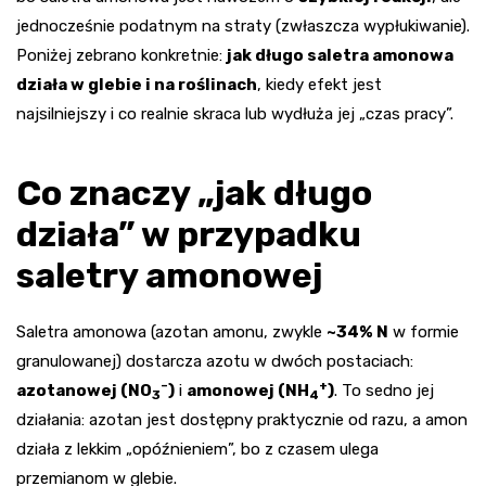
jednocześnie podatnym na straty (zwłaszcza wypłukiwanie).
Poniżej zebrano konkretnie:
jak długo saletra amonowa
działa w glebie i na roślinach
, kiedy efekt jest
najsilniejszy i co realnie skraca lub wydłuża jej „czas pracy”.
Co znaczy „jak długo
działa” w przypadku
saletry amonowej
Saletra amonowa (azotan amonu, zwykle
~34% N
w formie
granulowanej) dostarcza azotu w dwóch postaciach:
–
+
azotanowej (NO
)
i
amonowej (NH
)
. To sedno jej
3
4
działania: azotan jest dostępny praktycznie od razu, a amon
działa z lekkim „opóźnieniem”, bo z czasem ulega
przemianom w glebie.