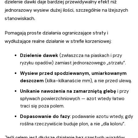
dzielenie dawki daje bardziej przewidywalny efekt niż
jednorazowy wysiew dużej ilości, szczególnie na lżejszych
stanowiskach.
Pomagają proste działania ograniczające straty i
wydłużające realne działanie w strefie korzeniowej:
Dzielenie dawek
(zwłaszcza na piaskach i przy
ryzyku opadów) zamiast jednorazowego „strzału”.
Wysiew przed spodziewanym, umiarkowanym
deszczem
(kilka–kilkanaście mm), a nie przed ulewą.
Unikanie nawożenia na zamarzniętą glebę
i przy
spływach powierzchniowych — azot wtedy łatwo
traci się poza polem.
Dopasowanie do fazy
: podawanie azotu wtedy, gdy
roślina rzeczywiście buduje plon, a nie „dla koloru”.
Jeśli celem jest dłuższe działanie bez częstych wjazdów,