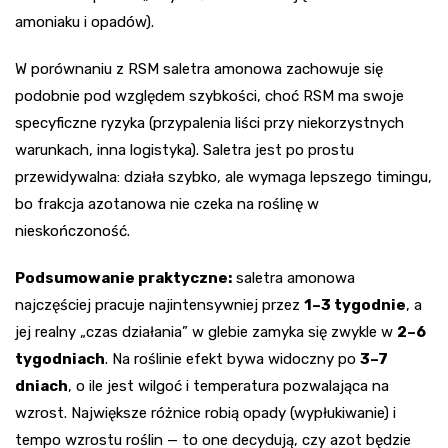
amoniaku i opadów).
W porównaniu z RSM saletra amonowa zachowuje się
podobnie pod względem szybkości, choć RSM ma swoje
specyficzne ryzyka (przypalenia liści przy niekorzystnych
warunkach, inna logistyka). Saletra jest po prostu
przewidywalna: działa szybko, ale wymaga lepszego timingu,
bo frakcja azotanowa nie czeka na roślinę w
nieskończoność.
Podsumowanie praktyczne:
saletra amonowa
najczęściej pracuje najintensywniej przez
1–3 tygodnie
, a
jej realny „czas działania” w glebie zamyka się zwykle w
2–6
tygodniach
. Na roślinie efekt bywa widoczny po
3–7
dniach
, o ile jest wilgoć i temperatura pozwalająca na
wzrost. Największe różnice robią opady (wypłukiwanie) i
tempo wzrostu roślin — to one decydują, czy azot będzie