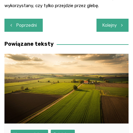
wykorzystany, czy tylko przejdzie przez glebę.
Nawigacja
Poprzedni
Kolejny
wpisu
Powiązane teksty