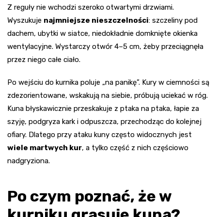
Z reguły nie wchodzi szeroko otwartymi drzwiami.
Wyszukuje
najmniejsze nieszczelności
: szczeliny pod
dachem, ubytki w siatce, niedokładnie domknięte okienka
wentylacyjne. Wystarczy otwór 4–5 cm, żeby przeciągnęła
przez niego całe ciało.
Po wejściu do kurnika poluje „na panikę”. Kury w ciemności są
zdezorientowane, wskakują na siebie, próbują uciekać w róg.
Kuna błyskawicznie przeskakuje z ptaka na ptaka, łapie za
szyję, podgryza kark i odpuszcza, przechodząc do kolejnej
ofiary. Dlatego przy ataku kuny często widocznych jest
wiele martwych kur
, a tylko część z nich częściowo
nadgryziona.
Po czym poznać, że w
kurniku grasuje kuna?