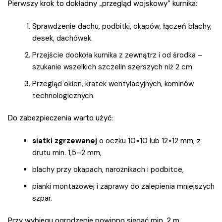
Pierwszy krok to dokładny „przegląd wojskowy” kurnika:
Sprawdzenie dachu, podbitki, okapów, łączeń blachy,
desek, dachówek.
Przejście dookoła kurnika z zewnątrz i od środka –
szukanie wszelkich szczelin szerszych niż 2 cm.
Przegląd okien, kratek wentylacyjnych, kominów
technologicznych.
Do zabezpieczenia warto użyć:
siatki zgrzewanej
o oczku 10×10 lub 12×12 mm, z
drutu min. 1,5–2 mm,
blachy przy okapach, narożnikach i podbitce,
pianki montażowej i zaprawy do zalepienia mniejszych
szpar.
Przy wybiegu ogrodzenie powinno sięgać min. 2 m