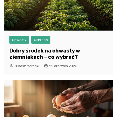
Chwasty
Ochrona
Dobry środek na chwasty w
ziemniakach – co wybrać?
Łukasz Marecki
22 czerwca 2026