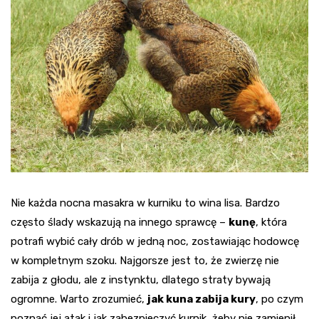
Nie każda nocna masakra w kurniku to wina lisa. Bardzo
często ślady wskazują na innego sprawcę –
kunę
, która
potrafi wybić cały drób w jedną noc, zostawiając hodowcę
w kompletnym szoku. Najgorsze jest to, że zwierzę nie
zabija z głodu, ale z instynktu, dlatego straty bywają
ogromne. Warto zrozumieć,
jak kuna zabija kury
, po czym
poznać jej atak i jak zabezpieczyć kurnik, żeby nie zamienił