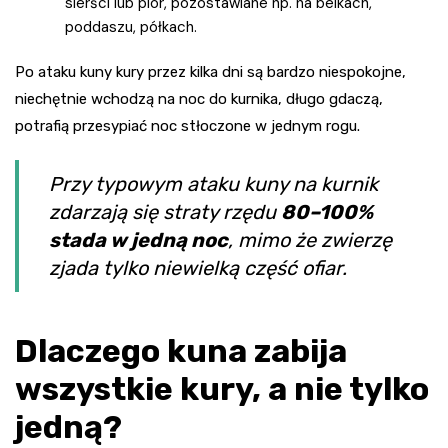
sierści lub piór, pozostawiane np. na belkach,
poddaszu, półkach.
Po ataku kuny kury przez kilka dni są bardzo niespokojne,
niechętnie wchodzą na noc do kurnika, długo gdaczą,
potrafią przesypiać noc stłoczone w jednym rogu.
Przy typowym ataku kuny na kurnik
zdarzają się straty rzędu
80–100%
stada w jedną noc
, mimo że zwierzę
zjada tylko niewielką część ofiar.
Dlaczego kuna zabija
wszystkie kury, a nie tylko
jedną?