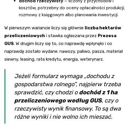
dochód rzeczywisty
– liczony z przychodów i
kosztów, potrzebny do oceny opłacalności produkcji,
rozmowy z księgowym albo planowania inwestycji.
W pierwszym wariancie liczy się głównie
liczba hektarów
przeliczeniowych
i stawka ogłaszana przez
Prezesa
GUS
. W drugim liczy się to, co naprawdę wpłynęło i co
naprawdę zostało wydane: nawozy, paliwo, pasza, materiał
siewny, leasing, rata kredytu, energia, weterynarz.
Jeżeli formularz wymaga „dochodu z
gospodarstwa rolnego”, najpierw trzeba
sprawdzić, czy chodzi o
dochód z 1 ha
przeliczeniowego według GUS
, czy o
rzeczywisty wynik finansowy. To są dwa
różne wyniki i nie wolno ich mieszać.