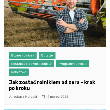
Biznes rolniczy
Dotacje
Edukacja i rozwój osobisty
Programy rolnicze
Rolnictwo
Jak zostać rolnikiem od zera – krok
po kroku
Łukasz Marecki
17 marca 2026