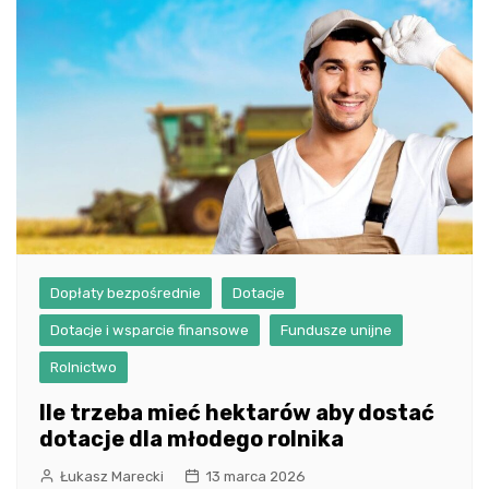
Dopłaty bezpośrednie
Dotacje
Dotacje i wsparcie finansowe
Fundusze unijne
Rolnictwo
Ile trzeba mieć hektarów aby dostać
dotacje dla młodego rolnika
Łukasz Marecki
13 marca 2026