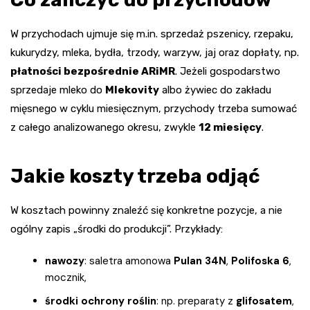
W przychodach ujmuje się m.in. sprzedaż pszenicy, rzepaku,
kukurydzy, mleka, bydła, trzody, warzyw, jaj oraz dopłaty, np.
płatności bezpośrednie ARiMR
. Jeżeli gospodarstwo
sprzedaje mleko do
Mlekovity
albo żywiec do zakładu
mięsnego w cyklu miesięcznym, przychody trzeba sumować
z całego analizowanego okresu, zwykle
12 miesięcy
.
Jakie koszty trzeba odjąć
W kosztach powinny znaleźć się konkretne pozycje, a nie
ogólny zapis „środki do produkcji”. Przykłady:
nawozy
: saletra amonowa
Pulan 34N
,
Polifoska 6
,
mocznik,
środki ochrony roślin
: np. preparaty z
glifosatem
,