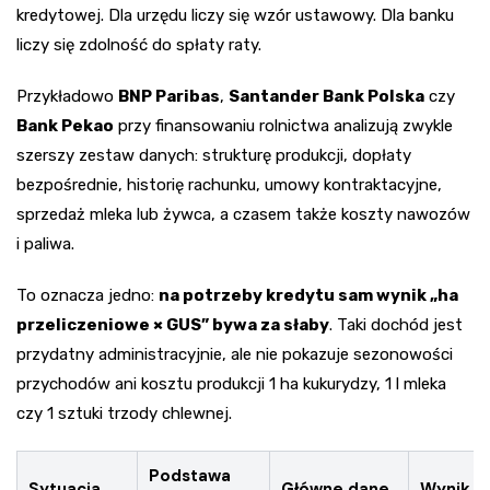
kredytowej. Dla urzędu liczy się wzór ustawowy. Dla banku
liczy się zdolność do spłaty raty.
Przykładowo
BNP Paribas
,
Santander Bank Polska
czy
Bank Pekao
przy finansowaniu rolnictwa analizują zwykle
szerszy zestaw danych: strukturę produkcji, dopłaty
bezpośrednie, historię rachunku, umowy kontraktacyjne,
sprzedaż mleka lub żywca, a czasem także koszty nawozów
i paliwa.
To oznacza jedno:
na potrzeby kredytu sam wynik „ha
przeliczeniowe × GUS” bywa za słaby
. Taki dochód jest
przydatny administracyjnie, ale nie pokazuje sezonowości
przychodów ani kosztu produkcji 1 ha kukurydzy, 1 l mleka
czy 1 sztuki trzody chlewnej.
Podstawa
Sytuacja
Główne dane
Wynik