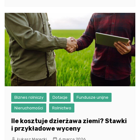
Biznes rolniczy
Dotacje
Fundusze unijne
Nieruchomości
Rolnictwo
Ile kosztuje dzierżawa ziemi? Stawki
i przykładowe wyceny
Łukasz Marecki
6 marca 2026