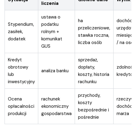
liczenia
ustawa o
ha
dochód
Stypendium,
podatku
przeliczeniowe,
urzędow
zasiłek,
rolnym +
stawka roczna,
miesięcz
dodatek
komunikat
liczba osób
/ na oso
GUS
Kredyt
sprzedaż,
obrotowy
dopłaty,
zdolność
analiza banku
lub
koszty, historia
kredyto
inwestycyjny
rachunku
przychody,
Ocena
rachunek
rzeczywi
koszty
opłacalności
ekonomiczny
dochód l
bezpośrednie i
produkcji
gospodarstwa
marża
pośrednie